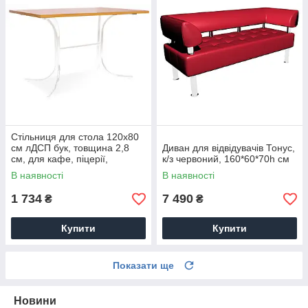
Стільниця для стола 120х80
см лДСП бук, товщина 2,8
Диван для відвідувачів Тонус,
см, для кафе, піцерії,
к/з червоний, 160*60*70h см
сушібара, їдальні
В наявності
В наявності
1 734
7 490
₴
₴
Купити
Купити
Показати ще
Новини