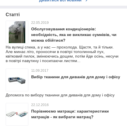
Дивитися всі новини
Статті
22.05.2019
Обслуговування кондиціонерів:
необхідність, яка не викликає сумнівів, чи
можна обійтися?
На вулиці спека, а у нас ― прохолода. Щастя, та й тільки.
Але минає літо, проносячи в повітрі тополинный пух,
квітковий пилок, змінюючись дощем, потім йде осінь, несучи
в повітрі павутину і посипаючи листям...
11.09.2017
Вибір тканини для диванів для дому і офісу
Допомога по вибору тканини для диванів для дому і офісу
22.12.2016
Порівнюємо матраци: характеристики
матраців - як вибрати матрац?