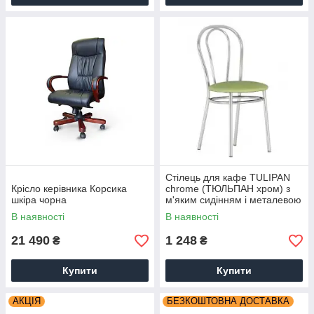
Стілець для кафе TULIPAN
Крісло керівника Корсика
chrome (ТЮЛЬПАН хром) з
шкіра чорна
м'яким сидінням і металевою
спинкою
В наявності
В наявності
21 490
1 248
₴
₴
Купити
Купити
АКЦІЯ
БЕЗКОШТОВНА ДОСТАВКА