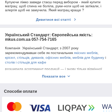
Купуючи ліжко завжди стаєш перед вибором - який купити
матрац: щоб спина не боліла, руки-ноги щоб не затікали, і
алергія щоб не замучила. Який матрац краще ?
Дивитися всі статті
Український Стандарт: Європейська якість:
mkus.com.ua 057-754-7165
Компанія Український Стандарт, з 2007 року
зарекомендувавши себе як постачальник
якісних меблів
,
крісел, стільців, диванів,
офісних меблів
,
меблів для будинку
і
столів і стільців для кафе
розширила асортимент продукції — і знову тільки відмінної
якості
-
кліматична техніка,
кондиціонери,
спліт системи,
Показати все
інвертори, системи енергозберігаючого електроопалення.
Запрошуємо до співпраці будівельників, підприємства,
організації і простих громадян Харкова, Полтави, Києва та
Способи оплати
інших міст України.
Шановні панове. Компанія «Український Стандарт»
поставляє кліматичну техніку виробництва Midea Holding Co.
на базі компресорів Toshiba.
Представництво
Midea
в
Харкові
.
Кондиціонери
SENSEJ
,
Mitsubishi Electric
,
Mitsubishi