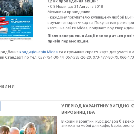
Срок проведения акции:
- С 9 Июля до 31 Августа 2018
Механизм проведения:
- каждому покупателю купившему любой БЫТ
вручается скретч-карта. Покупатель регистр
карты на сайте Midea, получает подтвержден
Після завершення Акції проводиться розі
призів переможцям.
 придбання
кондиціонерів Midea
та отримання скретч-карт для участі в 
ий Стандарт по тел. 057-754-30-44, 067-585-26-29, 073-477-80-79, 066-17
овини
У ПЕРІОД КАРАНТИНУ ВИГІДНО 
ВИРОБНИЦТВА
В країні карантин, курс долара б'є рек
знижки на меблі для кафе, барів, рест