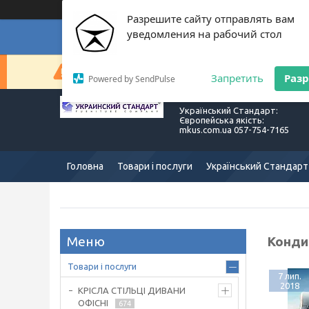
Разрешите сайту отправлять вам
уведомления на рабочий стол
Суп
Сейчас компания не может быстро обрабатывать з
Запретить
Раз
Powered by SendPulse
Український Стандарт:
Європейська якість:
mkus.com.ua 057-754-7165
Головна
Товари і послуги
Український Стандарт
Кондиц
Товари і послуги
7 лип.
2018
КРІСЛА СТІЛЬЦІ ДИВАНИ
ОФІСНІ
674