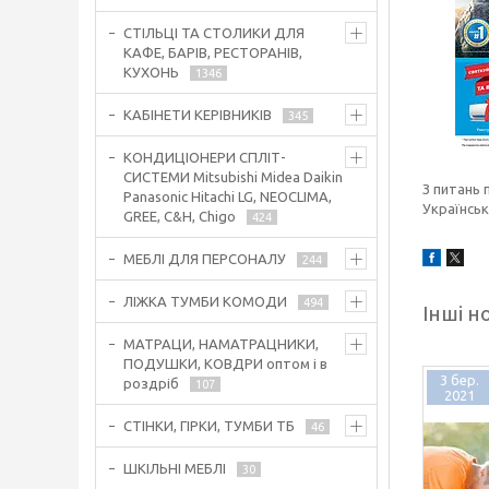
СТІЛЬЦІ ТА СТОЛИКИ ДЛЯ
КАФЕ, БАРІВ, РЕСТОРАНІВ,
КУХОНЬ
1346
КАБІНЕТИ КЕРІВНИКІВ
345
КОНДИЦІОНЕРИ СПЛІТ-
СИСТЕМИ Mitsubishi Midea Daikin
З питань
Panasonic Hitachi LG, NEOCLIMA,
Українськ
GREE, C&H, Chigo
424
МЕБЛІ ДЛЯ ПЕРСОНАЛУ
244
ЛІЖКА ТУМБИ КОМОДИ
494
Інші н
МАТРАЦИ, НАМАТРАЦНИКИ,
ПОДУШКИ, КОВДРИ оптом і в
3 бер.
роздріб
107
2021
СТІНКИ, ГІРКИ, ТУМБИ ТБ
46
ШКІЛЬНІ МЕБЛІ
30