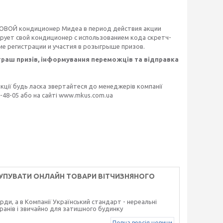
ОВОЙ кондиционер Мидеа в период действия акции
ирует свой кондиционер с использованием кода скретч-
ие регистрации и участия в розыгрыше призов.
граш призів, інформування переможців та відправка
акції будь ласка звертайтеся до менеджерів компанії
3-48-05 або на сайті www.mkus.com.ua
КУПУВАТИ ОНЛАЙН ТОВАРИ ВІТЧИЗНЯНОГО
орди, а в Компанії Український стандарт - нереальні
оранів і звичайно для затишного будинку
Повна версія новини