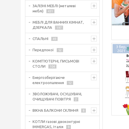
ЗАЛІЗНІ МЕБЛІ (металеві
меблі)
431
МЕБЛІ ДЛЯ ВАННИХ КІМНАТ,
ДЗЕРКАЛА
197
СПАЛЬНІ
49
3 бер.
Передпокої
52
2021
КОМП'ЮТЕРНІ, ПИСЬМОВІ
СТОЛИ
104
Енергозберігаюче
електроопалення
12
ЗВОЛОЖУВАЧІ, ОСУШУВАЧІ,
ОЧИЩУВАЧІ ПОВІТРЯ
2
ВІКНА БАЛКОНИ СКЛІННЯ
8
КОТЛИ газові двоконтурні
IMMERGAS, Італія
9