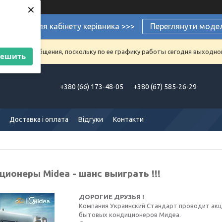
×
ермеблі для кабінету керівника >>>
Переглянути моде
аказы и сообщения, поскольку по ее графику работы сегодня выходно
решить
+380 (66) 173-48-05
+380 (67) 585-26-29
Доставка і оплата
Відгуки
Контакти
ионеры Midea - шанс выиграть !!!
ДОРОГИЕ ДРУЗЬЯ !
Компания Украинский Стандарт проводит акц
бытовых кондиционеров Мидеа.