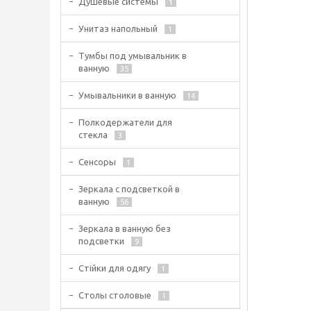
Душевые системы
1
Унитаз напольный
1
Тумбы под умывальник в
ванную
35
Умывальники в ванную
14
Полкодержатели для
стекла
3
Сенсоры
1
Зеркала с подсветкой в
ванную
56
Зеркала в ванную без
подсветки
9
Стійки для одягу
1
Столы столовые
1