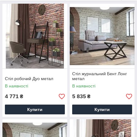
Важную роль в этом стиле выполняет мебель.
Мебель Лофт используется не только для хранения вещей,
но и для зонирования помещения. Например, комоды,
шкафы могут служить перегородкой двух воображаемых
комнат.
На сайте Компании Украинский Стандарт Вы найдете
образцы мебели в стиле LOFT. Стеллажи, столы, тумбы,
кровати в стиле лофт - все это вы можете купить,
позвонив по тел. 057-754-30-44, 067-585-26-29, 073-477-80-
79. Доставка мебели по всей Украине.
Стіл журнальний Бент Лонг
Стіл робочий Дуо метал
метал
В наявності
В наявності
4 771
5 835
₴
₴
Купити
Купити