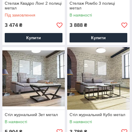
Стелаж Квадро Лонг 2 полиці
Стелаж Ромбо 3 полиці
метал
метал
Під замовлення
В наявності
3 474
3 888
₴
₴
Купити
Купити
Стіл журнальний Зет метал
Стіл журнальний Кубо метал
В наявності
В наявності
5 904
3 786
₴
₴