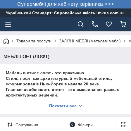
Супермеблі для кабінету керівника >>>
Український Стандарт: Європейська якість: mkus.com.ua 05
Товари та послуги
ЗАЛІЗНІ МЕБЛІ (металеві меблі)
М
МЕБЛІ LOFT (ЛОФТ)
Мебель в стиле лофт - это практично.
Стиль лофт, как архитектурный мебельный стиль,
сформирован в Нью-Йорке в начале 20 века.
Главная особенность стиля – это смешивание разных
архитектурных решений.
Комбинирование старого и нового. Например, голые
Показати все
кирпичные стены, трубы, не прикрытые вентиляции в
соединении с новомодной техникой, металлом, зеркалами,
хромированными поверхностями, стальными плитками для
Сортування
0
Фільтри
облицовки стен. И все это в одном интерьере.