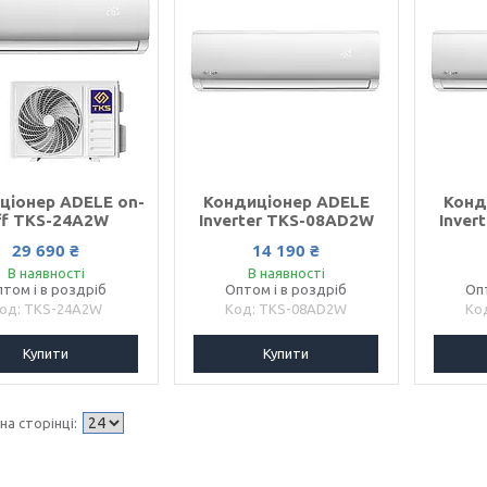
ціонер ADELE on-
Кондиціонер ADELE
Конд
ff TKS-24A2W
Inverter TKS-08AD2W
Inver
29 690 ₴
14 190 ₴
В наявності
В наявності
том і в роздріб
Оптом і в роздріб
Оп
TKS-24A2W
TKS-08AD2W
Купити
Купити