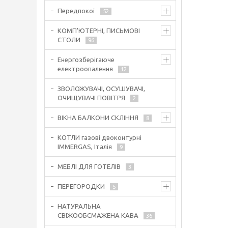
Передпокої
52
КОМП'ЮТЕРНІ, ПИСЬМОВІ
СТОЛИ
96
Енергозберігаюче
електроопалення
12
ЗВОЛОЖУВАЧІ, ОСУШУВАЧІ,
ОЧИЩУВАЧІ ПОВІТРЯ
2
ВІКНА БАЛКОНИ СКЛІННЯ
8
КОТЛИ газові двоконтурні
IMMERGAS, Італія
9
МЕБЛІ ДЛЯ ГОТЕЛІВ
3
ПЕРЕГОРОДКИ
5
НАТУРАЛЬНА
СВІЖООБСМАЖЕНА КАВА
36