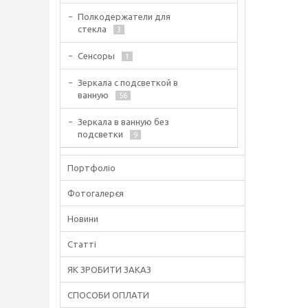
Полкодержатели для
стекла
3
Сенсоры
1
Зеркала с подсветкой в
ванную
56
Зеркала в ванную без
подсветки
9
Портфоліо
Фотогалерєя
Новини
Статті
ЯК ЗРОБИТИ ЗАКАЗ
СПОСОБИ ОПЛАТИ