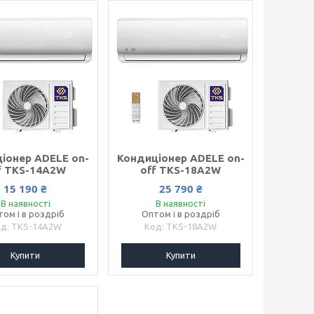
іонер ADELE on-
Кондиціонер ADELE on-
f TKS-14A2W
off TKS-18A2W
15 190 ₴
25 790 ₴
В наявності
В наявності
том і в роздріб
Оптом і в роздріб
TKS-14A2W
TKS-18A2W
Купити
Купити