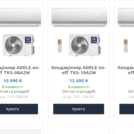
ціонер ADELE on-
Кондиціонер ADELE on-
Кондиц
ff TKS-08A2W
off TKS-10A2W
of
10 990 ₴
12 490 ₴
В наявності
В наявності
том і в роздріб
Оптом і в роздріб
Оп
TKS-08A2W
TKS-10A2W
Купити
Купити