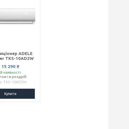
иціонер ADELE
ter TKS-10AD2W
15 290 ₴
В наявності
том і в роздріб
TKS-10AD2W
Купити