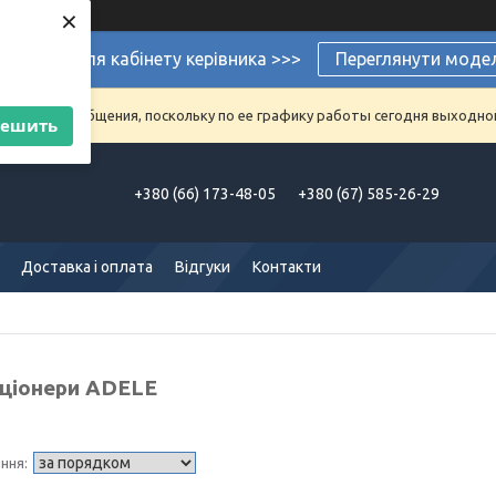
×
ермеблі для кабінету керівника >>>
Переглянути моде
аказы и сообщения, поскольку по ее графику работы сегодня выходно
решить
+380 (66) 173-48-05
+380 (67) 585-26-29
Доставка і оплата
Відгуки
Контакти
ціонери ADELE