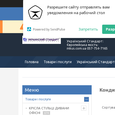
Разрешите сайту отправлять вам
уведомления на рабочий стол
Суп
Сейчас компания не может быстро обрабатывать з
Запретить
Раз
Powered by SendPulse
Український Стандарт:
Європейська якість:
mkus.com.ua 057-754-7165
Головна
Товари і послуги
Український Стандарт
Конди
Товари і послуги
КРІСЛА СТІЛЬЦІ ДИВАНИ
ОФІСНІ
674