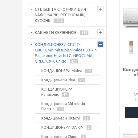
СТІЛЬЦІ ТА СТОЛИКИ ДЛЯ
КАФЕ, БАРІВ, РЕСТОРАНІВ,
КУХОНЬ
1346
КАБІНЕТИ КЕРІВНИКІВ
345
КОНДИЦІОНЕРИ СПЛІТ-
СИСТЕМИ Mitsubishi Midea Daikin
Panasonic Hitachi LG, NEOCLIMA,
GREE, C&H, Chigo
424
Конди
КОНДИЦІОНЕРИ Midea
35
o
Кондиціонери Idea
26
КОНДИЦИОНЕРИ
Оп
Panasonic
17
Кондиціонери Mitsubishi
Electric
19
Кондиціонери Hitachi
33
КОНДИЦІОНЕРИ DAIKIN
2
Кондиціонери Chigo
3