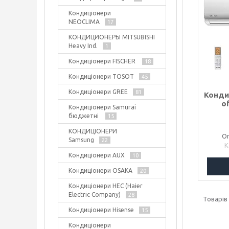
Кондиціонери
NEOCLIMA
17
КОНДИЦИОНЕРЫ MITSUBISHI
Heavy Ind.
1
Кондиціонери FISCHER
18
Кондиціонери TOSOT
45
Кондиціонери GREE
81
Конди
o
Кондиціонери Samurai
бюджетні
15
КОНДИЦІОНЕРИ
Оп
Samsung
22
Кондиціонери AUX
10
Кондиціонери OSAKA
20
Кондиціонери HEC (Haier
Electric Company)
28
Кондиціонери Hisense
15
Кондиціонери