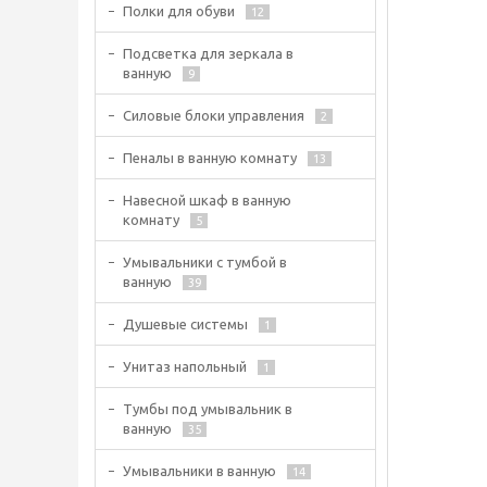
Полки для обуви
12
Подсветка для зеркала в
ванную
9
Силовые блоки управления
2
Пеналы в ванную комнату
13
Навесной шкаф в ванную
комнату
5
Умывальники с тумбой в
ванную
39
Душевые системы
1
Унитаз напольный
1
Тумбы под умывальник в
ванную
35
Умывальники в ванную
14