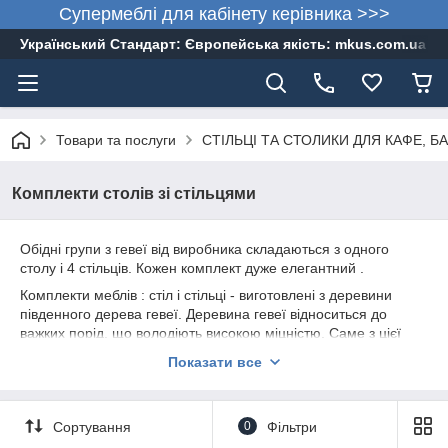
Супермеблі для кабінету керівника >>>
Український Стандарт: Європейська якість: mkus.com.ua 05
Товари та послуги
СТІЛЬЦІ ТА СТОЛИКИ ДЛЯ КАФЕ, БА
Комплекти столів зі стільцями
Обідні групи з гевеї від виробника складаються з одного
столу і 4 стільців. Кожен комплект дуже елегантний .
Комплекти меблів : стіл і стільці - виготовлені з деревини
південного дерева гевеї. Деревина гевеї відноситься до
важких порід, що володіють високою міцністю. Саме з цієї
сировини виготовляється довговічна і високоміцна меблі для
Показати все
справжнього комфорту вдома, і довговічності при
експлуатації в комерційних цілях в готельних номерах, на
базах відпочинку, в кафе.
Сортування
0
Фільтри
Комплекти з масиву гевеї не тріскаються і не розсипаються,