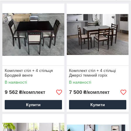
не викликають алергії, не бояться води, добре переносять
перепади вологості і температури, не вбирає запахи. Меблі з
гевеї екологічно безпечна і дуже красива.
Комплекти будуть виглядати урочисто і значно і в заміському
будинку, і в квартирі. Обідні групи з благородною гевеї
прикрасять будь-який будинок.
Комплект стіл + 4 стільця
Комплект стіл + 4 стільці
Бродвей венге
Джерсі темний горіх
В наявності
В наявності
9 562
7 500
₴/комплект
₴/комплект
Купити
Купити