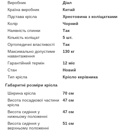
Виробник
Діал
Країна виробник
Китай
Підстава крісла
Хрестовина з коліщатками
Колір
Чорний
Наявність спинки
Так
Кількість коліщат
5 шт.
Ортопедичні властивості
Так
Максимально допустиме
130 кг
навантаження
Гарантійний термін
12 міс
Стан
Новий
Тип крісла
Крісло керівника
Габаритні розміри крісла
Ширина крісла
70 см
Висота посадкової частини
47 см
крісла
Висота сидіння у
47 см
нижньому положенні
Висота сидіння у
51 см
верхньому положенні