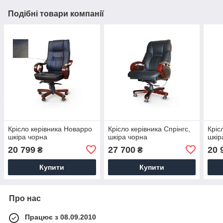
Подібні товари компанії
Крісло керівника Новарро
Крісло керівника Спрінгс,
Кріс
шкіра чорна
шкіра чорна
шкір
20 799
27 700
20 
₴
₴
Купити
Купити
Про нас
Працює з 08.09.2010