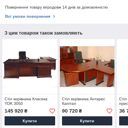
Повернення товару впродовж 14 днів за домовленістю
Всі умови повернення
З цим товаром також замовляють
Стіл керівника Класика
Стіл керівника Антарес
Стіл
YDK 3050
Капітал
прис
145 920
90 720
36 
₴
₴
Купити
Купити