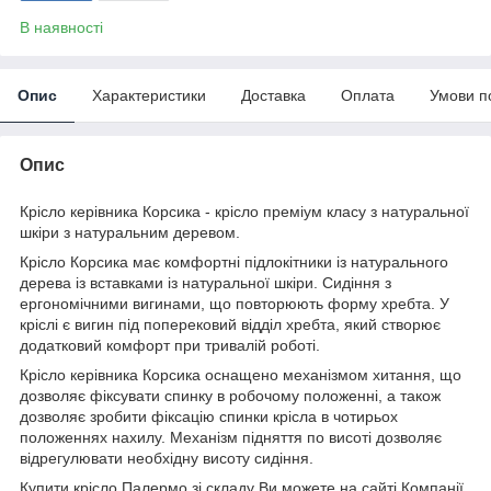
В наявності
Опис
Характеристики
Доставка
Оплата
Умови п
Опис
Крісло керівника Корсика - крісло преміум класу з натуральної
шкіри з натуральним деревом.
Крісло Корсика має комфортні підлокітники із натурального
дерева із вставками із натуральної шкіри. Сидіння з
ергономічними вигинами, що повторюють форму хребта. У
кріслі є вигин під поперековий відділ хребта, який створює
додатковий комфорт при тривалій роботі.
Крісло керівника Корсика оснащено механізмом хитання, що
дозволяє фіксувати спинку в робочому положенні, а також
дозволяє зробити фіксацію спинки крісла в чотирьох
положеннях нахилу. Механізм підняття по висоті дозволяє
відрегулювати необхідну висоту сидіння.
Купити крісло Палермо зі складу Ви можете на сайті Компанії