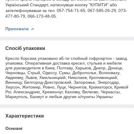
Український Стандарт, натиснувши кнопку "КУПИТИ" або
зателефонувавши за тел. 057-754-71-65, 067-585-26-29, 073-
477-80-79, 066-173-48-05.
Приховати
Спосіб упаковки
Кресло Корсика упаковано в5-ти слойный гофрокртон - завод.
упаковка. Оперативная доставка кресел, стульев и мебели
для руководителя в Киев, Полтаву, Харьков, Днепр, Донецк,
Черновцы, Стрый, Одессу, Сумы, Доброполье, Волноваху,
Авдеевку, Львов, Хмельницкий, Николаев, Кропивницкий,
Винницу, Белгород-Днестровский, Запорожье, Энергодар,
Херсон, Житомир, Ровно, Луцк, Чернигов, Краматорск, Кривой
Рог, Александрию, Кременчуг, Каховку, Вилково, Черкассы,
Мариуполь, Бахмут и любые другие н/пункты Украины
Характеристики
Основні