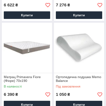
6 622
7 276
₴
₴
Купити
Купити
Матрац Primavera Fiore
Ортопедична подушка Memo
(Фіоре) 70х190
Balance
В наявності
Під замовлення
6 390
1 050
₴
₴
Купити
Купити