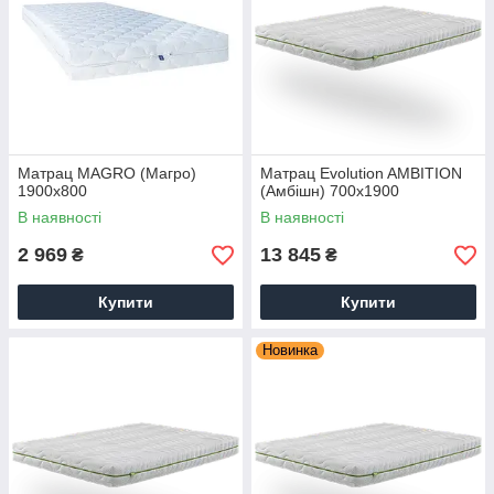
Матрац MAGRO (Магро)
Матрац Evolution AMBITION
1900х800
(Амбішн) 700х1900
В наявності
В наявності
2 969
13 845
₴
₴
Купити
Купити
Новинка