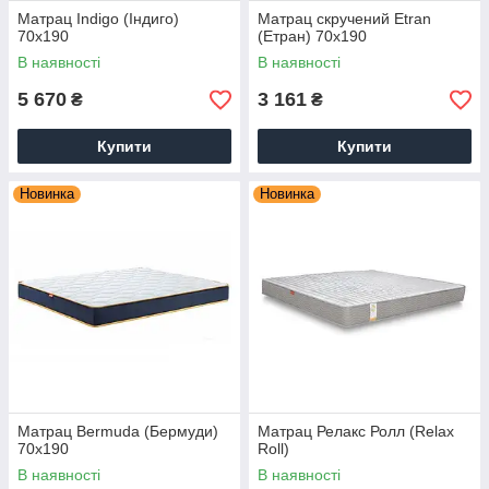
Матрац Indigo (Індиго)
Матрац скручений Etran
70х190
(Етран) 70х190
В наявності
В наявності
5 670
3 161
₴
₴
Купити
Купити
Новинка
Новинка
Матрац Bermuda (Бермуди)
Матрац Релакс Ролл (Relax
70х190
Roll)
В наявності
В наявності