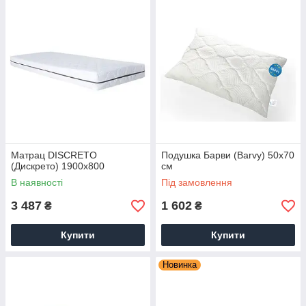
Матрац DISCRETO
Подушка Барви (Barvy) 50х70
(Дискрето) 1900х800
см
В наявності
Під замовлення
3 487
1 602
₴
₴
Купити
Купити
Новинка