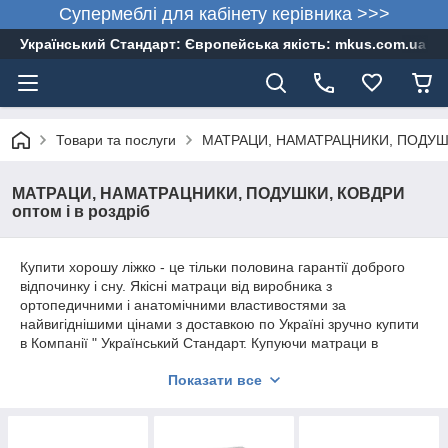
Супермеблі для кабінету керівника >>>
Український Стандарт: Європейська якість: mkus.com.ua 05
Товари та послуги
МАТРАЦИ, НАМАТРАЦНИКИ, ПОДУШКИ,
МАТРАЦИ, НАМАТРАЦНИКИ, ПОДУШКИ, КОВДРИ
оптом і в роздріб
Купити хорошу ліжко - це тільки половина гарантії доброго
відпочинку і сну. Якісні матраци від виробника з
ортопедичними і анатомічними властивостями за
найвигіднішими цінами з доставкою по Україні зручно купити
в Компанії " Український Стандарт. Купуючи матраци в
інтернет-магазині, клієнти отримають обов'язкову гарантію.
Показати все
тел. 057-754-30-44, 066-173-48-55, 067-585-26-29. Матраци
оптом зі складу та під замовлення. Так само можна придбати
наматрацники, ковдри та подушки.