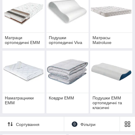
Матраци
Подушки
Матрасы
ортопедичні ЕММ
ортопедичні Viva
Matroluxe
Наматрацники
Ковдри ЕММ
Подушки ЕММ
ЕММ
ортопедичні та
класичні
Сортування
0
Фільтри