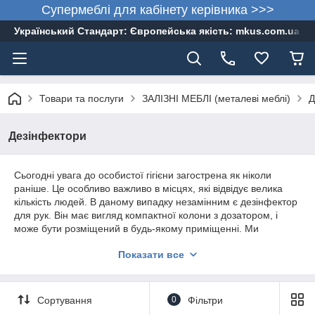
Супермеблі для кабінету керівника >>>
Український Стандарт: Європейська якість: mkus.com.ua 05
Товари та послуги
ЗАЛІЗНІ МЕБЛІ (металеві меблі)
Д
Дезінфектори
Сьогодні увага до особистої гігієни загострена як ніколи
раніше. Це особливо важливо в місцях, які відвідує велика
кількість людей. В даному випадку незамінним є дезінфектор
для рук. Він має вигляд компактної колони з дозатором, і
може бути розміщений в будь-якому приміщенні. Ми
пропонуємо Вашій увазі якісну продукцію, що відповідає
Показати все
сучасним вимогам безпеки.
Сортування
0
Фільтри