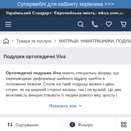
Супермеблі для кабінету керівника >>>
Український Стандарт: Європейська якість: mkus.com.ua 05
Товари та послуги
МАТРАЦИ, НАМАТРАЦНИКИ, ПОДУШКИ,
Подушки ортопедичні Viva
Ортопедичні подушки Viva
мають спеціальну форму, що
перешкоджає деформації шийного відділу хребта в
положенні лежачи. Спати на такій подушці можна з двох
сторін, як на широкій стороні валика, так і на вузькій. Це дає
можливість використовувати її людям різного віку, зросту і
ваги. Подушки Viva сприяють розслабленню, зникненню
Показати все
болю в шийному відділі хребта і голові.
Сортування
0
Фільтри