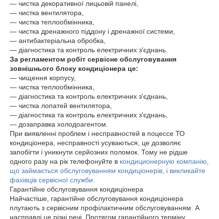
― чистка декоративної лицьовій панелі,
― чистка вентилятора,
― чистка теплообмінника,
― чистка дренажного піддону і дренажної системи,
― антибактеріальна обробка,
― діагностика та контроль електричних з'єднань.
За регламентом робіт сервісне обслуговування
зовнішнього блоку кондиціонера це:
― чищення корпусу,
― чистка теплообмінника,
― діагностика та контроль електричних з'єднань,
― чистка лопатей вентилятора,
― діагностика та контроль електричних з'єднань,
― дозаправка холодоагентом.
При виявленні проблем і несправностей в поцессе ТО
кондиціонера, несправності усуваються, це дозволяє
запобігти і уникнути серйозних поломок. Тому не рідше
одного разу на рік телефонуйте в
кондиционерную компанію,
що займається обслуговуванням кондиціонерів, і викликайте
фахівців сервісної служби.
Гарантійне обслуговування кондиціонера
Найчастіше, гарантійне обслуговування кондиціонера
плутають з сервісним профілактичним обслуговуванням. А
насправді це різні речі. Протягом гарантійного терміну