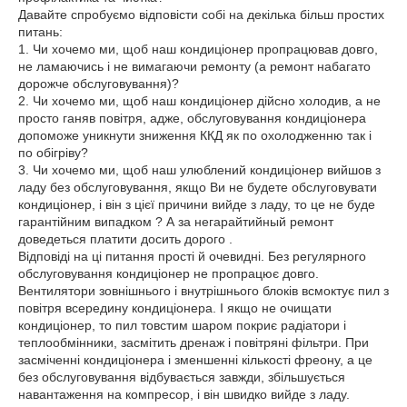
Давайте спробуємо відповісти собі на декілька більш простих
питань:
1. Чи хочемо ми, щоб наш кондиціонер пропрацював довго,
не ламаючись і не вимагаючи ремонту (а ремонт набагато
дорожче обслуговування)?
2. Чи хочемо ми, щоб наш кондиціонер дійсно холодив, а не
просто ганяв повітря, адже, обслуговування кондиціонера
допоможе уникнути зниження ККД як по охолодженню так і
по обігріву?
3. Чи хочемо ми, щоб наш улюблений кондиціонер вийшов з
ладу без обслуговування, якщо Ви не будете обслуговувати
кондиціонер, і він з цієї причини вийде з ладу, то це не буде
гарантійним випадком ? А за негарайтийный ремонт
доведеться платити досить дорого .
Відповіді на ці питання прості й очевидні. Без регулярного
обслуговування кондиціонер не пропрацює довго.
Вентилятори зовнішнього і внутрішнього блоків всмоктує пил з
повітря всередину кондиціонера. І якщо не очищати
кондиціонер, то пил товстим шаром покриє радіатори і
теплообмінники, засмітить дренаж і повітряні фільтри. При
засміченні кондиціонера і зменшенні кількості фреону, а це
без обслуговування відбувається завжди, збільшується
навантаження на компресор, і він швидко вийде з ладу.