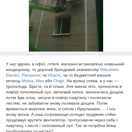
У нас вдома, в офісі, готелі, магазині встановлено новенький
кондиціонер, то дорогий брендовий экземепляр
Mitsubishi
Electirc
,
Panasonic
чи
Hitachi
, чи то бюджетний економ
китаєць
Midea
,
Idea
або
Chigo
. На вулиці спека, а у нас ―
прохолода. Щастя, та й тільки. Але минає літо, проносячи в
повітрі тополинный пух, квітковий пилок, змінюючись дощем,
потім йде осінь, несучи в повітрі павутину і посипаючи
листям, не забуваючи знову поливати дощем. Потім
вривається морозна зима, зі снігом і бурульками, ....і ось
знову весна. А наш согревающе-холодні трудівник стійко
продовжує крутити вентилятор, пропускаючи через себе і
павутину, і листя і тополинный пух. Так чи потрібна йому
профілактика та чистка?