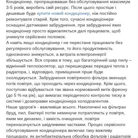
Кондиціонер, пропрацювавши без обслуговування максимум
3-5 років, виробить свій ресурс. Після цього простіше і
дешевше буде
купити новий кондиціонер
, ніж постійно
ремонтувати старий. Крім того, сучасні кондиціонери
оснащені датчиками забруднення, при забрудненні яких
кондиціонер просто відмовляється далі працювати, щоб
уникнути серйозних поломок.
А навіть якщо кондиціонер і не перестане працювати без
регулярного обслуговування, то його продуктивність
однозначно знижується, а витрата електроенергії
збільшується. Вся справа в тому, що багаторічний шар пилу –
відмінний теплоізолятор, що перешкоджає передачі тепла з
радіатора, і, відповідно, приміщення гірше буде
охолоджується. Забруднення повітряного фільтра зменшує
потік повітря, що проходить через кондиціонер. Крім цього,
поступово відбувається так звана нормований витік фреону
(до 5 % на рік), що вимагає періодичного контролю тиску в
системі і дозаправки кондиціонера холодоагентом.
Наше здоров'я - важливіше всього. Накопичені на фільтрах
бруд, пил, бактерії потім неминуче потрапляють у повітря,
яким ми дихаємо, і замість очищення, повітря
перенасичується шкідливими частками. Процес сервісного
обслуговування кондиціонера включає таку важливу
процедуру, як антибактеріальна обробка фільтрів і радіаторів