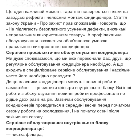
Ще один важливий момент: гарантія поширюється тільки на
заводські дефекти і неякісний монтаж кондиціонера. Стаття
закону України «Про захист прав споживачів» говорить, що
«Не підлягають безоплатного усунення дефекти, викликані
неправильним використанням товару». А профілактичне
обслуговування вважається обов'язковою умовою
правильного використання кондиціонера.
Сервісне профілактичне обслуговування кондиціонера
Ми дуже сподіваємося, що ми вже переконали Вас, друзі, що
регулярне обслуговування кондиціонера необхідно. А що
входить в спеціалізоване сервісне обслуговування і наскільки
часто його необхідно проводити ?
Дещо власники кондиціонерів можуть і повинні робити
самостійно ― це чистити фільтри внутрішнього блоку. Всі інші
роботи з обслуговування повинні робити професіонали не
рідше двох разів на рік. Зазвичай обслуговування
кондиціонерів проводиться в середині весни перед початком
сезону роботи на охолодження, і на початку осені після
закінчення сезону.
Сервісне обслуговування внутрішнього блоку
кондиціонера це:
― чистка фільтра,