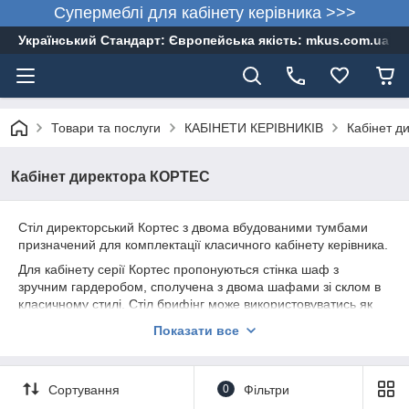
Супермеблі для кабінету керівника >>>
Український Стандарт: Європейська якість: mkus.com.ua 05
Товари та послуги
КАБІНЕТИ КЕРІВНИКІВ
Кабінет д
Кабінет директора КОРТЕС
Стіл директорський Кортес з двома вбудованими тумбами
призначений для комплектації класичного кабінету керівника.
Для кабінету серії Кортес пропонуються стінка шаф з
зручним гардеробом, сполучена з двома шафами зі склом в
класичному стилі. Стіл брифінг може використовуватись як
окремо стоїть стіл для референта в кімнаті для засідань.
Показати все
Окремо стоїть тумба прекрасно підійде в якості бокового
помічника або тумби для техніки, телевізора.
М'які меблі в класичному стилі дасть можливість організувати
Сортування
0
Фільтри
зону відпочинку і дружніх розмов у