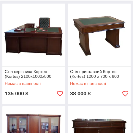
кабінеті.Проконсультуйтеся тел. 057-754-71-65, 066-173-48-
05, 067-585-26-29
Стіл керівника Кортес
Стіл приставний Кортес
(Kortes) 2100х1000х800
(Kortes) 1200 х 700 х 800
Немає в наявності
Немає в наявності
135 000
38 000
₴
₴