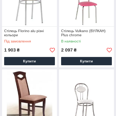
Стілець Florino alu різні
Стілець Vulkano (ВУЛКАН)
кольори
Plus chrome
Під замовлення
В наявності
1 903
2 097
₴
₴
Купити
Купити