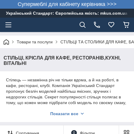
Супермеблі для кабінету керівника >>>
Український Стандарт: Європейська якість: mkus.com.ua 05
Товари та послуги
СТІЛЬЦІ ТА СТОЛИКИ ДЛЯ КАФЕ, БА
СТІЛЬЦІ, КРІСЛА ДЛЯ КАФЕ, РЕСТОРАНІВ,КУХНІ,
ВІТАЛЬНІ
Стілець — незамінна річ не тільки вдома, а й на роботі, в
кафе, ресторані, клубі. Компанія Український Стандарт
пропонує безліч моделей найбільш якісних, зручних і
недорогих стільців. Секрет популярності стільця полягає в
тому, що кожен може підібрати собі модель по своєму смаку,
стилю і кишені.
Показати все
На сайті Компанії Український Стандарт Ви знайдете кращі
зразки стільців для дому та різних громадських закладів,
таких як ресторан, кафе, готель. : їхнє призначення полягає в
Сортування
0
Фільтри
можливості використовувати їх як в приміщенні, так і в саду,