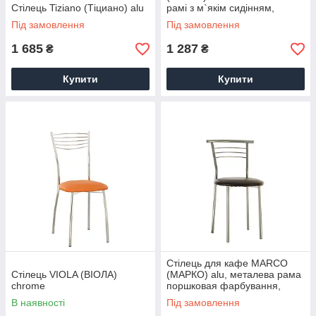
Стілець Tiziano (Тіциано) alu
рамі з м`якім сидінням,
оббивка кожзам, порошкове
Під замовлення
Під замовлення
фарбування
1 685
1 287
₴
₴
Купити
Купити
Стілець для кафе MARCO
Стілець VIOLA (ВІОЛА)
(МАРКО) alu, металева рама
chrome
поршковая фарбування,
м'яке сидіння кожзам
В наявності
Під замовлення