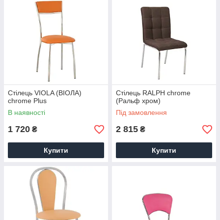
Стілець VIOLA (ВІОЛА)
Стілець RALPH chrome
chrome Plus
(Ральф хром)
В наявності
Під замовлення
1 720
2 815
₴
₴
Купити
Купити