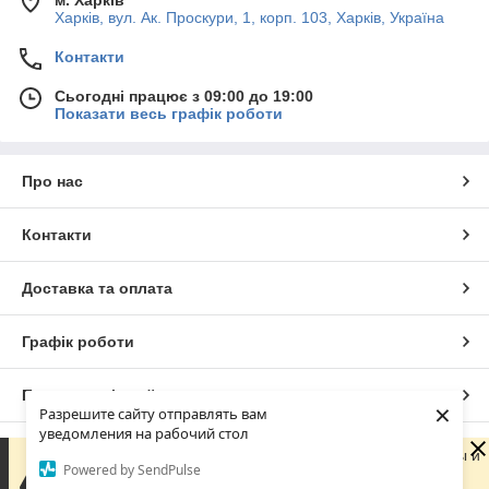
Харків, вул. Ак. Проскури, 1, корп. 103, Харків, Україна
Контакти
Сьогодні працює з 09:00 до 19:00
Показати весь графік роботи
Про нас
Контакти
Доставка та оплата
Графік роботи
Повна версія сайту
×
Разрешите сайту отправлять вам
уведомления на рабочий стол
Сайт створено на маркетплейсі
Prom.ua
Сейчас компания не может быстро обрабатывать заказы и
Powered by SendPulse
сообщения, поскольку по ее графику работы сегодня