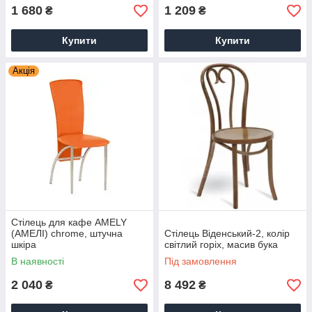
1 680
1 209
₴
₴
Купити
Купити
Акція
Стілець для кафе AMELY
(АМЕЛІ) chrome, штучна
Стілець Віденський-2, колір
шкіра
світлий горіх, масив бука
В наявності
Під замовлення
2 040
8 492
₴
₴