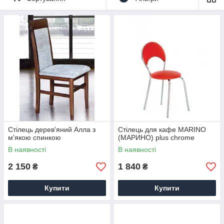
на дачу, у дворі, в патіо. Стільці різних забарвлень, з
твердими і м'якими спинками і сидіннями, без спинок,
різноманітність моделей порадує покупців з будь-якими
вимогами.
Купити стільці — телефонуйте за тел. 057-754-71-65, 067-
585-26-29, 073-477-80-79. Доставка столів і стільців для кафе
по Україні (від 27 тис грн - доставка безкоштовно)
Стілець дерев'яний Алла з
Стілець для кафе MARINO
м'якою спинкою
(МАРИНО) plus chrome
В наявності
В наявності
2 150
1 840
₴
₴
Купити
Купити