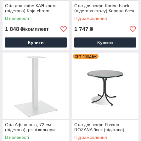
Стіл для кафе КАЯ хром
Стіл для кафе Karina black
(підстава) Kaja chrom
(підстава столу) Карина блек
В наявності
Під замовлення
1 848
1 747
₴/комплект
₴
Купити
Купити
хит продаж
Стіл Афіна нью, 72 см
Стіл для кафе Розана
(підстава), різні кольори
ROZANA блек (підстава)
В наявності
Під замовлення