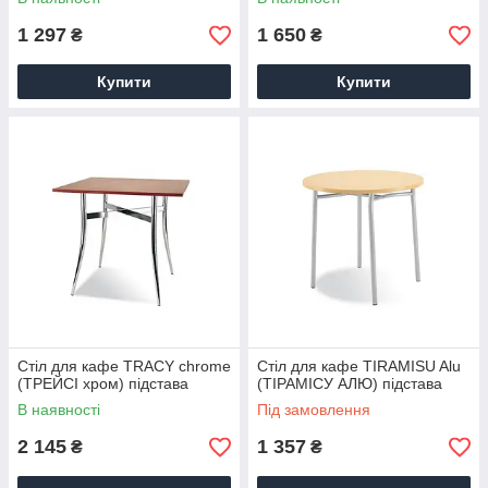
1 297
1 650
₴
₴
Купити
Купити
Стіл для кафе TRACY chrome
Стіл для кафе TIRAMISU Alu
(ТРЕЙСІ хром) підстава
(ТІРАМІСУ АЛЮ) підстава
В наявності
Під замовлення
2 145
1 357
₴
₴