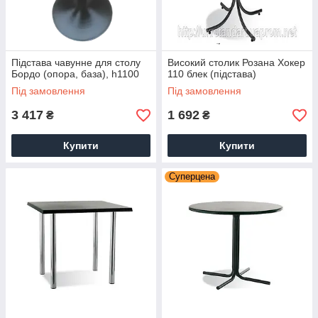
Підстава чавунне для столу
Високий столик Розана Хокер
Бордо (опора, база), h1100
110 блек (підстава)
Під замовлення
Під замовлення
3 417
1 692
₴
₴
Купити
Купити
Суперцена