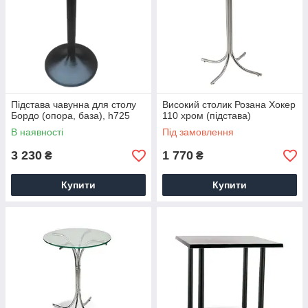
Підстава чавунна для столу
Високий столик Розана Хокер
Бордо (опора, база), h725
110 хром (підстава)
В наявності
Під замовлення
3 230
1 770
₴
₴
Купити
Купити