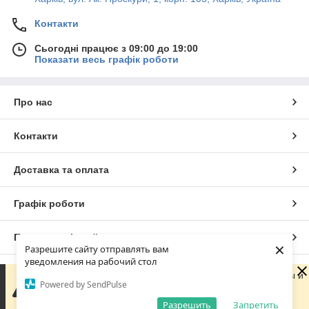
Контакти
Сьогодні працює з 09:00 до 19:00
Показати весь графік роботи
Про нас
Контакти
Доставка та оплата
Графік роботи
Повна версія сайту
×
Разрешите сайту отправлять вам
уведомления на рабочий стол
Сайт створено на маркетплейсі
Prom.ua
Сейчас компания не может быстро обрабатывать заказы и
Powered by SendPulse
сообщения, поскольку по ее графику работы сегодня
выходной. Ваша заявка будет обработана в ближайший
Разрешить
Запретить
Політика конфіденційності
рабочий день.