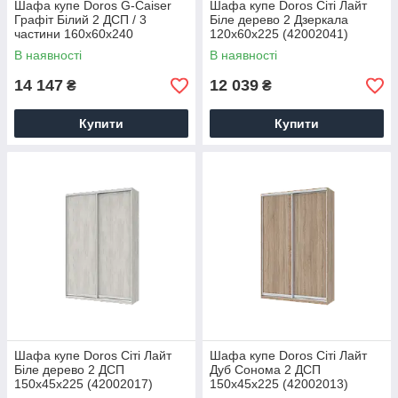
Шафа купе Doros G-Caiser
Шафа купе Doros Сіті Лайт
Графіт Білий 2 ДСП / 3
Біле дерево 2 Дзеркала
частини 160х60х240
120х60х225 (42002041)
(80000001)
В наявності
В наявності
14 147
12 039
₴
₴
Купити
Купити
Шафа купе Doros Сіті Лайт
Шафа купе Doros Сіті Лайт
Біле дерево 2 ДСП
Дуб Cонома 2 ДСП
150х45х225 (42002017)
150х45х225 (42002013)