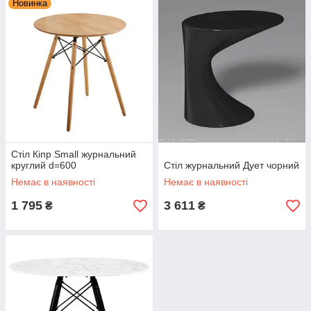
Новинка
Стіл Кіпр Small журнальний
круглий d=600
Стіл журнальний Дует чорний
Немає в наявності
Немає в наявності
1 795
3 611
₴
₴