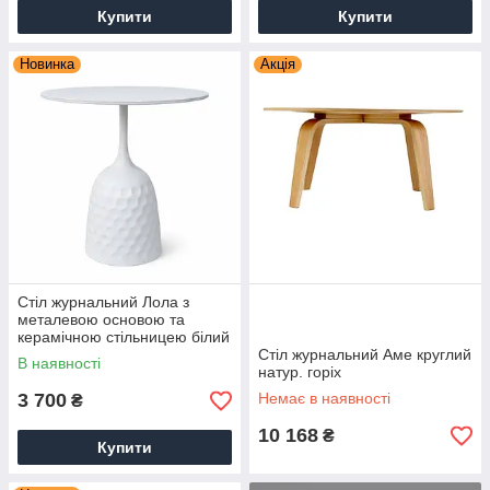
Купити
Купити
Новинка
Акція
Стіл журнальний Лола з
металевою основою та
керамічною стільницею білий
Стіл журнальний Аме круглий
В наявності
натур. горіх
3 700
Немає в наявності
₴
10 168
₴
Купити