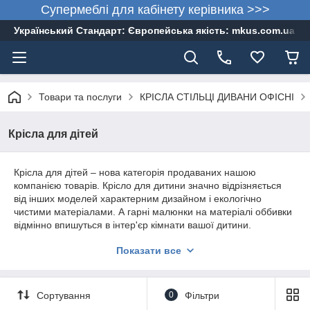
Супермеблі для кабінету керівника >>>
Український Стандарт: Європейська якість: mkus.com.ua 05
Товари та послуги
КРІСЛА СТІЛЬЦІ ДИВАНИ ОФІСНІ
Крісла для дітей
Крісла для дітей – нова категорія продаваних нашою
компанією товарів. Крісло для дитини значно відрізняється
від інших моделей характерним дизайном і екологічно
чистими матеріалами. А гарні малюнки на матеріалі оббивки
відмінно впишуться в інтер'єр кімнати вашої дитини.
Замовити заздалегідь крісло для дитини просто ! тел. 057-
Показати все
754-30-44, 066-173-48-55, 067-585-26-29
Сортування
0
Фільтри