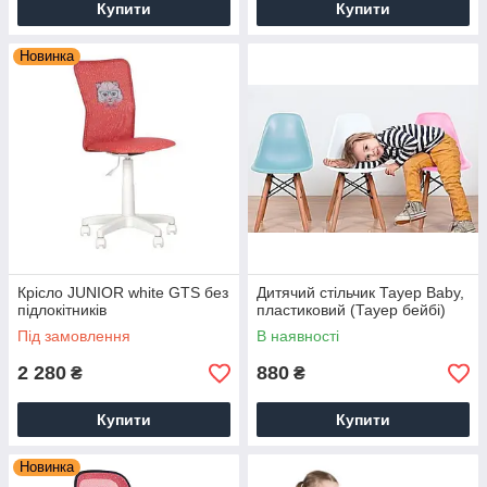
Купити
Купити
Новинка
Крісло JUNIOR white GTS без
Дитячий стільчик Тауер Вaby,
підлокітників
пластиковий (Тауер бейбі)
Під замовлення
В наявності
2 280
880
₴
₴
Купити
Купити
Новинка