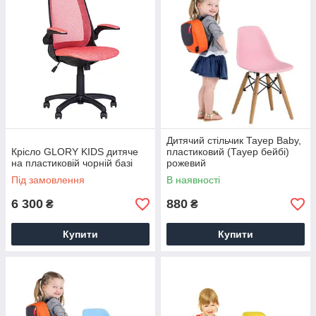
Дитячий стільчик Тауер Вaby,
Крісло GLORY KIDS дитяче
пластиковий (Тауер бейбі)
на пластиковій чорній базі
рожевий
Під замовлення
В наявності
6 300
880
₴
₴
Купити
Купити