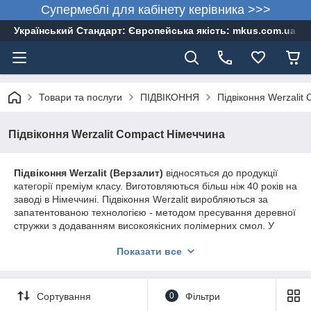
Супермеблі для кабінету керівника >>>
Український Стандарт: Європейська якість: mkus.com.ua 05
Товари та послуги
ПІДВІКОННЯ
Підвіконня Werzalit
Підвіконня Werzalit Compact Німеччина
Підвіконня Werzalit (Верзалит)
відносяться до продукції
категорії преміум класу. Виготовляються більш ніж 40 років на
заводі в Німеччині. Підвіконня Werzalit виробляються за
запатентованою технологією - методом пресування деревної
стружки з додаванням високоякісних полімерних смол. У
підсумку виходить монолітний матеріал, який володіє
Показати все
особливою міцністю і презентабельним зовнішнім виглядом.
Сортування
0
Фільтри