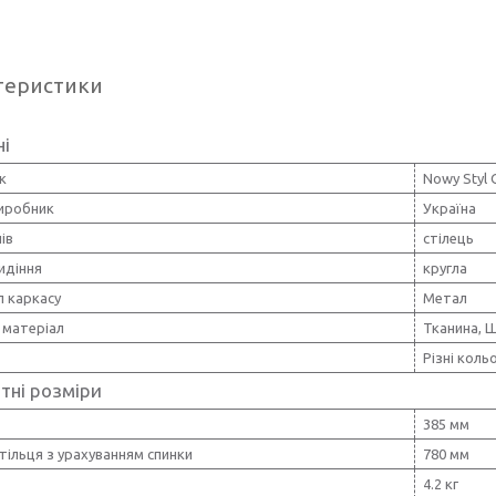
теристики
ні
к
Nowy Styl 
виробник
Україна
ів
стілець
идіння
кругла
л каркасу
Метал
 матеріал
Тканина, 
Різні коль
тні розміри
385 мм
тільця з урахуванням спинки
780 мм
4.2 кг