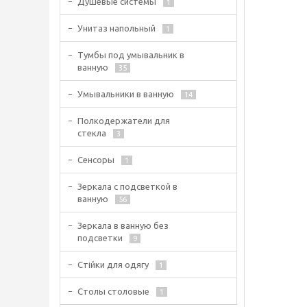
Душевые системы
1
Унитаз напольный
1
Тумбы под умывальник в
ванную
35
Умывальники в ванную
14
Полкодержатели для
стекла
3
Сенсоры
1
Зеркала с подсветкой в
ванную
56
Зеркала в ванную без
подсветки
9
Стійки для одягу
1
Столы столовые
1