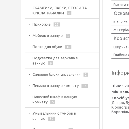
Висота с
СКАМЕЙКИ, ЛАВКИ, СТОЛИ ТА
Основн
КРІСЛА-КАЧАЛКИ
6
Кількіст
Прихожие
27
Матеріа
Мебель в ванную
3
Корис
Полки для обуви
Ширина 
16
Глибина 
Подсветка для зеркала в
ванную
9
Інформ
Силовые блоки управления
2
Пеналы в ванную комнату
Ціна:
1 20
13
Мінімаль
Навесной шкаф в ванную
Спосіб у
комнату
Дніпро, Б
5
Кіровогра
Бориспіль
Умывальники с тумбой в
ванную
39