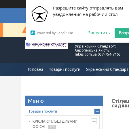
Разрешите сайту отправлять вам
уведомления на рабочий стол
Суп
Сейчас компания не может быстро обрабатывать з
Запретить
Раз
Powered by SendPulse
Український Стандарт:
Європейська якість:
mkus.com.ua 057-754-7165
Головна
Товари і послуги
Український Стандарт
Стіле
сидін
Товари і послуги
КРІСЛА СТІЛЬЦІ ДИВАНИ
ОФІСНІ
674