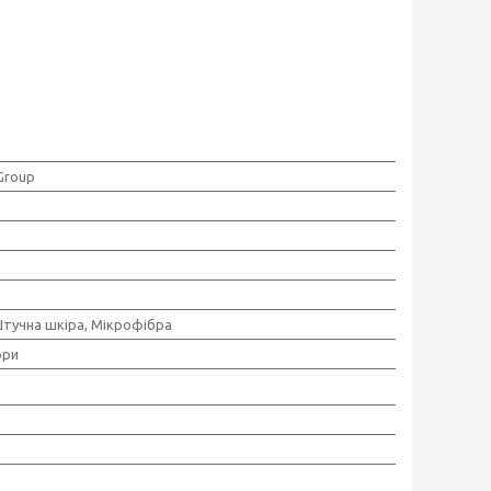
Group
Штучна шкіра, Мікрофібра
ори