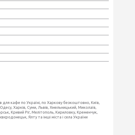
ів для кафе по Україні, по Харкову безкоштовно, Київ,
десу, Харків, Суми, Львів, Хмельницький, Миколаїв,
орськ, Кривий Ріг, Мелітополь, Кириловку, Кременчук,
євєродонецьк, Ялту та інші міста і села України