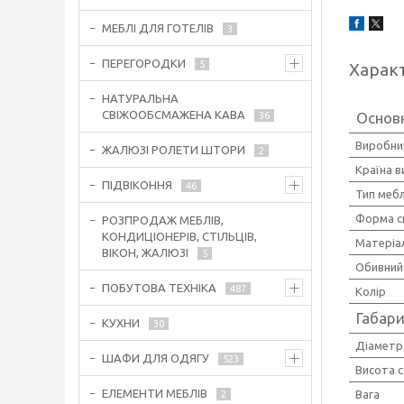
МЕБЛІ ДЛЯ ГОТЕЛІВ
3
ПЕРЕГОРОДКИ
5
Харак
НАТУРАЛЬНА
СВІЖООБСМАЖЕНА КАВА
Основ
36
Виробни
ЖАЛЮЗІ РОЛЕТИ ШТОРИ
2
Країна 
ПІДВІКОННЯ
46
Тип мебл
Форма с
РОЗПРОДАЖ МЕБЛІВ,
КОНДИЦІОНЕРІВ, СТІЛЬЦІВ,
Матеріа
ВІКОН, ЖАЛЮЗІ
5
Обивний
ПОБУТОВА ТЕХНІКА
487
Колір
Габари
КУХНИ
30
Діаметр
ШАФИ ДЛЯ ОДЯГУ
523
Висота с
ЕЛЕМЕНТИ МЕБЛІВ
Вага
2