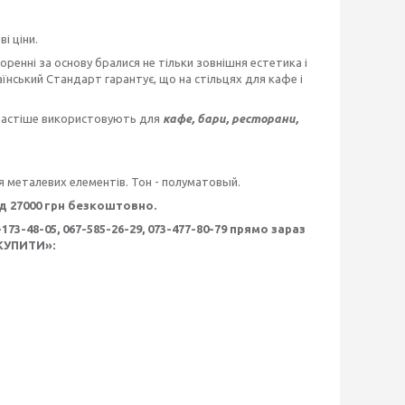
і ціни.
ренні за основу бралися не тільки зовнішня естетика і
аїнський Стандарт гарантує, що на стільцях для кафе і
найчастіше використовують для
кафе, бари, ресторани,
я металевих елементів. Тон - полуматовый.
ід 27000 грн безкоштовно.
73-48-05, 067-585-26-29, 073-477-80-79 прямо зараз
«КУПИТИ»: