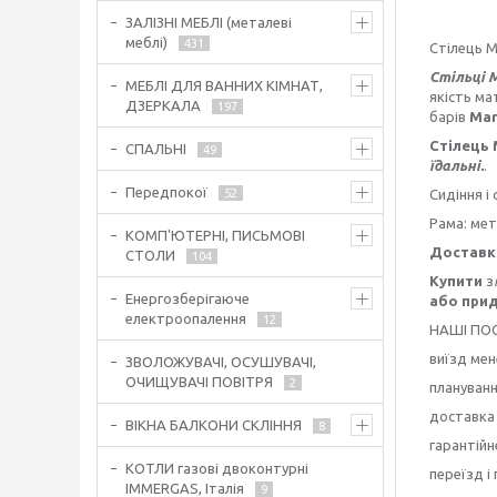
ЗАЛІЗНІ МЕБЛІ (металеві
меблі)
431
Стілець Ma
Стільці
МЕБЛІ ДЛЯ ВАННИХ КІМНАТ,
якість ма
ДЗЕРКАЛА
197
барів
Ma
Стілець 
СПАЛЬНІ
49
їдальні.
.
Передпокої
Сидіння і 
52
Рама: мет
КОМП'ЮТЕРНІ, ПИСЬМОВІ
Доставка
СТОЛИ
104
Купити
з
Енергозберігаюче
або прид
електроопалення
12
НАШІ ПОС
виїзд ме
ЗВОЛОЖУВАЧІ, ОСУШУВАЧІ,
ОЧИЩУВАЧІ ПОВІТРЯ
2
плануванн
доставка 
ВІКНА БАЛКОНИ СКЛІННЯ
8
гарантійн
КОТЛИ газові двоконтурні
переїзд і
IMMERGAS, Італія
9