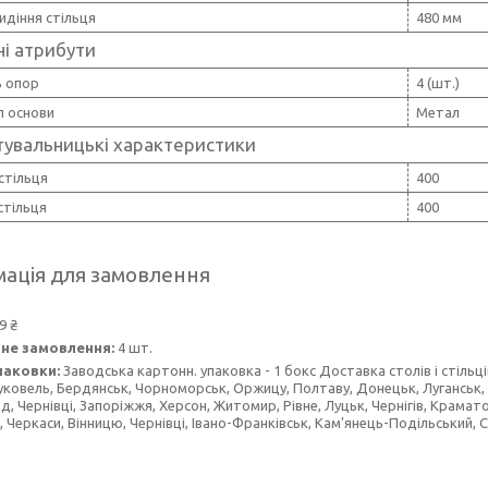
идіння стільця
480 мм
і атрибути
ь опор
4 (шт.)
л основи
Метал
тувальницькі характеристики
стільця
400
стільця
400
ація для замовлення
9 ₴
не замовлення:
4 шт.
паковки:
Заводська картонн. упаковка - 1 бокс Доставка столів і стільц
уковель, Бердянськ, Чорноморськ, Оржицу, Полтаву, Донецьк, Луганськ, О
д, Чернівці, Запоріжжя, Херсон, Житомир, Рівне, Луцьк, Чернігів, Крамат
, Черкаси, Вінницю, Чернівці, Івано-Франківськ, Кам'янець-Подільський, С