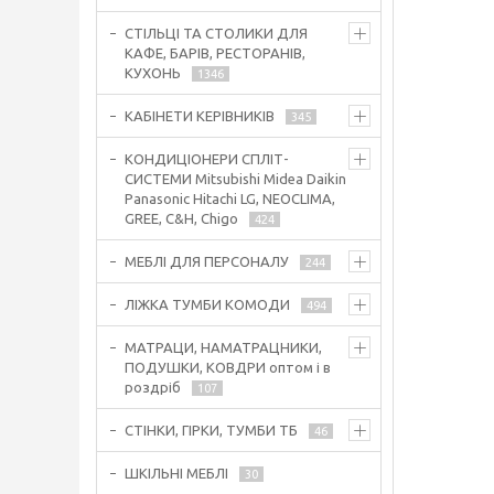
СТІЛЬЦІ ТА СТОЛИКИ ДЛЯ
КАФЕ, БАРІВ, РЕСТОРАНІВ,
КУХОНЬ
1346
КАБІНЕТИ КЕРІВНИКІВ
345
КОНДИЦІОНЕРИ СПЛІТ-
СИСТЕМИ Mitsubishi Midea Daikin
Panasonic Hitachi LG, NEOCLIMA,
GREE, C&H, Chigo
424
МЕБЛІ ДЛЯ ПЕРСОНАЛУ
244
ЛІЖКА ТУМБИ КОМОДИ
494
МАТРАЦИ, НАМАТРАЦНИКИ,
ПОДУШКИ, КОВДРИ оптом і в
роздріб
107
СТІНКИ, ГІРКИ, ТУМБИ ТБ
46
ШКІЛЬНІ МЕБЛІ
30