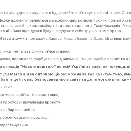
rco alu чудово вписується в будь-який інтер'єр кухні, в барі і кафе. Оптов
Марко алю
виготовляється з високоякісних комплектуючих, при його ство
теріалів, але й також комфорт і здоров'я сидячого. Тому Компанія " Укр
rco
alu
Ваші відвідувачі будуть відчувати себе зручно і комфортно.
Marco
alu
— хіт продажу в Харкові, Києві, Львові та Одесі. Ці стільці 
спинка : металева спинка, м'яке сидіння.
алева, порошкове фарбування під алюміній - міцне надійне покриття дл
 стільців "Новою поштою" по всій Україні за рахунок покупця, в
тулія
Marco alu
за оптовою ціною можна за тел. 057-754-71-65, 066-1
байте цей товар безпосередньо з сайту за допомогою кнопки 
ЛУГИ :
неджера на об'єкт (безкоштовно)
я простору і візуалізація проекту
та збирання меблів
е обслуговування продукції
 перепланування