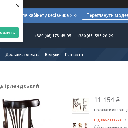
×
ермеблі для кабінету керівника >>>
Переглянути моде
решить
+380 (66) 173-48-05
+380 (67) 585-26-29
Доставка і оплата
Відгуки
Контакти
ць ірландський
11 154 ₴
Показати оптові ці
Під замовлення
О
Відправка з 29