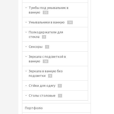
Тумбы под умывальник в
ванную
35
Умывальники в ванную
14
Полкодержатели для
стекла
3
Сенсоры
1
Зеркала с подсветкой в
ванную
56
Зеркала в ванную без
подсветки
9
Стійки для одягу
1
Столы столовые
1
Портфоліо