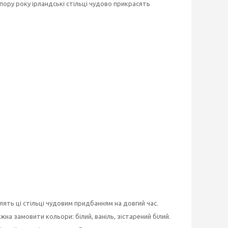
пору року ірландські стільці чудово прикрасять
лять ці стільці чудовим придбанням на довгий час.
на замовити кольори: білий, ваніль, зістарений білий.