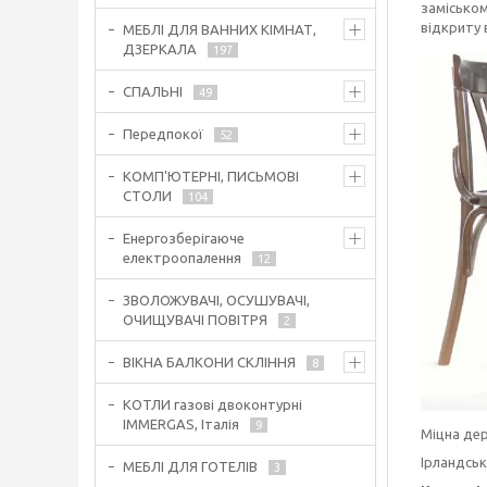
заміськом
відкриту 
МЕБЛІ ДЛЯ ВАННИХ КІМНАТ,
ДЗЕРКАЛА
197
СПАЛЬНІ
49
Передпокої
52
КОМП'ЮТЕРНІ, ПИСЬМОВІ
СТОЛИ
104
Енергозберігаюче
електроопалення
12
ЗВОЛОЖУВАЧІ, ОСУШУВАЧІ,
ОЧИЩУВАЧІ ПОВІТРЯ
2
ВІКНА БАЛКОНИ СКЛІННЯ
8
КОТЛИ газові двоконтурні
IMMERGAS, Італія
9
Міцна дер
Ірландськ
МЕБЛІ ДЛЯ ГОТЕЛІВ
3