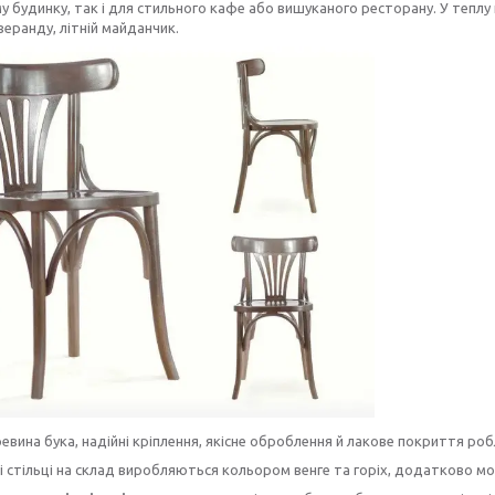
у будинку, так і для стильного кафе або вишуканого ресторану. У теплу 
веранду, літній майданчик.
евина бука, надійні кріплення, якісне оброблення й лакове покриття роб
і стільці на склад виробляються кольором венге та горіх, додатково мож