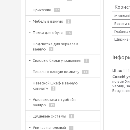
Корис
Прихожие
27
Можливі
Мебель в ванную
3
Висота с
Глибина 
Полки для обуви
16
Ширина 
Подсветка для зеркала в
ванную
9
Інформ
Силовые блоки управления
2
Ціна:
11 1
Пеналы в ванную комнату
13
Спосіб у
по всій У
Навесной шкаф в ванную
Червці, З
комнату
5
Бердянськ
Умывальники с тумбой в
ванную
39
Душевые системы
1
Унитаз напольный
1