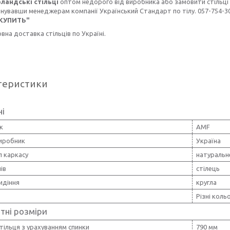
рландські стільці
оптом недорого від виробника або замовити стільці 
увавши менеджерам компанії Український Стандарт по тілу. 057-754-30-
КУПИТЬ"
на доставка стільців по Україні.
теристики
ні
к
AMF
виробник
Україна
л каркасу
натуральн
ів
стілець
идіння
кругла
Різні коль
тні розміри
тільця з урахуванням спинки
790 мм