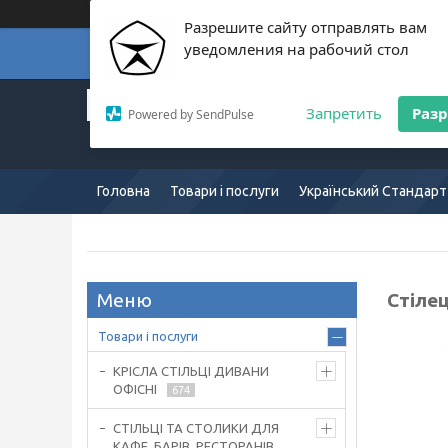
Разрешите сайту отправлять вам
уведомления на рабочий стол
Суп
Український Стандарт:
Запретить
Раз
Powered by SendPulse
Європейська якість:
mkus.com.ua 057-754-7165
Головна
Товари і послуги
Український Стандарт
Стіле
Товари і послуги
КРІСЛА СТІЛЬЦІ ДИВАНИ
ОФІСНІ
674
СТІЛЬЦІ ТА СТОЛИКИ ДЛЯ
КАФЕ, БАРІВ, РЕСТОРАНІВ,