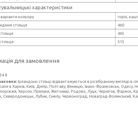
тувальницькі характеристики
 варіанти кольору
горіх, каш
идіння стільця
460
стільця
465
стільця
515
ація для замовлення
54 ₴
паковки:
Ірландські стільці відвантажуються в розібраному вигляді в сп
країні в Харків, Київ, Дніпр, Полтаву, Вінницю, Івано-Франковськ, Одесу, 
апоріжжя, Херсон, Прилуки, Житомир, Родово, Луцк, Чернігов, Фармск, Кри
, Северодонецьк, Лубни, Смелу, Червоноград, Новаград-Волинський, Кам