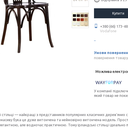
Купити
+380 (66) 173-48
Vodafone
повернення товару
У компанії підключ
який товар не пок
і стільці — найкращі з представників популярних класичних дерев'яних ст
з масиву бука це дуже витончена та неймовірно витончена модель. Прост
егантною, але водночас практичною. Тому ірландські стільці ідеально пі