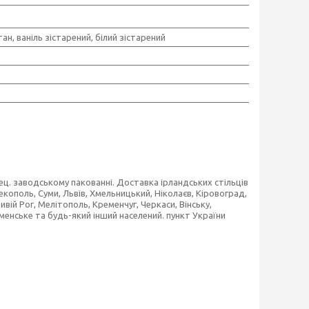
тан, ваніль зістарений, білий зістарений
ец. заводському пакованні. Доставка ірландських стільців
Некополь, Суми, Львів, Хмельницький, Ніколаєв, Кіровоград,
вій Рог, Мелітополь, Кременчуг, Черкаси, Вінську,
енське та будь-який інший населений. пункт України