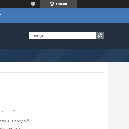
Кошик
лі
ни
птом і в роздріб
 серпня 2026