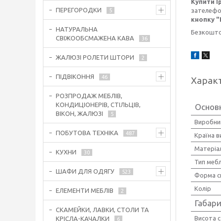
Купити І
ПЕРЕГОРОДКИ
зателефон
5
кнопку
"
НАТУРАЛЬНА
Безкоштов
СВІЖООБСМАЖЕНА КАВА
36
ЖАЛЮЗІ РОЛЕТИ ШТОРИ
2
ПІДВІКОННЯ
46
Харак
РОЗПРОДАЖ МЕБЛІВ,
КОНДИЦІОНЕРІВ, СТІЛЬЦІВ,
Основ
ВІКОН, ЖАЛЮЗІ
5
Виробни
ПОБУТОВА ТЕХНІКА
487
Країна 
Матеріа
КУХНИ
30
Тип мебл
ШАФИ ДЛЯ ОДЯГУ
523
Форма с
Колір
ЕЛЕМЕНТИ МЕБЛІВ
2
Габари
СКАМЕЙКИ, ЛАВКИ, СТОЛИ ТА
Висота с
КРІСЛА-КАЧАЛКИ
6