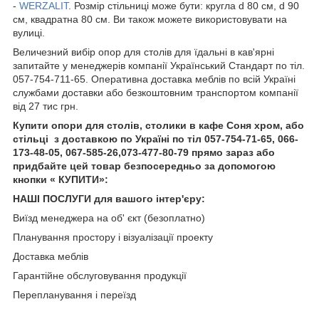
-
WERZALIT
. Розмір стільниці може бути: кругла d 80 см, d 90
см, квадратна 80 см. Ви також можете використовувати на
вулиці.
Величезний вибір опор для столів для їдальні в кав'ярні
запитайте у менеджерів компанії Український Стандарт по тіл.
057-754-711-65. Оперативна доставка меблів по всій Україні
службами доставки або безкоштовним транспортом компанії
від 27 тис грн.
Купити опори для столів, столики в кафе Соня хром, або
стільці з доставкою по Україні по тіл 057-754-71-65, 066-
173-48-05, 067-585-26,073-477-80-79 прямо зараз або
придбайте цей товар безпосередньо за допомогою
кнопки « КУПИТИ»:
НАШІ ПОСЛУГИ для вашого інтер'єру:
Виїзд менеджера на об' єкт (безоплатно)
Планування простору і візуалізації проекту
Доставка меблів
Гарантійне обслуговування продукції
Перепланування і переїзд