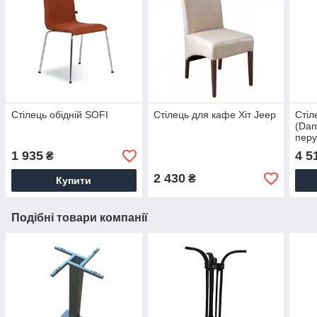
Стілець обідній SOFI
Стілець для кафе Хіт Jeep
Стіл
(Dam
перу
1 935
4 5
₴
2 430
₴
Купити
Подібні товари компанії