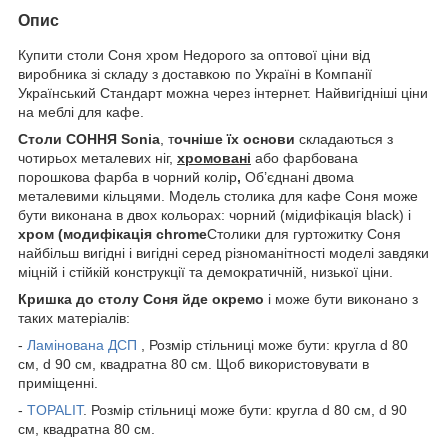
Опис
Купити столи Соня хром Недорого за оптової ціни від
виробника зі складу з доставкою по Україні в Компанії
Український Стандарт можна через інтернет. Найвигідніші ціни
на меблі для кафе.
Столи СОННЯ Sonia
, т
очніше їх основи
складаються з
чотирьох металевих ніг,
хромовані
або фарбована
порошкова фарба в
чорний колір
,
Об’єднані двома
металевими кільцями. Модель столика для кафе Соня може
бути виконана в двох кольорах: чорний (мідифікація black) і
хром (модифікація chrome
Столики для гуртожитку Соня
найбільш вигідні і вигідні серед різноманітності моделі завдяки
міцній і стійкій конструкції та демократичній, низької ціни.
Кришка до столу Соня йде окремо
і може бути виконано з
таких матеріалів:
-
Ламінована ДСП
, Розмір стільниці може бути: кругла d 80
см, d 90 см, квадратна 80 см. Щоб використовувати в
приміщенні.
-
TOPALIT
. Розмір стільниці може бути: кругла d 80 см, d 90
см, квадратна 80 см.