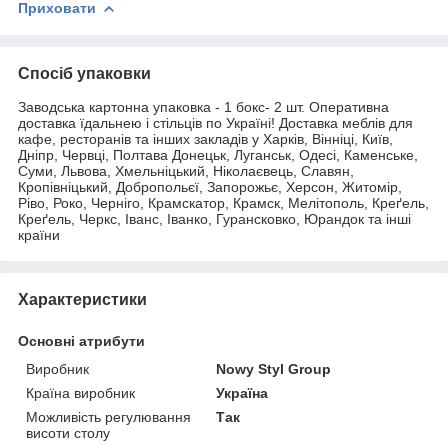
Приховати
Спосіб упаковки
Заводська картонна упаковка - 1 бокс- 2 шт. Оперативна
доставка їдальнею і стільців по Україні! Доставка меблів для
кафе, ресторанів та інших закладів у Харків, Вінніці, Київ,
Дніпр, Червці, Полтава Донецьк, Луганськ, Одесі, Каменське,
Суми, Львова, Хмельніцький, Ніколаєвець, Славян,
Кропівніцький, Добропольєї, Запорожьє, Херсон, Житомір,
Ріво, Роко, Черніго, Крамскатор, Крамск, Мелітополь, Креґель,
Креґель, Черкс, Іванс, Іванко, Гурансковко, Юрандок та інші
країни
Характеристики
Основні атрибути
Виробник
Nowy Styl Group
Країна виробник
Україна
Можливість регулювання
Так
висоти столу