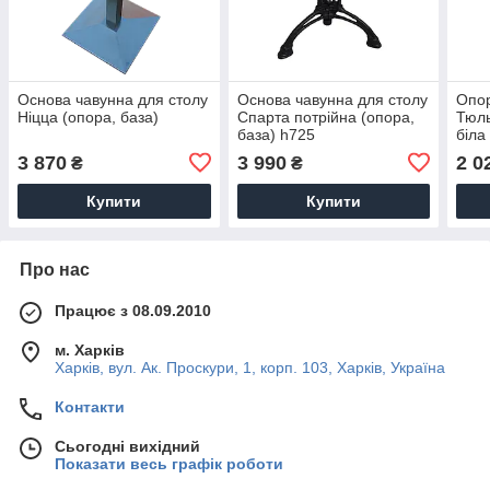
Основа чавунна для столу
Основа чавунна для столу
Опор
Ніцца (опора, база)
Спарта потрійна (опора,
Тюль
база) h725
біла
3 870
3 990
2 0
₴
₴
Купити
Купити
Про нас
Працює з 08.09.2010
м. Харків
Харків, вул. Ак. Проскури, 1, корп. 103, Харків, Україна
Контакти
Сьогодні вихідний
Показати весь графік роботи