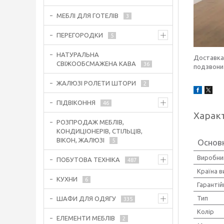
МЕБЛІ ДЛЯ ГОТЕЛІВ
3
ПЕРЕГОРОДКИ
5
НАТУРАЛЬНА
Доставка 
СВІЖООБСМАЖЕНА КАВА
36
подзвонит
ЖАЛЮЗІ РОЛЕТИ ШТОРИ
2
ПІДВІКОННЯ
46
Харак
РОЗПРОДАЖ МЕБЛІВ,
КОНДИЦІОНЕРІВ, СТІЛЬЦІВ,
ВІКОН, ЖАЛЮЗІ
Основ
5
Виробни
ПОБУТОВА ТЕХНІКА
487
Країна 
КУХНИ
6
Гарантій
Тип
ШАФИ ДЛЯ ОДЯГУ
335
Колір
ЕЛЕМЕНТИ МЕБЛІВ
2