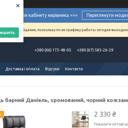
×
ермеблі для кабінету керівника >>>
Переглянути моде
аказы и сообщения, поскольку по ее графику работы сегодня выходно
решить
+380 (66) 173-48-05
+380 (67) 585-26-29
Доставка і оплата
Відгуки
Контакти
ць барний Даніель, хромований, чорний кожзам
2 330 ₴
а
Показати оптові ці