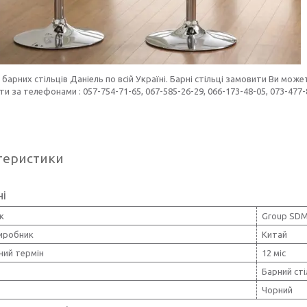
барних стільців Даніель по всій Україні. Барні стільці замовити Ви мо
и за телефонами : 057-754-71-65, 067-585-26-29, 066-173-48-05, 073-477-
теристики
ні
к
Group SD
виробник
Китай
ний термін
12 міс
Барний ст
Чорний