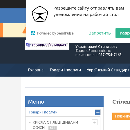
Разрешите сайту отправлять вам
уведомления на рабочий стол
Суп
Сейчас компания не может быстро обрабатывать з
Запретить
Раз
Powered by SendPulse
Український Стандарт:
Європейська якість:
mkus.com.ua 057-754-7165
Головна
Товари і послуги
Український Стандарт
Стіле
Товари і послуги
Новинк
КРІСЛА СТІЛЬЦІ ДИВАНИ
ОФІСНІ
674