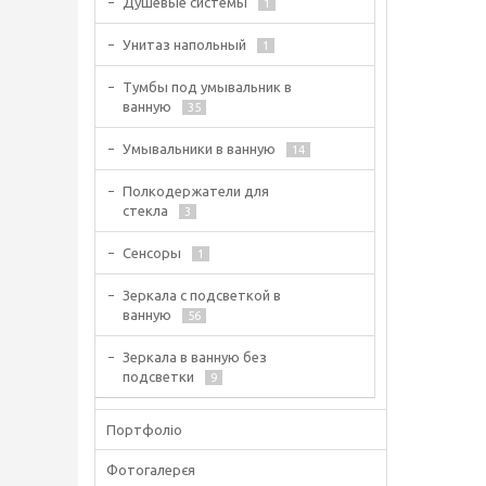
Душевые системы
1
Унитаз напольный
1
Тумбы под умывальник в
ванную
35
Умывальники в ванную
14
Полкодержатели для
стекла
3
Сенсоры
1
Зеркала с подсветкой в
ванную
56
Зеркала в ванную без
подсветки
9
Портфоліо
Фотогалерєя