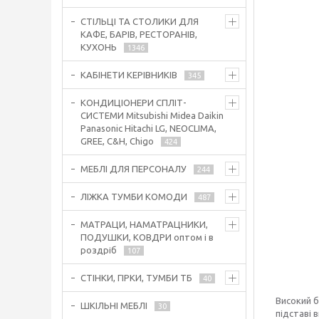
СТІЛЬЦІ ТА СТОЛИКИ ДЛЯ
КАФЕ, БАРІВ, РЕСТОРАНІВ,
КУХОНЬ
1346
КАБІНЕТИ КЕРІВНИКІВ
345
КОНДИЦІОНЕРИ СПЛІТ-
СИСТЕМИ Mitsubishi Midea Daikin
Panasonic Hitachi LG, NEOCLIMA,
GREE, C&H, Chigo
424
МЕБЛІ ДЛЯ ПЕРСОНАЛУ
244
ЛІЖКА ТУМБИ КОМОДИ
487
МАТРАЦИ, НАМАТРАЦНИКИ,
ПОДУШКИ, КОВДРИ оптом і в
роздріб
107
СТІНКИ, ГІРКИ, ТУМБИ ТБ
40
Високий б
ШКІЛЬНІ МЕБЛІ
30
підставі 