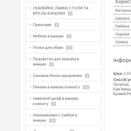
Корис
СКАМЕЙКИ, ЛАВКИ, СТОЛИ ТА
Матеріа
КРІСЛА-КАЧАЛКИ
6
Ширина
Прихожие
8
Глибина
Сидіння
Мебель в ванную
3
Спинка
Полки для обуви
12
Інформ
Подсветка для зеркала в
ванную
9
Ціна:
2 33
Силовые блоки управления
2
Спосіб у
Луганськ,
Пеналы в ванную комнату
13
Кам'янець
Кривий Рі
Навесной шкаф в ванную
комнату
5
Умывальники с тумбой в
ванную
39