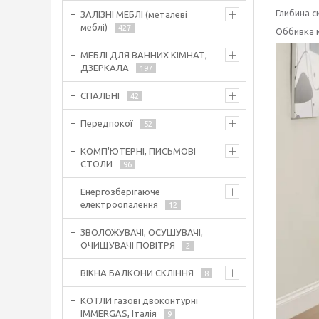
Глибина си
ЗАЛІЗНІ МЕБЛІ (металеві
меблі)
427
Оббивка к
МЕБЛІ ДЛЯ ВАННИХ КІМНАТ,
ДЗЕРКАЛА
197
СПАЛЬНІ
42
Передпокої
52
КОМП'ЮТЕРНІ, ПИСЬМОВІ
СТОЛИ
96
Енергозберігаюче
електроопалення
12
ЗВОЛОЖУВАЧІ, ОСУШУВАЧІ,
ОЧИЩУВАЧІ ПОВІТРЯ
2
ВІКНА БАЛКОНИ СКЛІННЯ
8
КОТЛИ газові двоконтурні
IMMERGAS, Італія
9