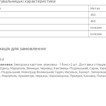
тувальницькі характеристики
л
Метал
450
450
кожзам
кожзам
ація для замовлення
0 ₴
паковки:
Заводська картонн. упаковка - 1 бокс=2 шт. Доставка стільців п
 Одесу, Маріуполь, Вінницю, Чернівці, Кам'янець-Подільський, Сарни, Хар
-Подільський, Новоград-Волинський, Гадяч, Ингульск, Бахмут, Запоріжжя,
г, Маріуполь, Кременчук, Черкаси, Чорноморськ, Прилуки, Каховку, Попасну