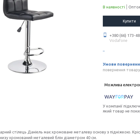
В наявності
Оптом
Купити
+380 (66) 173-48
Vodafone
повернення товару
У компанії підключ
який товар не пок
арний стілець Даніель має хромоване металеву основу з підніжкою. Кріс
внизу хромований металевий блін діаметром 40 см.