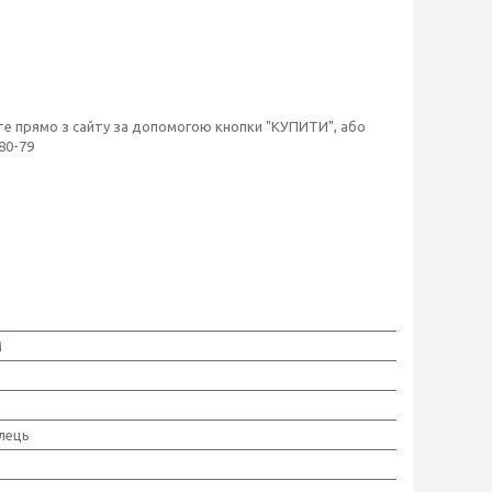
жете прямо з сайту за допомогою кнопки "КУПИТИ", або
80-79
M
ілець