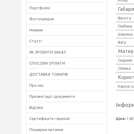
Портфоліо
Габари
Висота
Фотогалерєя
Глибина
Новини
Ширина
Статті
Вага
Матер
ЯК ЗРОБИТИ ЗАКАЗ
Сидіння
СПОСОБИ ОПЛАТИ
Спинка
ДОСТАВКА ТОВАРІВ
Корис
Про нас
Каркас к
Презентації і документи
Інформ
Відгуки
Ціна:
1 82
Сертифікати і ліцензії
Поширені питання