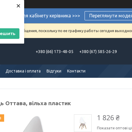
×
ермеблі для кабінету керівника >>>
Переглянути моде
аказы и сообщения, поскольку по ее графику работы сегодня выходно
решить
+380 (66) 173-48-05
+380 (67) 585-26-29
Доставка і оплата
Відгуки
Контакти
ь Оттава, вільха пластик
1 826 ₴
а
Показати оптові ці