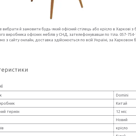
 вибрати й замовити будь-який офісний стілець або крісло в Харкові з б
го виробника офісних меблів у СНД, зателефонувавши по тіла. 057-754-7
мо з сайту онлайн, доставка здійснюється по всій Україні, за Харковом 
теристики
ні
к
Domini
виробник
Китай
ний термін
12 міс
Новий
ів
крісло
Білий