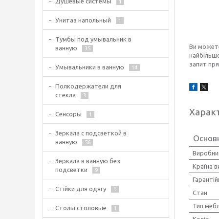
Душевые системы
1
Унитаз напольный
1
Тумбы под умывальник в
Ви можете
ванную
35
найбільшо
запит пря
Умывальники в ванную
14
Полкодержатели для
стекла
3
Харак
Сенсоры
1
Зеркала с подсветкой в
Основ
ванную
56
Виробни
Зеркала в ванную без
Країна 
подсветки
9
Гарантій
Стійки для одягу
1
Стан
Тип мебл
Столы столовые
1
Колір