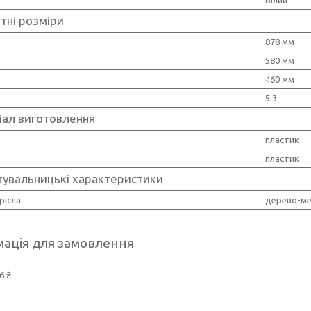
тні розміри
878 мм
580 мм
460 мм
5.3
іал виготовлення
пластик
пластик
тувальницькі характеристики
рісла
дерево-м
ація для замовлення
6 ₴