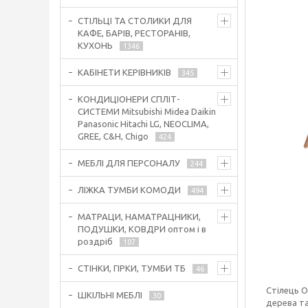
СТІЛЬЦІ ТА СТОЛИКИ ДЛЯ
КАФЕ, БАРІВ, РЕСТОРАНІВ,
КУХОНЬ
1346
КАБІНЕТИ КЕРІВНИКІВ
345
КОНДИЦІОНЕРИ СПЛІТ-
СИСТЕМИ Mitsubishi Midea Daikin
Panasonic Hitachi LG, NEOCLIMA,
GREE, C&H, Chigo
424
МЕБЛІ ДЛЯ ПЕРСОНАЛУ
244
ЛІЖКА ТУМБИ КОМОДИ
494
МАТРАЦИ, НАМАТРАЦНИКИ,
ПОДУШКИ, КОВДРИ оптом і в
роздріб
107
СТІНКИ, ГІРКИ, ТУМБИ ТБ
46
Стілець О
ШКІЛЬНІ МЕБЛІ
30
дерева та