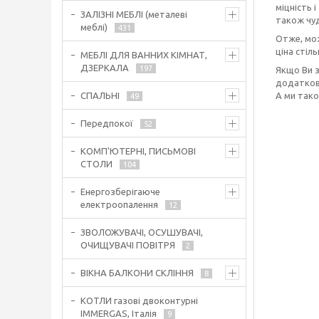
міцність 
ЗАЛІЗНІ МЕБЛІ (металеві
також чуд
меблі)
431
Отже, мож
ціна стіл
МЕБЛІ ДЛЯ ВАННИХ КІМНАТ,
ДЗЕРКАЛА
197
Якщо Ви з
додаткове
А ми тако
СПАЛЬНІ
49
Передпокої
52
КОМП'ЮТЕРНІ, ПИСЬМОВІ
СТОЛИ
104
Енергозберігаюче
електроопалення
12
ЗВОЛОЖУВАЧІ, ОСУШУВАЧІ,
ОЧИЩУВАЧІ ПОВІТРЯ
2
ВІКНА БАЛКОНИ СКЛІННЯ
8
КОТЛИ газові двоконтурні
IMMERGAS, Італія
9