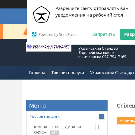
Разрешите сайту отправлять вам
уведомления на рабочий стол
Суп
Сейчас компания не может быстро обрабатывать з
Запретить
Раз
Powered by SendPulse
Український Стандарт:
Європейська якість:
mkus.com.ua 057-754-7165
Головна
Товари і послуги
Український Стандарт
Стілец
Товари і послуги
Новинк
КРІСЛА СТІЛЬЦІ ДИВАНИ
ОФІСНІ
674