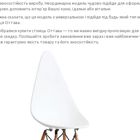
і зносостійкість виробу. Неординарна модель чудово підійде для оформл
ово доповнить інтер'єр Вашої кухні, їдальні або вітальні.
на сказати, що ця модель є універсальною і підійде під будь-який тип 
ьця Оттава.
ібралися купити стілець Оттава — то ми маємо вигідну пропозицію для
 скидку. Поспішайте зробити замовлення вже зараз і вже найближчим ч
ж гарантуємо якість товару та його зносостійкість.