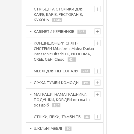
СТІЛЬЦІ ТА СТОЛИКИ ДЛЯ
КАФЕ, БАРІВ, РЕСТОРАНІВ,
КУХОНЬ
1346
КАБІНЕТИ КЕРІВНИКІВ
345
КОНДИЦІОНЕРИ СПЛІТ-
СИСТЕМИ Mitsubishi Midea Daikin
Panasonic Hitachi LG, NEOCLIMA,
GREE, C&H, Chigo
424
МЕБЛІ ДЛЯ ПЕРСОНАЛУ
244
ЛІЖКА ТУМБИ КОМОДИ
494
МАТРАЦИ, НАМАТРАЦНИКИ,
ПОДУШКИ, КОВДРИ оптом і в
роздріб
107
СТІНКИ, ГІРКИ, ТУМБИ ТБ
46
ШКІЛЬНІ МЕБЛІ
30