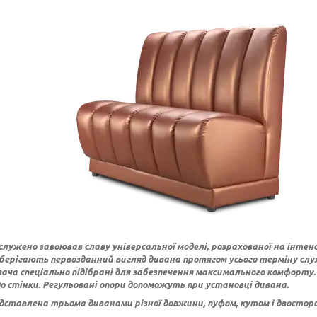
служено завоював славу універсальної моделі, розрахованої на інтен
 зберігають первозданний вигляд дивана протягом усього терміну слу
ача спеціально підібрані для забезпечення максимального комфорту.
до стінки. Регульовані опори допоможуть при установці дивана.
едставлена трьома диванами різної довжини, пуфом, кутом і двостор