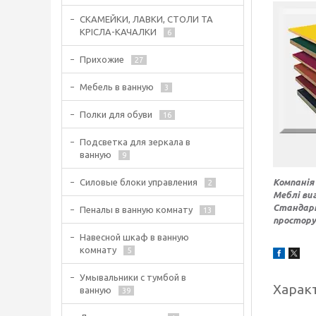
СКАМЕЙКИ, ЛАВКИ, СТОЛИ ТА
КРІСЛА-КАЧАЛКИ
6
Прихожие
27
Мебель в ванную
3
Полки для обуви
16
Подсветка для зеркала в
ванную
9
Компанія
Силовые блоки управления
2
Меблі ви
Стандарт
Пеналы в ванную комнату
13
простору
Навесной шкаф в ванную
комнату
5
Умывальники с тумбой в
Харак
ванную
39