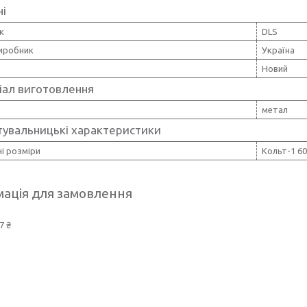
ні
к
DLS
виробник
Україна
Новий
іал виготовлення
метал
тувальницькі характеристики
і розміри
Кольт-1 6
ація для замовлення
7 ₴