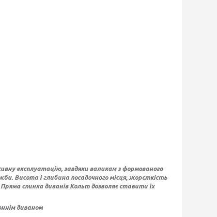
сивну експлуатацію, завдяки валикам з формованого
жби. Висота і глибина посадочного місця, жорсткість
 Пряма спинка диванів Кольт дозволяє ставити їх
оннім диваном