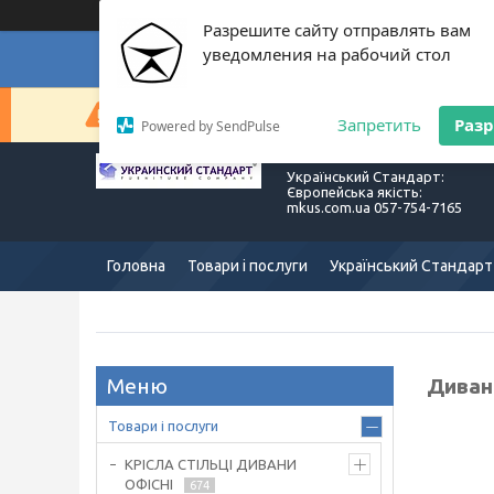
Разрешите сайту отправлять вам
уведомления на рабочий стол
Суп
Сейчас компания не может быстро обрабатывать з
Запретить
Раз
Powered by SendPulse
Український Стандарт:
Європейська якість:
mkus.com.ua 057-754-7165
Головна
Товари і послуги
Український Стандарт
Диван
Товари і послуги
КРІСЛА СТІЛЬЦІ ДИВАНИ
ОФІСНІ
674