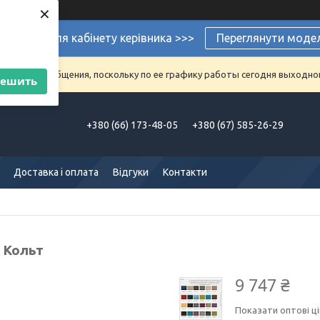
×
ермеблі для кабінету керівника >>>
Переглянути моде
аказы и сообщения, поскольку по ее графику работы сегодня выходно
решить
+380 (66) 173-48-05
+380 (67) 585-26-29
Доставка і оплата
Відгуки
Контакти
 Кольт
9 747 ₴
Показати оптові ці