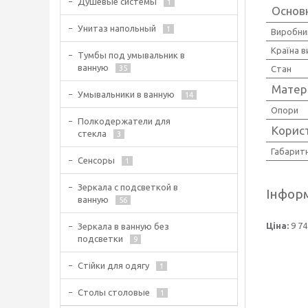
Душевые системы
1
Основ
Унитаз напольный
1
Виробни
Країна 
Тумбы под умывальник в
ванную
Стан
35
Матер
Умывальники в ванную
14
Опори
Полкодержатели для
Корис
стекла
3
Габаритн
Сенсоры
1
Зеркала с подсветкой в
Інформ
ванную
56
Ціна:
9 74
Зеркала в ванную без
подсветки
9
Стійки для одягу
1
Столы столовые
1