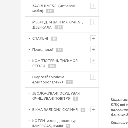
ЗАЛІЗНІ МЕБЛІ (металеві
меблі)
431
МЕБЛІ ДЛЯ ВАННИХ КІМНАТ,
ДЗЕРКАЛА
197
СПАЛЬНІ
49
Передпокої
52
КОМП'ЮТЕРНІ, ПИСЬМОВІ
СТОЛИ
104
Енергозберігаюче
електроопалення
12
ЗВОЛОЖУВАЧІ, ОСУШУВАЧІ,
ОЧИЩУВАЧІ ПОВІТРЯ
2
Кольт за
ППУ, які
ВІКНА БАЛКОНИ СКЛІННЯ
наповнюв
8
близько 
КОТЛИ газові двоконтурні
Серія пр
IMMERGAS, Італія
9