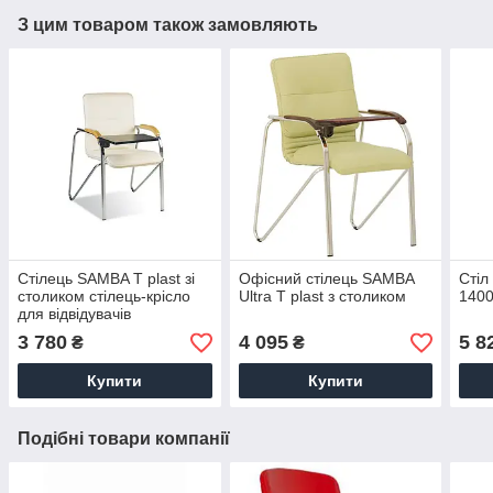
З цим товаром також замовляють
Стілець SAMBA T plast зі
Офісний стілець SAMBA
Стіл
столиком стілець-крісло
Ultra T plast з столиком
1400
для відвідувачів
3 780
4 095
5 8
₴
₴
Купити
Купити
Подібні товари компанії