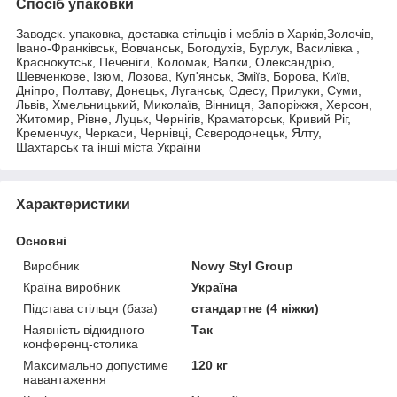
Спосіб упаковки
Заводск. упаковка, доставка стільців і меблів в Харків,Золочів,
Івано-Франківськ, Вовчанськ, Богодухів, Бурлук, Василівка ,
Краснокутськ, Печеніги, Коломак, Валки, Олександрію,
Шевченкове, Ізюм, Лозова, Куп'янськ, Зміїв, Борова, Київ,
Дніпро, Полтаву, Донецьк, Луганськ, Одесу, Прилуки, Суми,
Львів, Хмельницький, Миколаїв, Вінниця, Запоріжжя, Херсон,
Житомир, Рівне, Луцьк, Чернігів, Краматорськ, Кривий Ріг,
Кременчук, Черкаси, Чернівці, Сєверодонецьк, Ялту,
Шахтарськ та інші міста України
Характеристики
Основні
Виробник
Nowy Styl Group
Країна виробник
Україна
Підстава стільця (база)
стандартне (4 ніжки)
Наявність відкидного
Так
конференц-столика
Максимально допустиме
120 кг
навантаження