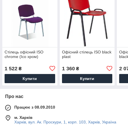
Стілець офісний ISO
Офісний стілець ISO black
Офіс
chrome (Ісо хром)
plast
blac
1 522
1 360
2 0
₴
₴
Купити
Купити
Про нас
Працює з 08.09.2010
м. Харків
Харків, вул. Ак. Проскури, 1, корп. 103, Харків, Україна