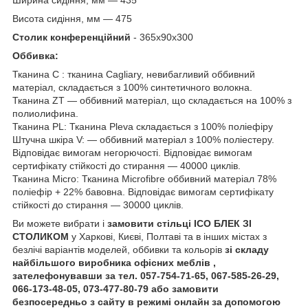
Висота сидіння, мм — 475
Столик конференційний
- 365х90х300
Оббивка:
Тканина C : тканина Сagliary, невибагливий оббивний
матеріал, складається з 100% синтетичного волокна.
Тканина ZT — оббивний матеріал, що складається на 100% з
полиолифина.
Тканина PL: Тканина Pleva складається з 100% поліефіру
Штучна шкіра V: — оббивний матеріал з 100% поліестеру.
Відповідає вимогам негорючості. Відповідає вимогам
сертифікату стійкості до стирання — 40000 циклів.
Тканина Micro: Тканина Microfibre оббивний матеріал 78%
поліефір + 22% бавовна. Відповідає вимогам сертифікату
стійкості до стирання — 30000 циклів.
Ви можете вибрати і
замовити стільці ІСО БЛЕК ЗІ
СТОЛИКОМ
у Харкові, Києві, Полтаві та в інших містах з
безлічі варіантів моделей, оббивки та кольорів
зі складу
найбільшого виробника офісних меблів ,
зателефонувавши за тел. 057-754-71-65, 067-585-26-29,
066-173-48-05, 073-477-80-79 або замовити
безпосередньо з сайту в режимі онлайн за допомогою