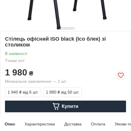
Стілець офісний ISO black (Ісо блек) зі
столиком
В наявності
Тільки опт
1 980
₴
Мінімальне замовлення — 2 шт.
1 940 ₴
від 6 шт.
1 880 ₴
від 50 шт.
Купити
Опис
Характеристики
Доставка
Оплата
Умови п