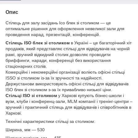
Опис
Стілець для залу засідань Ісо блек зі столиком ― це
оптимальне рішення для оформлення невеликої зали для
проведення нарад, презентацій, конференцій.
Стілець ISO блек зі столиком
в Україні – це багаторічний хіт
продажів, який представляє стільці для відвідувачів на чорній
рамі, зручний відкидний столик дозволяє проводити
бриффинги, наради, конференції без використання
стаціонарних столів.
Комерційні і некомерційні організації воліють офісні стільці
ISSO зі столиком із-за їх зручності та надійності.
Держустанови використовують офісні стільці для відвідувачів
ISO блек зі столиком з-за їх привабливо низької ціни.
Стільці ISO зі столиком
у Харкові купують бізнес-школи і
вузи, клуби і конференц-зали, MLM компанії і тренінг-центри –
зручний і практичний стілець для відвідувачів і співробітників в
Харкові.
Технічні характеристики стільці за столиком:
Ширина, мм — 530
Ширина сидіння, мм — 435