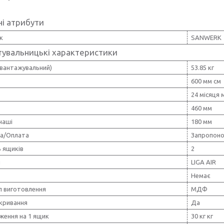
і атрибути
к
SANWERK
тувальницькі характеристики
двантажувальний)
53.85 кг
600 мм см
24 місяця м
460 мм
чаші
180 мм
а/Оплата
Запропоно
ь ящиків
2
я
LIGA AIR
Немає
л виготовлення
МДФ
акривання
Да
ження на 1 ящик
30 кг кг