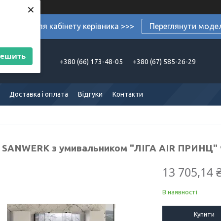
×
ермеблі для кабінету керівника >>>
Переглянути моде
решить
+380 (66) 173-48-05
+380 (67) 585-26-29
Доставка і оплата
Відгуки
Контакти
 SANWERK з умивальником "ЛІГА AIR ПРИНЦ" 9
13 705,14 
В наявності
Купити