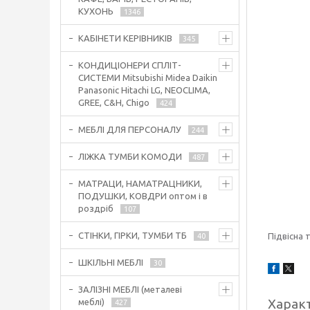
КУХОНЬ
1346
КАБІНЕТИ КЕРІВНИКІВ
345
КОНДИЦІОНЕРИ СПЛІТ-
СИСТЕМИ Mitsubishi Midea Daikin
Panasonic Hitachi LG, NEOCLIMA,
GREE, C&H, Chigo
424
МЕБЛІ ДЛЯ ПЕРСОНАЛУ
244
ЛІЖКА ТУМБИ КОМОДИ
487
МАТРАЦИ, НАМАТРАЦНИКИ,
ПОДУШКИ, КОВДРИ оптом і в
роздріб
107
СТІНКИ, ГІРКИ, ТУМБИ ТБ
Підвісна 
40
ШКІЛЬНІ МЕБЛІ
30
ЗАЛІЗНІ МЕБЛІ (металеві
Харак
меблі)
427