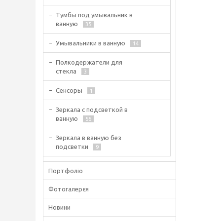
Тумбы под умывальник в
ванную
35
Умывальники в ванную
14
Полкодержатели для
стекла
3
Сенсоры
1
Зеркала с подсветкой в
ванную
56
Зеркала в ванную без
подсветки
9
Портфоліо
Фотогалерєя
Новини