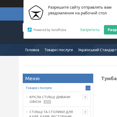
Разрешите сайту отправлять вам
уведомления на рабочий стол
Суп
Український Стандарт:
Запретить
Раз
Powered by SendPulse
Європейська якість:
mkus.com.ua 057-754-7165
Головна
Товари і послуги
Український Стандарт
Тумба
Товари і послуги
КРІСЛА СТІЛЬЦІ ДИВАНИ
ОФІСНІ
674
СТІЛЬЦІ ТА СТОЛИКИ ДЛЯ
КАФЕ, БАРІВ, РЕСТОРАНІВ,