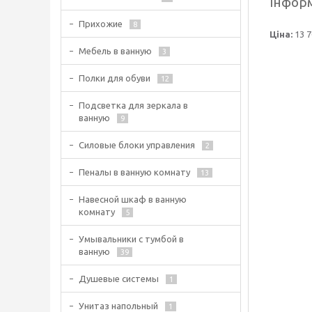
Інформ
Прихожие
8
Ціна:
13 7
Мебель в ванную
3
Полки для обуви
12
Подсветка для зеркала в
ванную
9
Силовые блоки управления
2
Пеналы в ванную комнату
13
Навесной шкаф в ванную
комнату
5
Умывальники с тумбой в
ванную
39
Душевые системы
1
Унитаз напольный
1