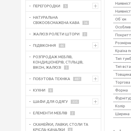
Наявніст
ПЕРЕГОРОДКИ
5
Наявніс
НАТУРАЛЬНА
Об`єм
СВІЖООБСМАЖЕНА КАВА
36
Особлив
ЖАЛЮЗІ РОЛЕТИ ШТОРИ
2
Покрит
Розмірн
ПІДВІКОННЯ
46
Країна 
РОЗПРОДАЖ МЕБЛІВ,
Тип тум
КОНДИЦІОНЕРІВ, СТІЛЬЦІВ,
Тип вст
ВІКОН, ЖАЛЮЗІ
5
Товщина
ПОБУТОВА ТЕХНІКА
487
Торгова
Форма
КУХНИ
6
Фурніту
ШАФИ ДЛЯ ОДЯГУ
335
Колір
ЕЛЕМЕНТИ МЕБЛІВ
2
Ширина
СКАМЕЙКИ, ЛАВКИ, СТОЛИ ТА
КРІСЛА-КАЧАЛКИ
6