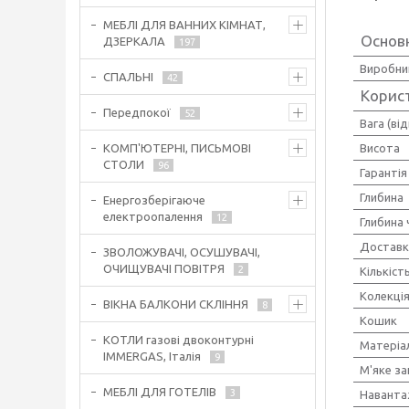
МЕБЛІ ДЛЯ ВАННИХ КІМНАТ,
Основн
ДЗЕРКАЛА
197
Виробни
СПАЛЬНІ
42
Корис
Передпокої
52
Вага (ві
Висота
КОМП'ЮТЕРНІ, ПИСЬМОВІ
СТОЛИ
96
Гарантія
Глибина
Енергозберігаюче
електроопалення
12
Глибина 
Доставк
ЗВОЛОЖУВАЧІ, ОСУШУВАЧІ,
ОЧИЩУВАЧІ ПОВІТРЯ
2
Кількіст
Колекці
ВІКНА БАЛКОНИ СКЛІННЯ
8
Кошик
КОТЛИ газові двоконтурні
Матеріа
IMMERGAS, Італія
9
М'яке з
МЕБЛІ ДЛЯ ГОТЕЛІВ
3
Наванта