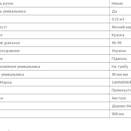
ь ручок
Немає
ть умивальника
Да
0.33 м3
ості
Якісний ке
тя
Краска
ий діапазон
90-99
походження
Україна
би
Підвісна
ановлення умивальника
На тумбу
 умивальника
90 мм мм
 Марка
SANWERK
Прямокут
ра
Австрія
Дерево Ме
900 мм