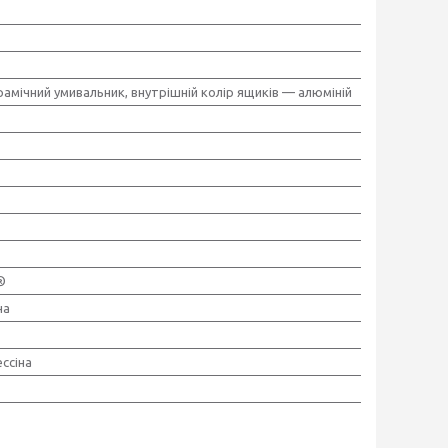
рамічний умивальник, внутрішній колір ящиків — алюміній
®
на
ссіна