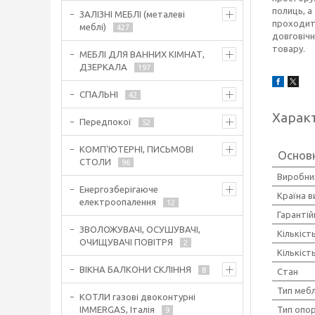
полиць, а
ЗАЛІЗНІ МЕБЛІ (металеві
проходить
меблі)
427
довговічн
товару.
МЕБЛІ ДЛЯ ВАННИХ КІМНАТ,
ДЗЕРКАЛА
197
СПАЛЬНІ
42
Харак
Передпокої
52
КОМП'ЮТЕРНІ, ПИСЬМОВІ
Основ
СТОЛИ
96
Виробни
Енергозберігаюче
Країна 
електроопалення
12
Гарантій
ЗВОЛОЖУВАЧІ, ОСУШУВАЧІ,
Кількіст
ОЧИЩУВАЧІ ПОВІТРЯ
2
Кількіст
ВІКНА БАЛКОНИ СКЛІННЯ
8
Стан
Тип мебл
КОТЛИ газові двоконтурні
Тип опо
IMMERGAS, Італія
9