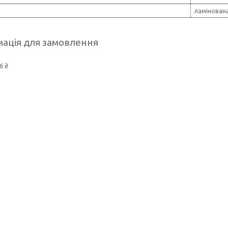
ламінован
ація для замовлення
6 ₴