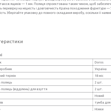
 також ящиків — 1 мм. Полиця спроектована таким чином, щоб забезпечит
 перевірку на міцність і довговічність Країна походження фурнітури — У
ість Зберігайте упаковку до повного складання виробу, оскільки її ная
теристики
ні
к
Doros
виробник
Україна
ний термін
18 міс
ь полиць
2 шт.
ь полиць (відділень) для взуття
2 шт.
Новий
ів
тумба для
р
Ніжки