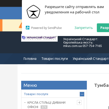
Разрешите сайту отправлять вам
уведомления на рабочий стол
Суп
Сейчас компания не может быстро обрабатывать з
Запретить
Раз
Powered by SendPulse
Український Стандарт:
Європейська якість:
mkus.com.ua 057-754-7165
Головна
Товари і послуги
Український Стандарт
Тумба
Товари і послуги
КРІСЛА СТІЛЬЦІ ДИВАНИ
ОФІСНІ
674