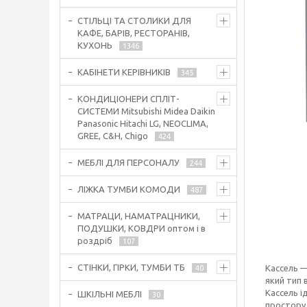
СТІЛЬЦІ ТА СТОЛИКИ ДЛЯ
КАФЕ, БАРІВ, РЕСТОРАНІВ,
КУХОНЬ
1346
КАБІНЕТИ КЕРІВНИКІВ
345
КОНДИЦІОНЕРИ СПЛІТ-
СИСТЕМИ Mitsubishi Midea Daikin
Panasonic Hitachi LG, NEOCLIMA,
GREE, C&H, Chigo
424
МЕБЛІ ДЛЯ ПЕРСОНАЛУ
244
ЛІЖКА ТУМБИ КОМОДИ
487
МАТРАЦИ, НАМАТРАЦНИКИ,
ПОДУШКИ, КОВДРИ оптом і в
роздріб
107
СТІНКИ, ГІРКИ, ТУМБИ ТБ
Кассель —
40
який тип 
Кассель і
ШКІЛЬНІ МЕБЛІ
30
простору.