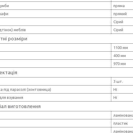
умби
пряма
шафи
прямий
Сірий
ідтінок) меблів
Сірий
тні розміри
1100 мм
400 мм
970 мм
ектація
3 шт.
а під парасолі (зонтовница)
Ні
для взування
Ні
іал виготовлення
ламінован
пластик
ламінован