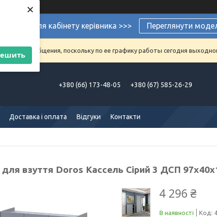
×
ермеблі для кабінету керівника >>>
Переглянути моде
аказы и сообщения, поскольку по ее графику работы сегодня выходно
решить
+380 (66) 173-48-05
+380 (67) 585-26-29
Доставка і оплата
Відгуки
Контакти
 для взуття Doros Кассель Сірий 3 ДСП 97х40х
4 296 ₴
В наявності
Код: