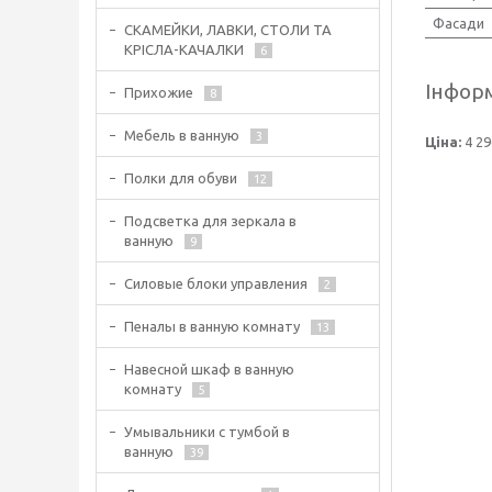
Фасади
СКАМЕЙКИ, ЛАВКИ, СТОЛИ ТА
КРІСЛА-КАЧАЛКИ
6
Інформ
Прихожие
8
Мебель в ванную
3
Ціна:
4 29
Полки для обуви
12
Подсветка для зеркала в
ванную
9
Силовые блоки управления
2
Пеналы в ванную комнату
13
Навесной шкаф в ванную
комнату
5
Умывальники с тумбой в
ванную
39