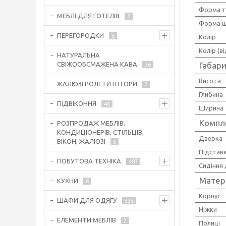
Форма т
МЕБЛІ ДЛЯ ГОТЕЛІВ
3
Форма 
ПЕРЕГОРОДКИ
5
Колір
Колір (в
НАТУРАЛЬНА
Габари
СВІЖООБСМАЖЕНА КАВА
36
Висота
ЖАЛЮЗІ РОЛЕТИ ШТОРИ
2
Глибина
ПІДВІКОННЯ
46
Ширина
Компл
РОЗПРОДАЖ МЕБЛІВ,
КОНДИЦІОНЕРІВ, СТІЛЬЦІВ,
Дверка
ВІКОН, ЖАЛЮЗІ
5
Підставк
ПОБУТОВА ТЕХНІКА
487
Сидіння 
Матер
КУХНИ
6
Корпус
ШАФИ ДЛЯ ОДЯГУ
335
Ніжки
ЕЛЕМЕНТИ МЕБЛІВ
2
Полиці