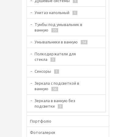
Душевые системы
1
Унитаз напольный
1
Тумбы под умывальник в
ванную
35
Умывальники в ванную
14
Полкодержатели для
стекла
3
Сенсоры
1
Зеркала с подсветкой в
ванную
56
Зеркала в ванную без
подсветки
9
Портфоліо
Фотогалерєя