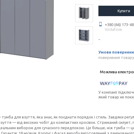
Купити
+380 (66) 173-48
Vodafone
повернення товару
У компанії підключ
який товар не пок
 тумба для взуття, яка знає, як поєднати порядок і стиль. Завдяки рег
взуття — від високих чобіт до компактних кросівок. Стриманий силует,
деальним вибором для сучасного передпокою. Це більше, ніж тумба — це
 Гарантія: 18 місяців. Корпус і фасад виробу виготовлений з ламінован