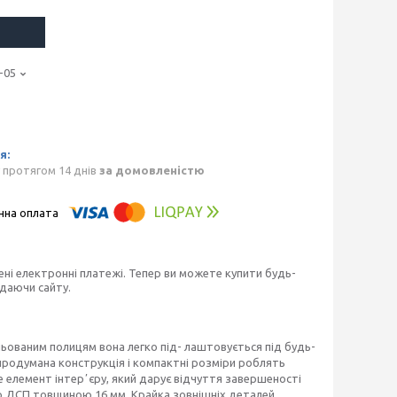
-05
 протягом 14 днів
за домовленістю
ені електронні платежі. Тепер ви можете купити будь-
идаючи сайту.
ульованим полицям вона легко під- лаштовується під будь-
 продумана конструкція і компактні розміри роблять
 елемент інтерʼєру, який дарує відчуття завершеності
ого ДСП товщиною 16 мм. Крайка зовнішніх деталей,