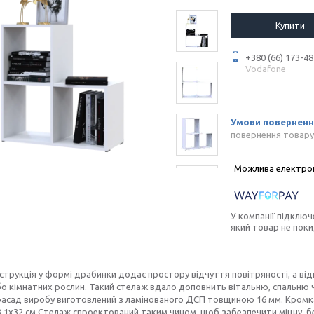
Купити
+380 (66) 173-48
Vodafone
повернення товару
У компанії підключ
який товар не пок
струкція у формі драбинки додає простору відчуття повітряності, а відк
о кімнатних рослин. Такий стелаж вдало доповнить вітальню, спальню 
фасад виробу виготовлений з ламінованого ДСП товщиною 16 мм. Кромка 
33,1х32 см Стелаж спроектований таким чином, щоб забезпечити міцну, б