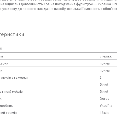
 на міцність і довговічність Країна походження фурнітури — Украина. Вс
е упаковку до повного складання виробу, оскільки її наявність є обов'
теристики
ні
ів
стелаж
жерки
пряма
би
пряма
ь ярусів етажерки
2
Білий
ідтінок) меблів
Білий
к
Doros
виробник
Україна
ний термін
18 міс