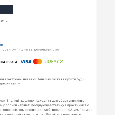
-05
 протягом 14 днів
за домовленістю
ені електронні платежі. Тепер ви можете купити будь-
идаючи сайту.
риті полиці ідеально підходять для зберігання книг,
чи робочий кабінет, поєднуючи естетику з практичністю.
зовнішніх, внутрішніх деталей, полиць — 0.5 мм. Розміри
езпечну і стійку конструкцію. Фурнітура проходить