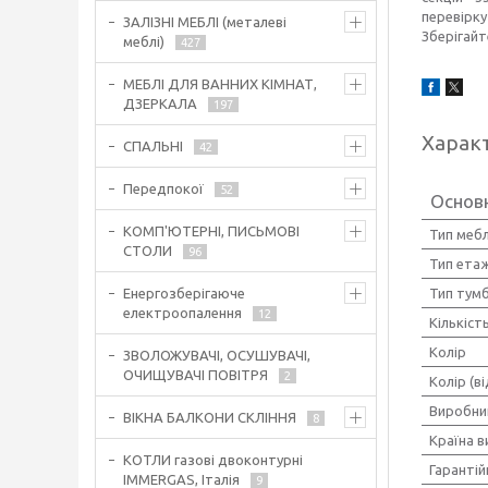
перевірку
ЗАЛІЗНІ МЕБЛІ (металеві
Зберігайт
меблі)
427
МЕБЛІ ДЛЯ ВАННИХ КІМНАТ,
ДЗЕРКАЛА
197
Харак
СПАЛЬНІ
42
Передпокої
52
Основ
КОМП'ЮТЕРНІ, ПИСЬМОВІ
Тип мебл
СТОЛИ
96
Тип ета
Тип тум
Енергозберігаюче
електроопалення
12
Кількіст
Колір
ЗВОЛОЖУВАЧІ, ОСУШУВАЧІ,
ОЧИЩУВАЧІ ПОВІТРЯ
2
Колір (в
Виробни
ВІКНА БАЛКОНИ СКЛІННЯ
8
Країна 
КОТЛИ газові двоконтурні
Гарантій
IMMERGAS, Італія
9