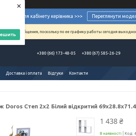
×
ермеблі для кабінету керівника >>>
Переглянути моде
аказы и сообщения, поскольку по ее графику работы сегодня выходно
решить
+380 (66) 173-48-05
+380 (67) 585-26-29
Доставка і оплата
Відгуки
Контакти
 Doros Степ 2х2 Білий відкритий 69х28.8х71.4
1 438 ₴
В наявності
Код: