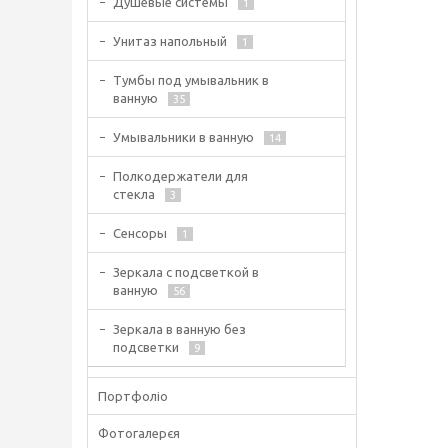
Душевые системы
1
Унитаз напольный
1
Тумбы под умывальник в
ванную
35
Умывальники в ванную
14
Полкодержатели для
стекла
3
Сенсоры
1
Зеркала с подсветкой в
ванную
56
Зеркала в ванную без
подсветки
9
Портфоліо
Фотогалерєя