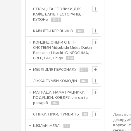
СТІЛЬЦІ ТА СТОЛИКИ ДЛЯ
КАФЕ, БАРІВ, РЕСТОРАНІВ,
КУХОНЬ
1346
КАБІНЕТИ КЕРІВНИКІВ
345
КОНДИЦІОНЕРИ СПЛІТ-
СИСТЕМИ Mitsubishi Midea Daikin
Panasonic Hitachi LG, NEOCLIMA,
GREE, C&H, Chigo
424
МЕБЛІ ДЛЯ ПЕРСОНАЛУ
244
ЛІЖКА ТУМБИ КОМОДИ
487
МАТРАЦИ, НАМАТРАЦНИКИ,
ПОДУШКИ, КОВДРИ оптом і в
роздріб
107
СТІНКИ, ГІРКИ, ТУМБИ ТБ
Легка кон
40
декору аб
Корпус і 
ШКІЛЬНІ МЕБЛІ
30
секцій - 