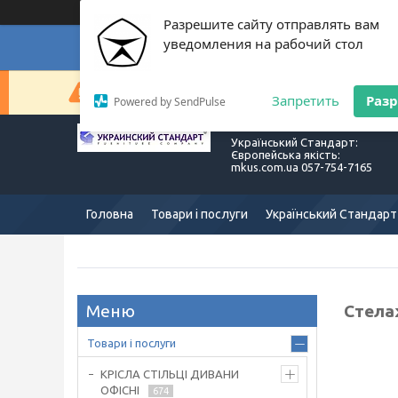
Разрешите сайту отправлять вам
уведомления на рабочий стол
Суп
Сейчас компания не может быстро обрабатывать з
Запретить
Раз
Powered by SendPulse
Український Стандарт:
Європейська якість:
mkus.com.ua 057-754-7165
Головна
Товари і послуги
Український Стандарт
Стелаж
Товари і послуги
КРІСЛА СТІЛЬЦІ ДИВАНИ
ОФІСНІ
674