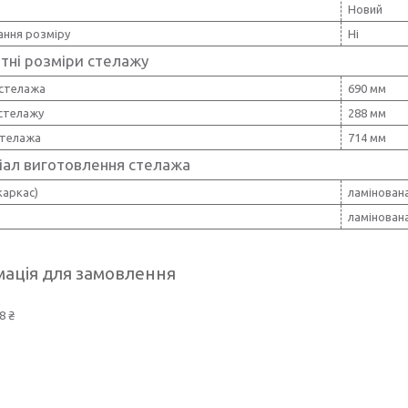
Новий
ання розміру
Ні
тні розміри стелажу
стелажа
690 мм
 стелажу
288 мм
стелажа
714 мм
іал виготовлення стелажа
каркас)
ламінован
ламінован
ація для замовлення
8 ₴