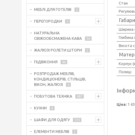
Стан
МЕБЛІ ДЛЯ ГОТЕЛІВ
3
Регулюв
Габари
ПЕРЕГОРОДКИ
5
Ширина 
НАТУРАЛЬНА
Глибина
СВІЖООБСМАЖЕНА КАВА
36
Висота 
ЖАЛЮЗІ РОЛЕТИ ШТОРИ
2
Матер
ПІДВІКОННЯ
46
Корпус (
Полиці
РОЗПРОДАЖ МЕБЛІВ,
КОНДИЦІОНЕРІВ, СТІЛЬЦІВ,
ВІКОН, ЖАЛЮЗІ
5
Інформ
ПОБУТОВА ТЕХНІКА
487
Ціна:
1 43
КУХНИ
6
ШАФИ ДЛЯ ОДЯГУ
335
ЕЛЕМЕНТИ МЕБЛІВ
2