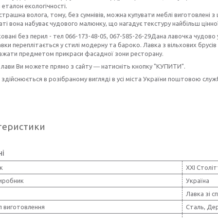
 еталон екологічності.
 страшна волога, тому, без сумнівів, можна купувати меблі виготовлені з 
аті вона набуває чудового малюнку, що нагадує текстуру найбільш цінно
Дана лавочка чудово у
вки переплітається у стилі модерну та бароко. Лавка з вільхових брусі
ажати предметом прикраси фасадної зони ресторану.
 лави Ви можете прямо з сайту ― натисніть кнопку "КУПИТИ".
здійснюється в розібраному вигляді в усі міста України поштовою слу
теристики
ні
к
XXI Століт
виробник
Україна
Лавка зі 
л виготовлення
Сталь, Де