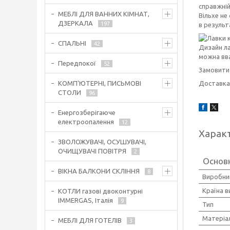
справжній
МЕБЛІ ДЛЯ ВАННИХ КІМНАТ,
Вільхе не
ДЗЕРКАЛА
197
в результ
СПАЛЬНІ
42
Дизайн ла
можна вв
Передпокої
52
Замовити
Доставка 
КОМП'ЮТЕРНІ, ПИСЬМОВІ
СТОЛИ
96
Енергозберігаюче
електроопалення
12
Харак
ЗВОЛОЖУВАЧІ, ОСУШУВАЧІ,
ОЧИЩУВАЧІ ПОВІТРЯ
2
Основ
ВІКНА БАЛКОНИ СКЛІННЯ
8
Виробни
Країна 
КОТЛИ газові двоконтурні
IMMERGAS, Італія
9
Тип
Матеріа
МЕБЛІ ДЛЯ ГОТЕЛІВ
3