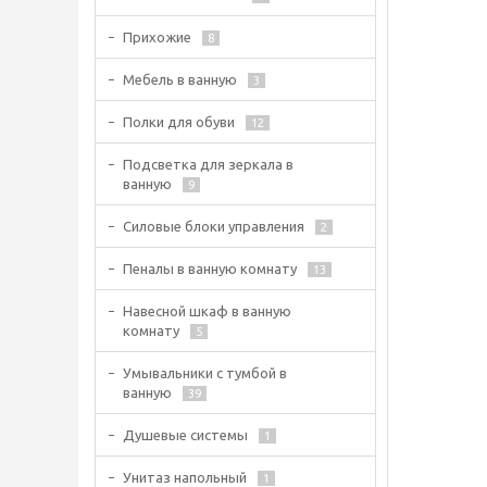
Прихожие
8
Мебель в ванную
3
Полки для обуви
12
Подсветка для зеркала в
ванную
9
Силовые блоки управления
2
Пеналы в ванную комнату
13
Навесной шкаф в ванную
комнату
5
Умывальники с тумбой в
ванную
39
Душевые системы
1
Унитаз напольный
1