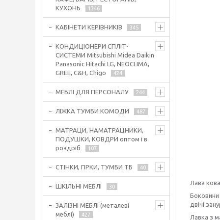
КУХОНЬ
1346
КАБІНЕТИ КЕРІВНИКІВ
345
КОНДИЦІОНЕРИ СПЛІТ-
СИСТЕМИ Mitsubishi Midea Daikin
Panasonic Hitachi LG, NEOCLIMA,
GREE, C&H, Chigo
424
МЕБЛІ ДЛЯ ПЕРСОНАЛУ
244
ЛІЖКА ТУМБИ КОМОДИ
487
МАТРАЦИ, НАМАТРАЦНИКИ,
ПОДУШКИ, КОВДРИ оптом і в
роздріб
107
СТІНКИ, ГІРКИ, ТУМБИ ТБ
40
Лава кова
ШКІЛЬНІ МЕБЛІ
30
Боковини 
двічі зан
ЗАЛІЗНІ МЕБЛІ (металеві
меблі)
427
Лавка з м