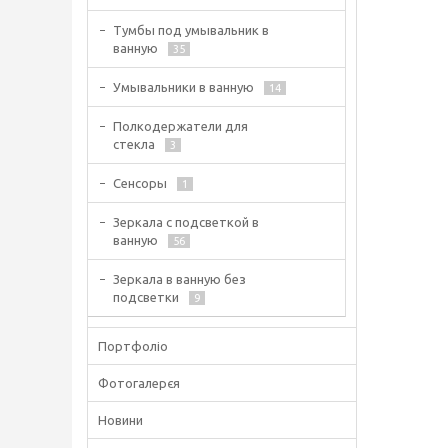
Тумбы под умывальник в
ванную
35
Умывальники в ванную
14
Полкодержатели для
стекла
3
Сенсоры
1
Зеркала с подсветкой в
ванную
56
Зеркала в ванную без
подсветки
9
Портфоліо
Фотогалерєя
Новини