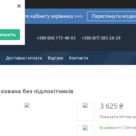
×
ермеблі для кабінету керівника >>>
Переглянути моде
решить
+380 (66) 173-48-05
+380 (67) 585-26-29
Доставка і оплата
Відгуки
Контакти
кована без підлокітників
3 625 ₴
Показати оптові ці
В наявності
Оптом