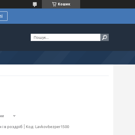
Кошик
лі
ни
 і в роздріб
Код:
Lavkovbezper1500