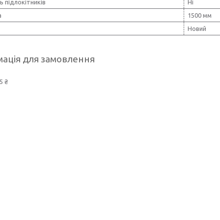
ь підлокітників
Ні
а
1500 мм
Новий
ація для замовлення
5 ₴