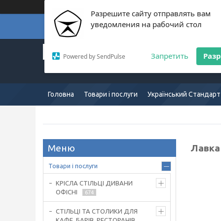
Разрешите сайту отправлять вам
уведомления на рабочий стол
Суп
Український Стандарт:
Запретить
Раз
Powered by SendPulse
Європейська якість:
mkus.com.ua 057-754-7165
Головна
Товари і послуги
Український Стандарт
Лавка 
Товари і послуги
КРІСЛА СТІЛЬЦІ ДИВАНИ
ОФІСНІ
674
СТІЛЬЦІ ТА СТОЛИКИ ДЛЯ
КАФЕ, БАРІВ, РЕСТОРАНІВ,