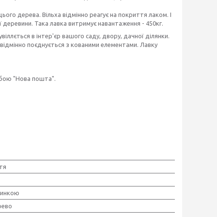
цього дерева. Вільха відмінно реагує на покриття лаком. І
ї деревини. Така лавка витримує навантаження - 450кг.
віллється в інтер'єр вашого саду, двору, дачної ділянки.
в відмінно поєднується з кованими елементами. Лавку
жбою "Нова пошта".
тя
спинкою
рево