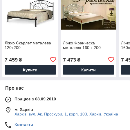
Ліжко Скарлет металева
Ліжко Франческа
Ліжк
120х200
металева 160 х 200
160
7 459
7 473
7 4
₴
₴
Купити
Купити
Про нас
Працює з 08.09.2010
м. Харків
Харків, вул. Ак. Проскури, 1, корп. 103, Харків, Україна
Контакти