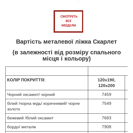
Вартість металевої ліжка Скарлет
(в залежності від розміру спального
місця і кольору)
КОЛІР ПОКРИТТЯ:
120х190,
120х200
Чорний оксамит/ чорний
7459
білий /чорна мідь/ коричневий/ чорне
7549
золото
бежевий /білий оксамит
7683
бордо/ металік
7908