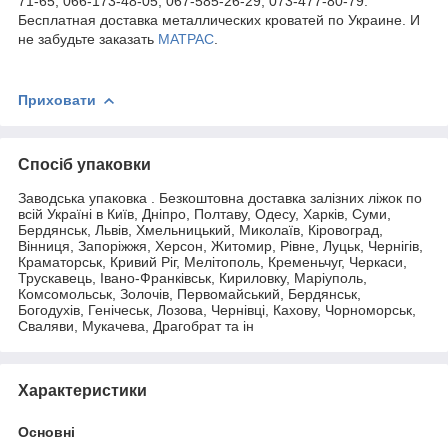
71-65, 066-173-48-05, 067-585-26-29, 073-477-80-79.
Бесплатная доставка металлических кроватей по Украине. И
не забудьте заказать
МАТРАС
.
Приховати
Спосіб упаковки
Заводська упаковка . Безкоштовна доставка залізних ліжок по
всій Україні в Київ, Дніпро, Полтаву, Одесу, Харків, Суми,
Бердянськ, Львів, Хмельницький, Миколаїв, Кіровоград,
Вінниця, Запоріжжя, Херсон, Житомир, Рівне, Луцьк, Чернігів,
Краматорськ, Кривий Ріг, Мелітополь, Кременьчуг, Черкаси,
Трускавець, Івано-Франківськ, Кириловку, Маріуполь,
Комсомольськ, Золочів, Первомайський, Бердянськ,
Богодухів, Генічеськ, Лозова, Чернівці, Кахову, Чорноморськ,
Сваляви, Мукачева, Драгобрат та ін
Характеристики
Основні