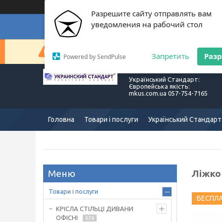
Разрешите сайту отправлять вам
уведомления на рабочий стол
Суп
Сейчас компания не может быстро обрабатывать з
Запретить
Раз
Powered by SendPulse
Український Стандарт:
Європейська якість:
mkus.com.ua 057-754-7165
Головна
Товари і послуги
Український Стандарт
Ліжко
Товари і послуги
БЕСПЛ
КРІСЛА СТІЛЬЦІ ДИВАНИ
ОФІСНІ
674