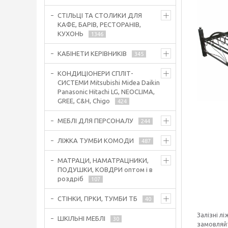
СТІЛЬЦІ ТА СТОЛИКИ ДЛЯ
КАФЕ, БАРІВ, РЕСТОРАНІВ,
КУХОНЬ
1346
КАБІНЕТИ КЕРІВНИКІВ
345
КОНДИЦІОНЕРИ СПЛІТ-
СИСТЕМИ Mitsubishi Midea Daikin
Panasonic Hitachi LG, NEOCLIMA,
GREE, C&H, Chigo
424
МЕБЛІ ДЛЯ ПЕРСОНАЛУ
244
ЛІЖКА ТУМБИ КОМОДИ
487
МАТРАЦИ, НАМАТРАЦНИКИ,
ПОДУШКИ, КОВДРИ оптом і в
роздріб
107
СТІНКИ, ГІРКИ, ТУМБИ ТБ
40
Залізні л
ШКІЛЬНІ МЕБЛІ
30
замовляй