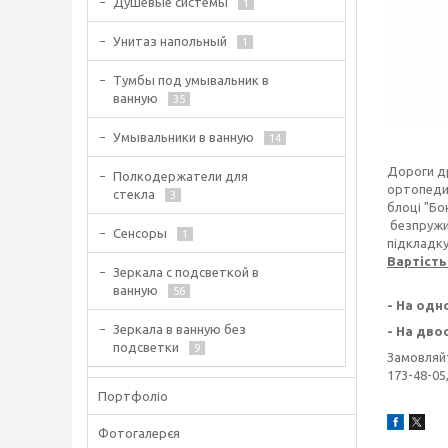
Душевые системы
1
Унитаз напольный
1
Тумбы под умывальник в
ванную
35
Умывальники в ванную
14
Дороги др
Полкодержатели для
ортопедич
стекла
3
блоці "Бо
безпружин
Сенсоры
1
підкладку
Вартіст
Зеркала с подсветкой в
ванную
56
- На одн
Зеркала в ванную без
- На дво
подсветки
9
Замовляйт
173-48-05
Портфоліо
Фотогалерєя