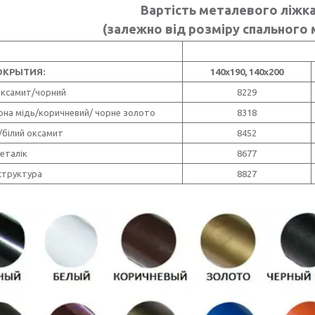
Вартість металевого ліжк
(залежно від розміру спального 
ОКРЫТИЯ:
140х190, 140х200
оксамит/чорний
8229
рна мідь/коричневий/ чорне золото
8318
/білий оксамит
8452
еталік
8677
структура
8827