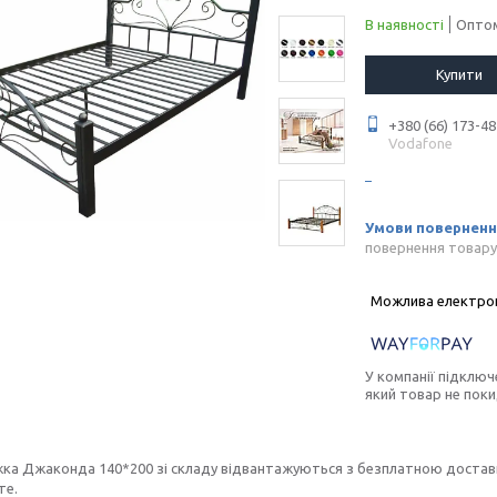
В наявності
Оптом
Купити
+380 (66) 173-48
Vodafone
повернення товару
У компанії підключ
який товар не пок
іжка Джаконда 140*200 зі складу відвантажуються з безплатною доставкою
те.