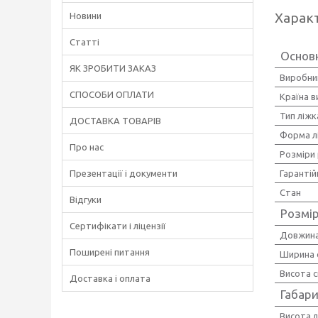
Харак
Новини
Статті
Основ
ЯК ЗРОБИТИ ЗАКАЗ
Виробни
СПОСОБИ ОПЛАТИ
Країна 
Тип ліжк
ДОСТАВКА ТОВАРІВ
Форма л
Про нас
Розміри
Презентації і документи
Гарантій
Стан
Відгуки
Розмір
Сертифікати і ліцензії
Довжина
Поширені питання
Ширина 
Висота с
Доставка і оплата
Габари
Висота л