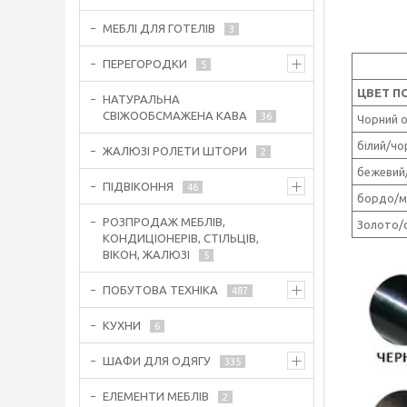
МЕБЛІ ДЛЯ ГОТЕЛІВ
3
ПЕРЕГОРОДКИ
5
ЦВЕТ П
НАТУРАЛЬНА
СВІЖООБСМАЖЕНА КАВА
36
Чорний 
білий/чо
ЖАЛЮЗІ РОЛЕТИ ШТОРИ
2
бежевий
ПІДВІКОННЯ
46
бордо/м
РОЗПРОДАЖ МЕБЛІВ,
Золото/
КОНДИЦІОНЕРІВ, СТІЛЬЦІВ,
ВІКОН, ЖАЛЮЗІ
5
ПОБУТОВА ТЕХНІКА
487
КУХНИ
6
ШАФИ ДЛЯ ОДЯГУ
335
ЕЛЕМЕНТИ МЕБЛІВ
2