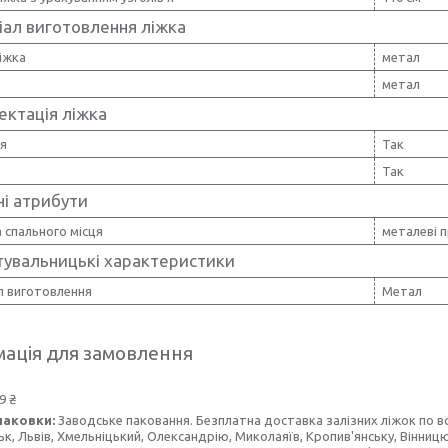
іал виготовлення ліжка
іжка
метал
метал
ектація ліжка
'я
Так
Так
і атрибути
 спального місця
металеві п
тувальницькі характеристики
л виготовлення
Метал
ація для замовлення
9 ₴
паковки:
Заводське паковання. Безплатна доставка залізних ліжок по всій
к, Львів, Хмельніцький, Олександрію, Миколаяїв, Кропив'янську, Вінницю,