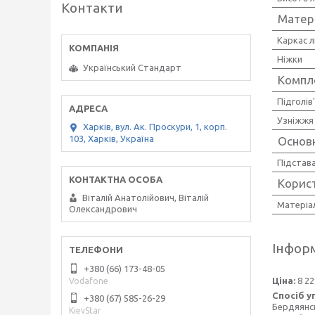
Контакти
Матер
Каркас л
Ніжки
Український Стандарт
Компл
Підголів
Узніжжя
Харків, вул. Ак. Проскури, 1, корп.
103, Харків, Україна
Основн
Підстава
Корис
Віталій Анатолійович, Віталій
Матеріа
Олександрович
Інформ
+380 (66) 173-48-05
Ціна:
8 22
Vodafone
Спосіб у
+380 (67) 585-26-29
Бердяянсь
KievStar