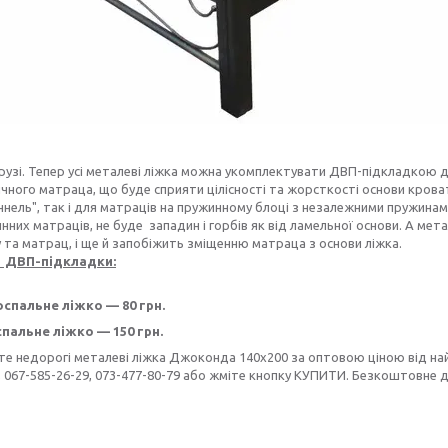
узі. Тепер усі металеві ліжка можна укомплектувати ДВП-підкладкою д
ного матраца, що буде сприяти цілісності та жорсткості основи кроват
ннель", так і для матраців на пружинному блоці з незалежними пружинами
них матраців, не буде западин і горбів як від ламельної основи. А ме
 та матрац, і ще й запобіжить зміщенню матраца з основи ліжка.
ь ДВП-підкладки:
оспальне ліжко — 80 грн.
спальне ліжко — 150 грн.
е недорогі металеві ліжка Джоконда 140х200 за оптовою ціною від найк
, 067-585-26-29, 073-477-80-79 або жміте кнопку КУПИТИ. Безкоштовне д