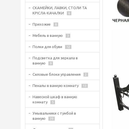
СКАМЕЙКИ, ЛАВКИ, СТОЛИ ТА
КРІСЛА-КАЧАЛКИ
6
Прихожие
8
Мебель в ванную
3
Полки для обуви
12
Подсветка для зеркала в
ванную
9
Силовые блоки управления
2
Пеналы в ванную комнату
13
Навесной шкаф в ванную
комнату
5
Умывальники с тумбой в
ванную
39