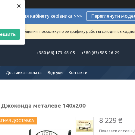
×
ермеблі для кабінету керівника >>>
Переглянути моде
аказы и сообщения, поскольку по ее графику работы сегодня выходно
решить
+380 (66) 173-48-05
+380 (67) 585-26-29
Доставка і оплата
Відгуки
Контакти
 Джоконда металеве 140х200
8 229 ₴
АТНАЯ ДОСТАВКА
Показати оптові ці