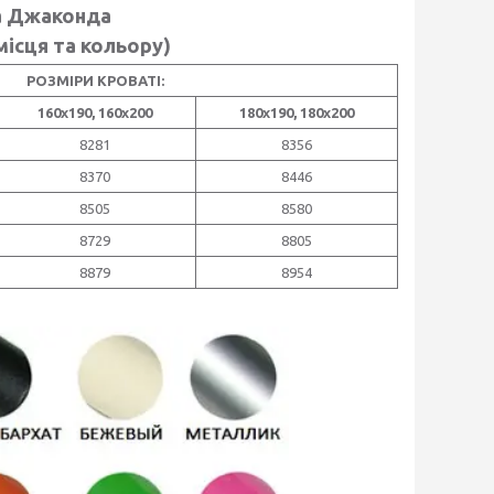
а Джаконда
місця та кольору)
РОЗМІРИ КРОВАТІ:
160х190, 160х200
180х190, 180х200
8281
8356
8370
8446
8505
8580
8729
8805
8879
8954