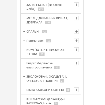
ЗАЛІЗНІ МЕБЛІ (металеві
меблі)
427
МЕБЛІ ДЛЯ ВАННИХ КІМНАТ,
ДЗЕРКАЛА
197
СПАЛЬНІ
42
Передпокої
52
КОМП'ЮТЕРНІ, ПИСЬМОВІ
СТОЛИ
96
Енергозберігаюче
електроопалення
12
ЗВОЛОЖУВАЧІ, ОСУШУВАЧІ,
ОЧИЩУВАЧІ ПОВІТРЯ
2
ВІКНА БАЛКОНИ СКЛІННЯ
8
КОТЛИ газові двоконтурні
IMMERGAS, Італія
9