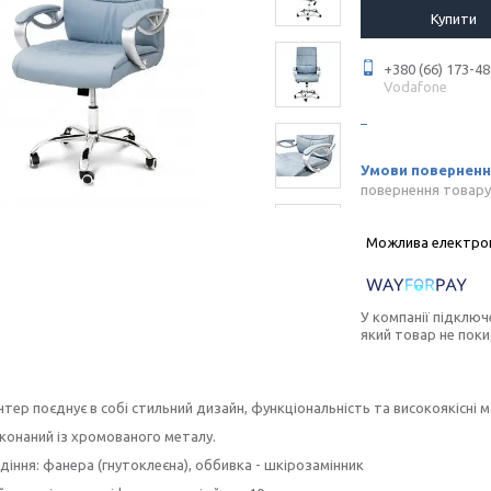
Купити
+380 (66) 173-48
Vodafone
повернення товару
У компанії підключ
який товар не пок
нтер поєднує в собі стильний дизайн, функціональність та високоякісні 
конаний із хромованого металу.
діння: фанера (гнутоклеєна), оббивка - шкірозамінник