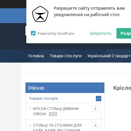
Разрешите сайту отправлять вам
уведомления на рабочий стол
Суп
Український Стандарт:
Запретить
Раз
Powered by SendPulse
Європейська якість:
mkus.com.ua 057-754-7165
Головна
Товари і послуги
Український Стандарт
Крісл
Товари і послуги
КРІСЛА СТІЛЬЦІ ДИВАНИ
ОФІСНІ
674
СТІЛЬЦІ ТА СТОЛИКИ ДЛЯ
КАФЕ, БАРІВ, РЕСТОРАНІВ,