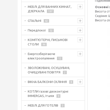
Підйомний
МЕБЛІ ДЛЯ ВАННИХ КІМНАТ,
Основні 
ДЗЕРКАЛА
Висота ст
197
Сидіння: Ш
Висота сп
СПАЛЬНІ
42
Передпокої
52
КОМП'ЮТЕРНІ, ПИСЬМОВІ
СТОЛИ
96
Енергозберігаюче
електроопалення
12
ЗВОЛОЖУВАЧІ, ОСУШУВАЧІ,
ОЧИЩУВАЧІ ПОВІТРЯ
2
ВІКНА БАЛКОНИ СКЛІННЯ
8
КОТЛИ газові двоконтурні
IMMERGAS, Італія
9
МЕБЛІ ДЛЯ ГОТЕЛІВ
3