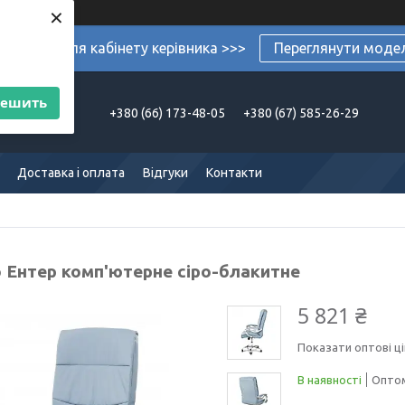
×
ермеблі для кабінету керівника >>>
Переглянути моде
решить
+380 (66) 173-48-05
+380 (67) 585-26-29
Доставка і оплата
Відгуки
Контакти
о Ентер комп'ютерне сіро-блакитне
5 821 ₴
Показати оптові ці
В наявності
Оптом