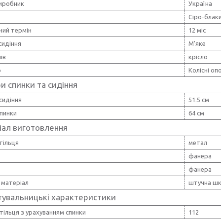
виробник
Україна
Сіро-блак
ний термін
12 міс
сидіння
М'яке
ів
крісло
р
Колісні оп
и спинки та сидіння
сидіння
51.5 см
спинки
64 см
іал виготовлення
тільця
метал
фанера
фанера
 матеріал
штучна шк
тувальницькі характеристики
тільця з урахуванням спинки
112