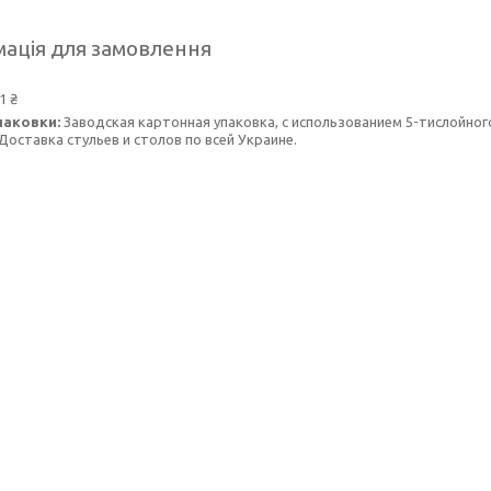
ація для замовлення
1 ₴
паковки:
Заводская картонная упаковка, с использованием 5-тислойн
Доставка стульев и столов по всей Украине.