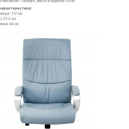
 механізм - газліфт, висота підйому 10 см
характеристики:
ільця: 112 см
: 51.5 см,
инки: 64 см