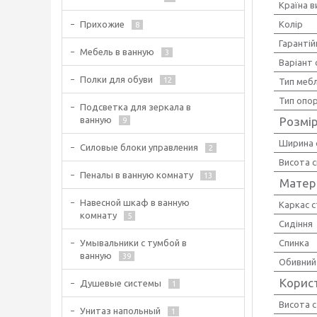
Країна 
Колір
Прихожие
8
Гарантій
Мебель в ванную
3
Варіант 
Полки для обуви
12
Тип мебл
Тип опо
Подсветка для зеркала в
Розмір
ванную
9
Ширина 
Силовые блоки управления
2
Висота 
Пеналы в ванную комнату
13
Матер
Навесной шкаф в ванную
Каркас с
комнату
5
Сидіння
Спинка
Умывальники с тумбой в
ванную
39
Обивний
Корис
Душевые системы
1
Висота с
Унитаз напольный
1