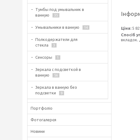
Тумбы под умывальник в
Інформ
ванную
35
Умывальники в ванную
14
Ціна:
5 82
Спосіб у
Полкодержатели для
вкладок. 
стекла
3
Сенсоры
1
Зеркала с подсветкой в
ванную
56
Зеркала в ванную без
подсветки
9
Портфоліо
Фотогалерєя
Новини