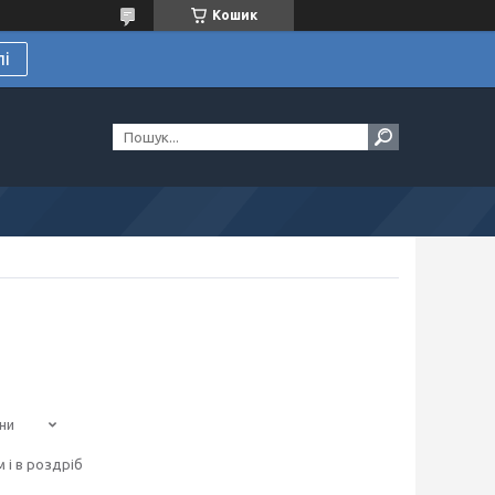
Кошик
лі
ни
 і в роздріб