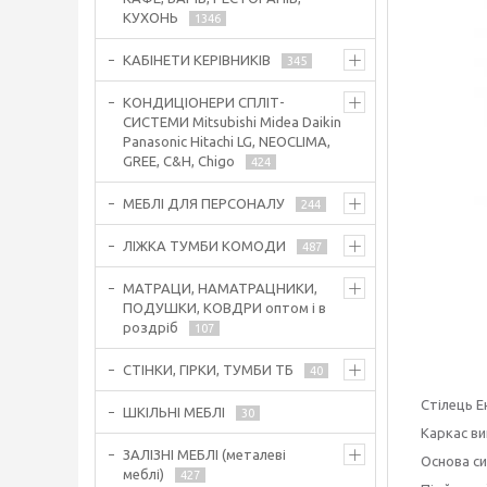
КУХОНЬ
1346
КАБІНЕТИ КЕРІВНИКІВ
345
КОНДИЦІОНЕРИ СПЛІТ-
СИСТЕМИ Mitsubishi Midea Daikin
Panasonic Hitachi LG, NEOCLIMA,
GREE, C&H, Chigo
424
МЕБЛІ ДЛЯ ПЕРСОНАЛУ
244
ЛІЖКА ТУМБИ КОМОДИ
487
МАТРАЦИ, НАМАТРАЦНИКИ,
ПОДУШКИ, КОВДРИ оптом і в
роздріб
107
СТІНКИ, ГІРКИ, ТУМБИ ТБ
40
Стілець Е
ШКІЛЬНІ МЕБЛІ
30
Каркас ви
ЗАЛІЗНІ МЕБЛІ (металеві
Основа си
меблі)
427