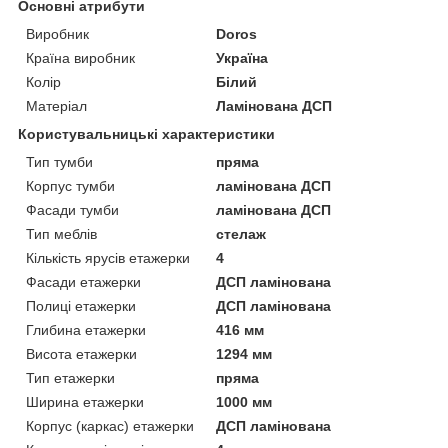
Основні атрибути
Виробник
Doros
Країна виробник
Україна
Колір
Білий
Матеріал
Ламінована ДСП
Користувальницькі характеристики
Тип тумби
пряма
Корпус тумби
ламінована ДСП
Фасади тумби
ламінована ДСП
Тип меблів
стелаж
Кількість ярусів етажерки
4
Фасади етажерки
ДСП ламінована
Полиці етажерки
ДСП ламінована
Глибина етажерки
416 мм
Висота етажерки
1294 мм
Тип етажерки
пряма
Ширина етажерки
1000 мм
Корпус (каркас) етажерки
ДСП ламінована