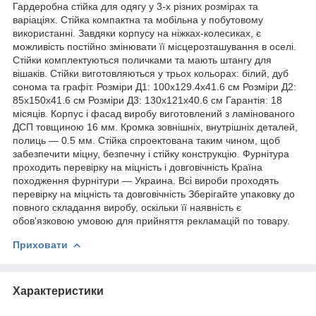
Гардеробна стійка для одягу у 3-х різних розмірах та
варіаціях. Стійка компактна та мобільна у побутовому
використанні. Завдяки корпусу на ніжках-колесиках, є
можливість постійно змінювати її місцерозташування в оселі.
Стійки комплектуються поличками та мають штангу для
вішаків. Стійки виготовляються у трьох кольорах: білий, дуб
сонома та графіт. Розміри Д1: 100х129.4х41.6 см Розміри Д2:
85х150х41.6 см Розміри Д3: 130х121х40.6 см Гарантія: 18
місяців. Корпус і фасад виробу виготовлений з ламінованого
ДСП товщиною 16 мм. Кромка зовнішніх, внутрішніх деталей,
полиць — 0.5 мм. Стійка спроектована таким чином, щоб
забезпечити міцну, безпечну і стійку конструкцію. Фурнітура
проходить перевірку на міцність і довговічність Країна
походження фурнітури — Украина. Всі вироби проходять
перевірку на міцність та довговічність Зберігайте упаковку до
повного складання виробу, оскільки її наявність є
обов'язковою умовою для прийняття рекламацій по товару.
Приховати
Характеристики