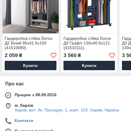
Гардеробна стійка Doros
Гардеробна стійка Doros
Гард
Д2 Білий 85х41.6х150
Д3 Графіт 130х40.6х121
Д3 Д
(41510080)
(41510111)
130х
2 059
3 560
3 5
₴
₴
Купити
Купити
Про нас
Працює з 08.09.2010
м. Харків
Харків, вул. Ак. Проскури, 1, корп. 103, Харків, Україна
Контакти