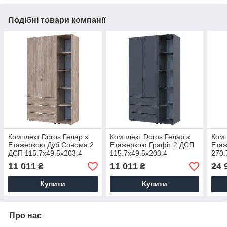
Подібні товари компанії
Комплект Doros Гелар з
Комплект Doros Гелар з
Комп
Етажеркою Дуб Сонома 2
Етажеркою Графіт 2 ДСП
Етаж
ДСП 115.7х49.5х203.4
115.7х49.5х203.4
270.
(42005041)
(42005054)
(420
11 011
11 011
24 
₴
₴
Купити
Купити
Про нас