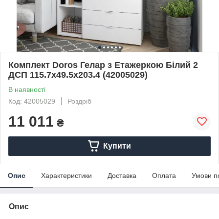
Комплект Doros Гелар з Етажеркою Білий 2
ДСП 115.7х49.5х203.4 (42005029)
В наявності
Код: 42005029
Роздріб
11 011
₴
Купити
Опис
Характеристики
Доставка
Оплата
Умови п
Опис