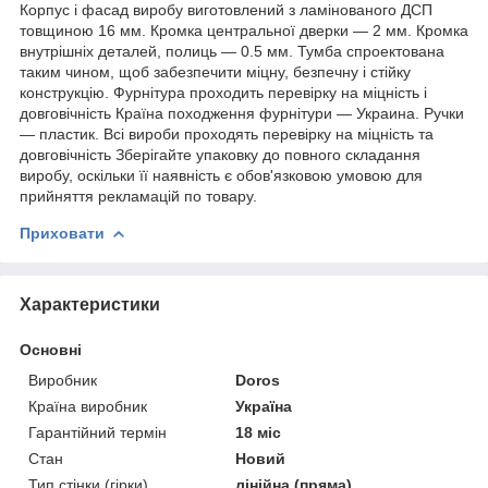
Корпус і фасад виробу виготовлений з ламінованого ДСП
товщиною 16 мм. Кромка центральної дверки — 2 мм. Кромка
внутрішніх деталей, полиць — 0.5 мм. Тумба спроектована
таким чином, щоб забезпечити міцну, безпечну і стійку
конструкцію. Фурнітура проходить перевірку на міцність і
довговічність Країна походження фурнітури — Украина. Ручки
— пластик. Всі вироби проходять перевірку на міцність та
довговічність Зберігайте упаковку до повного складання
виробу, оскільки її наявність є обов'язковою умовою для
прийняття рекламацій по товару.
Приховати
Характеристики
Основні
Виробник
Doros
Країна виробник
Україна
Гарантійний термін
18 міс
Стан
Новий
Тип стінки (гірки)
лінійна (пряма)