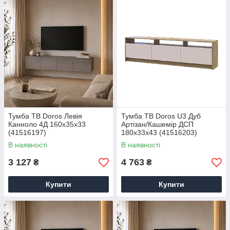
Тумба ТВ Doros Левія
Тумба ТВ Doros U3 Дуб
Канноло 4Д 160х35х33
Артізан/Кашемір ДСП
(41516197)
180х33х43 (41516203)
В наявності
В наявності
3 127
4 763
₴
₴
Купити
Купити