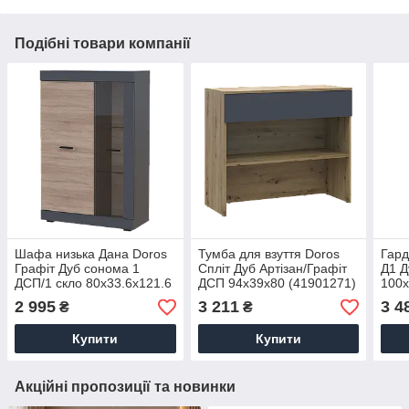
Подібні товари компанії
Шафа низька Дана Doros
Тумба для взуття Doros
Гард
Графіт Дуб сонома 1
Спліт Дуб Артізан/Графіт
Д1 Д
ДСП/1 скло 80х33.6х121.6
ДСП 94х39х80 (41901271)
100х
(41515988)
(415
2 995
3 211
3 4
₴
₴
Купити
Купити
Акційні пропозиції та новинки