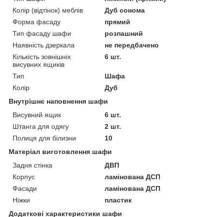
Колір (відтінок) меблів
Дуб сонома
Форма фасаду
прямий
Тип фасаду шафи
розпашний
Наявність дзеркала
не передбачено
Кількість зовнішніх
6 шт.
висувних ящиків
Тип
Шафа
Колір
Дуб
Внутрішнє наповнення шафи
Висувний ящик
6 шт.
Штанга для одягу
2 шт.
Полиця для білизни
10
Матеріал виготовлення шафи
Задня стінка
ДВП
Корпус
ламінована ДСП
Фасади
ламінована ДСП
Ніжки
пластик
Додаткові характеристики шафи