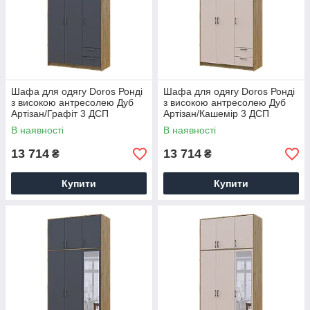
Шафа для одягу Doros Ронді
Шафа для одягу Doros Ронді
з високою антресолею Дуб
з високою антресолею Дуб
Артізан/Графіт 3 ДСП
Артізан/Кашемір 3 ДСП
121х52х260 (42005187)
121х52х260 (42005193)
В наявності
В наявності
13 714
13 714
₴
₴
Купити
Купити