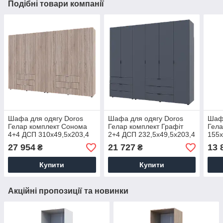
Подібні товари компанії
Шафа для одягу Doros
Шафа для одягу Doros
Шафа
Гелар комплект Cонома
Гелар комплект Графіт
Гела
4+4 ДСП 310х49,5х203,4
2+4 ДСП 232,5х49,5х203,4
155х
(42002129)
(42002133)
(803
27 954
21 727
13 
₴
₴
Купити
Купити
Акційні пропозиції та новинки