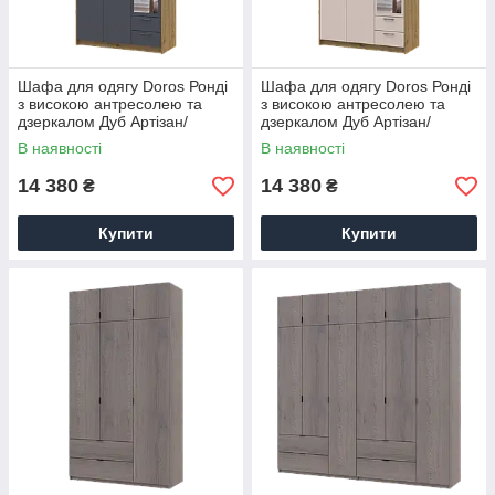
Шафа для одягу Doros Ронді
Шафа для одягу Doros Ронді
з високою антресолею та
з високою антресолею та
дзеркалом Дуб Артізан/
дзеркалом Дуб Артізан/
Графіт 3 ДСП 121х52х260
Кашемір 3 ДСП 121х52х260
В наявності
В наявності
(42005190)
(42005196)
14 380
14 380
₴
₴
Купити
Купити