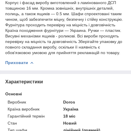
Корпус і фасад виробу виготовлений з ламінованого ДСП
товщиною 16 мм. Кромка зовнішніх, внутрішніх деталей,
полиць, а також ящиків — 0.5 мм. Шафи спроектовані таким
чином, щоб забезпечити міцну, безпечну і стійку конструкцію.
Фурнітура проходить перевірку на міцність і довговічність
Країна походження фурнітури — Украина. Ручки — пластик.
Висувні механізми ящиків - роликові. Всі вироби проходять
перевірку на міцність та довговічність Зберігайте упаковку до
повного складання виробу, оскільки її наявність є
обов'язковою умовою для прийняття рекламацій по товару.
Приховати
Характеристики
Основні
Виробник
Doros
Країна виробник
Україна
Гарантійний термін
18 міс
Стан
Новий
Тип шафи
лінійний (прямий)