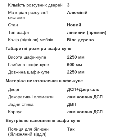
Кількість розсувних дверей
3
Матеріал розсувної
Алюміній
системи
Стан
Новий
Тип шафи
лінійний (прямий)
Колір (відтінок) меблів
Біле дерево
Габаритні розміри шафи-купе
Висота шафи-купе
2250 мм
Глибина шафи-купе
600 мм
Довжина шафи-купе
2250 мм
Матеріал виготовлення шафи-купе
Двері
ДСП+Дзеркало
Декоративні елементи
ламінована ДСП
Задня стінка
ДВП
Корпус
ламінована ДСП
Внутрішнє наповнення шафи-купе
Полиця для білизни
Так
(білизняний відділ)