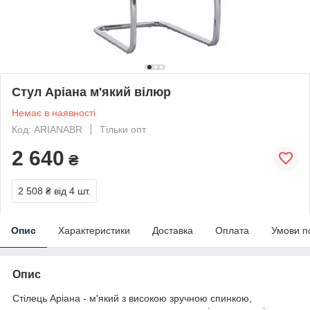
Стул Аріана м'який вілюр
Немає в наявності
Код: ARIANABR
Тільки опт
2 640
₴
2 508 ₴
від 4 шт.
Опис
Характеристики
Доставка
Оплата
Умови п
Опис
Стілець Аріана - м'який з високою зручною спинкою,