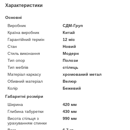
Характеристики
Основні
Виробник
СДМ-Груп
Країна виробник
Китай
Гарантійний термін
12 міс
Стан
Новий
Стиль виконання
Модерн
Тип опор
Полози
Тип меблів
стілець
Матеріал каркасу
хромований метал
Обивний матеріал
Велюр
Колір
Бежевий
Габаритні розміри
Ширина
420 мм
Глибина табуретки
430 мм
Висота стільця з
990 мм
урахуванням спинки
Вага
6.7 кг