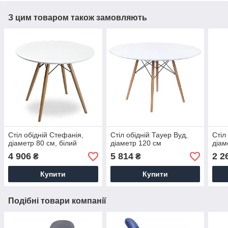
З цим товаром також замовляють
Стіл обідній Стефанія,
Стіл обідній Тауер Вуд,
Стіл
діаметр 80 см, білий
діаметр 120 см
діам
4 906
5 814
2 2
₴
₴
Купити
Купити
Подібні товари компанії