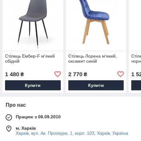
Стілець Ембер-F м'який
Стілець Лорена м'який,
Стіл
обідній
оксамит синій
чорн
1 480
2 770
1 5
₴
₴
Купити
Купити
Про нас
Працює з 08.09.2010
м. Харків
Харків, вул. Ак. Проскури, 1, корп. 103, Харків, Україна