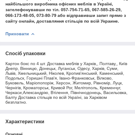
найбільшого виробника офісних меблів в Україні,
зателефонувавши по тіл. 057-754-71-65, 067-585-26-29,
066-173-48-05, 073-80-79 або відправивши запит прямо з
сайту онлайн, доставляння стільців по всій Украине.
Приховати
Спосіб упаковки
Картон бокс по 4 шт. Доставка меблів у Харків,, Полтаву,, Київ
Днепр, Вінницю, Донецьк, Луганськ, Одесу, Харків, Суми,
Львів, Хмельницький, Ніколев, Кропив'янський, Каменський,
Подольск, Горишні Плав'я, Івано-Франковськ, Вілково,
Буковель, Маріопопоріж, Херсон, Житомир, Рівномір, Луцк,
Чернігів, Кроматорськ, Кривой Рог, Мелітополь, Кременчуг,
Черкаси,Александрію, Втілення, Північнодонець, Васильовка,
Балту Доставка стільців по всій Україні, за Харківом
безплатно.
Характеристики
Основні