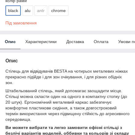
колір рами
black
alu
antr
chrome
Під замовлення
Опис
Характеристики
Доставка
Оплата
Умови п
Опис
Стілець для відвідувачів BESTA на чотирьох металевих ніжках
прекрасно підійде і для зон очікування, і для різних обідніх
зон.
Штабельований стілець, який допомагає заощадити місце.
Стільці можна скласти один на одного в компактну стопку (до
20 штук). Ергономічний металевий каркас забезпечує
комфортне пластикове сидіння, а також довгостроковий
термін використання через підвищену стійкість до агресивного
середовища.
Ви можете вибрати та легко замовити офісні стільці з
безлічі варіантів моделей, оббивки та кольорів зі складу