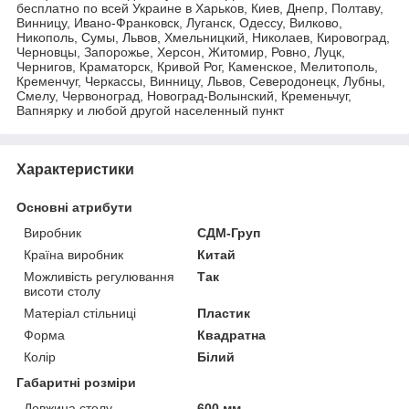
бесплатно по всей Украине в Харьков, Киев, Днепр, Полтаву,
Винницу, Ивано-Франковск, Луганск, Одессу, Вилково,
Никополь, Сумы, Львов, Хмельницкий, Николаев, Кировоград,
Черновцы, Запорожье, Херсон, Житомир, Ровно, Луцк,
Чернигов, Краматорск, Кривой Рог, Каменское, Мелитополь,
Кременчуг, Черкассы, Винницу, Львов, Северодонецк, Лубны,
Смелу, Червоноград, Новоград-Волынский, Кременьчуг,
Вапнярку и любой другой населенный пункт
Характеристики
Основні атрибути
Виробник
СДМ-Груп
Країна виробник
Китай
Можливість регулювання
Так
висоти столу
Матеріал стільниці
Пластик
Форма
Квадратна
Колір
Білий
Габаритні розміри
Довжина столу
600 мм