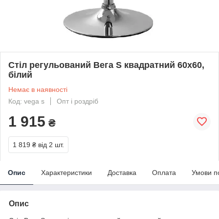
Стіл регульований Вега S квадратний 60х60,
білий
Немає в наявності
Код: vega s
Опт і роздріб
1 915
₴
1 819 ₴
від 2 шт.
Опис
Характеристики
Доставка
Оплата
Умови п
Опис