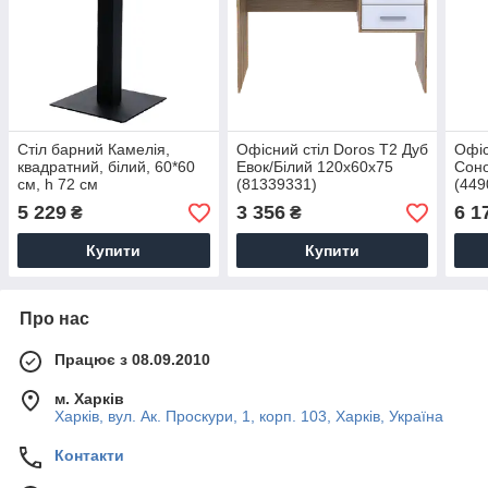
Стіл барний Камелія,
Офісний стіл Doros Т2 Дуб
Офіс
квадратний, білий, 60*60
Евок/Білий 120х60х75
Cоно
см, h 72 см
(81339331)
(449
5 229
3 356
6 1
₴
₴
Купити
Купити
Про нас
Працює з 08.09.2010
м. Харків
Харків, вул. Ак. Проскури, 1, корп. 103, Харків, Україна
Контакти