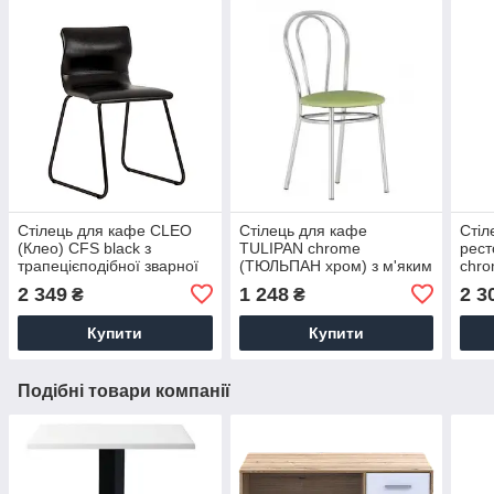
Стілець для кафе CLEO
Стілець для кафе
Стіл
(Клео) CFS black з
TULIPAN chrome
рест
трапецієподібної зварної
(ТЮЛЬПАН хром) з м'яким
chr
рамою
сидінням і металевою
2 349
1 248
2 3
₴
₴
спинкою
Купити
Купити
Подібні товари компанії