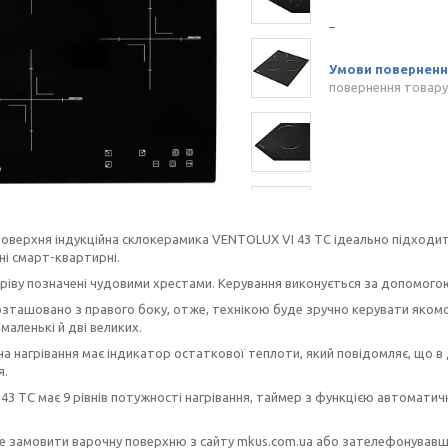
повернення товару
оверхня індукційна склокерамика VENTOLUX VI 43 TC ідеально підходи
ні смарт-квартирні.
гріву позначені чудовими хрестами. Керування виконується за допомогою 
зташовано з правого боку, отже, технікою буде зручно керувати якомо
 маленькі й дві великих.
а нагрівання має індикатор остаткової теплоти, який повідомляє, що в
я.
 43 TC має 9 рівнів потужності нагрівання, таймер з функцією автоматич
 замовити варочну поверхню з сайту mkus.com.ua або зателефонувавши п