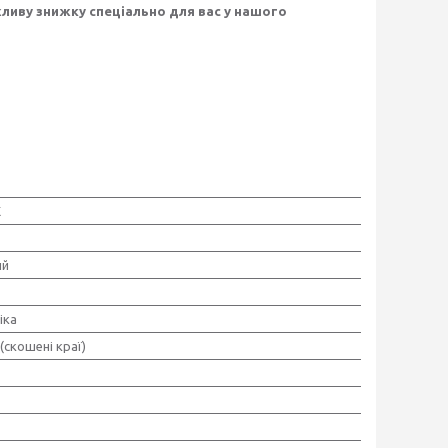
ливу знижку спеціально для вас у нашого
X
ий
іка
(скошені краї)