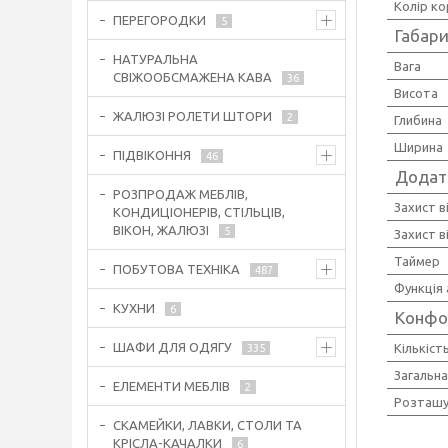
Колір ко
ПЕРЕГОРОДКИ
5
Габари
НАТУРАЛЬНА
Вага
СВІЖООБСМАЖЕНА КАВА
36
Висота
ЖАЛЮЗІ РОЛЕТИ ШТОРИ
2
Глибина
Ширина
ПІДВІКОННЯ
46
Додатк
РОЗПРОДАЖ МЕБЛІВ,
Захист в
КОНДИЦІОНЕРІВ, СТІЛЬЦІВ,
ВІКОН, ЖАЛЮЗІ
5
Захист в
Таймер
ПОБУТОВА ТЕХНІКА
487
Функція
КУХНИ
6
Конфо
ШАФИ ДЛЯ ОДЯГУ
Кількіст
335
Загальна
ЕЛЕМЕНТИ МЕБЛІВ
2
Розташу
СКАМЕЙКИ, ЛАВКИ, СТОЛИ ТА
КРІСЛА-КАЧАЛКИ
6