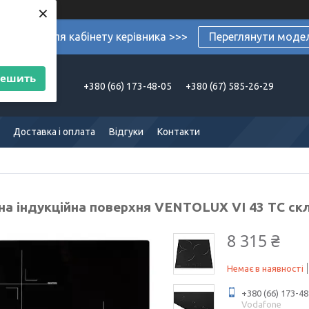
×
ермеблі для кабінету керівника >>>
Переглянути моде
решить
+380 (66) 173-48-05
+380 (67) 585-26-29
Доставка і оплата
Відгуки
Контакти
на індукційна поверхня VENTOLUX VI 43 TC ск
8 315 ₴
Немає в наявності
+380 (66) 173-48
Vodafone