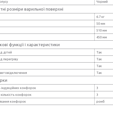
рпусу
Чорний
тні розміри варильної поверхні
6.7 кг
50 мм
510 мм
450 мм
ові функції і характеристики
ід дітей
Так
ід перегріву
Так
Так
 автовідключення
Так
рки
ь індукційних конфорок
3
 кількість конфорок
3
вання конфорок
ромб