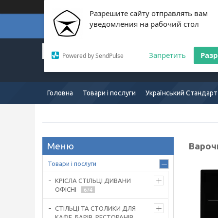
Разрешите сайту отправлять вам
уведомления на рабочий стол
Суп
Український Стандарт:
Запретить
Раз
Powered by SendPulse
Європейська якість:
mkus.com.ua 057-754-7165
Головна
Товари і послуги
Український Стандарт
Вароч
Товари і послуги
КРІСЛА СТІЛЬЦІ ДИВАНИ
ОФІСНІ
674
СТІЛЬЦІ ТА СТОЛИКИ ДЛЯ
КАФЕ, БАРІВ, РЕСТОРАНІВ,