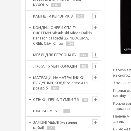
КУХОНЬ
1346
КАБІНЕТИ КЕРІВНИКІВ
345
КОНДИЦІОНЕРИ СПЛІТ-
СИСТЕМИ Mitsubishi Midea Daikin
Panasonic Hitachi LG, NEOCLIMA,
GREE, C&H, Chigo
424
МЕБЛІ ДЛЯ ПЕРСОНАЛУ
244
ЛІЖКА ТУМБИ КОМОДИ
487
Варочна п
на сьогод
МАТРАЦИ, НАМАТРАЦНИКИ,
ПОДУШКИ, КОВДРИ оптом і в
3 зони на
роздріб
107
Кнопки ро
нагріву —
СТІНКИ, ГІРКИ, ТУМБИ ТБ
40
Кожна зон
торкатис
ШКІЛЬНІ МЕБЛІ
30
Панель VI
дітей.
ЗАЛІЗНІ МЕБЛІ (металеві
меблі)
427
Ви можете