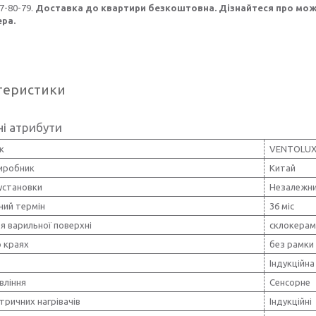
77-80-79.
Доставка до квартири безкоштовна. Дізнайтеся про мож
ра.
теристики
і атрибути
к
VENTOLU
виробник
Китай
установки
Незалежн
ний термін
36 міс
я варильної поверхні
склокерам
о краях
без рамки 
Індукційна
вління
Сенсорне
тричних нагрівачів
Індукційні