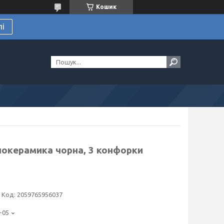
Кошик
лі
локерамика чорна, 3 конфорки
Код:
2059765956037
-05