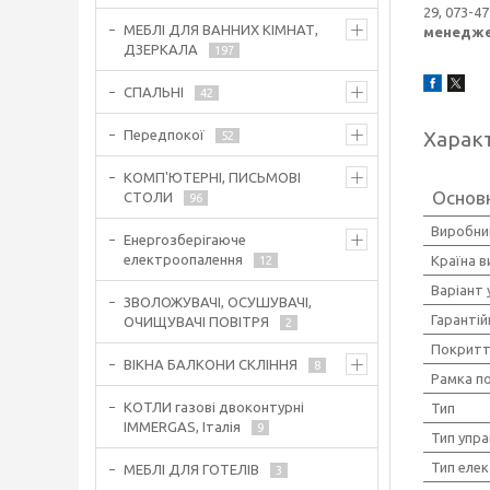
29, 073-4
МЕБЛІ ДЛЯ ВАННИХ КІМНАТ,
менедже
ДЗЕРКАЛА
197
СПАЛЬНІ
42
Передпокої
Харак
52
КОМП'ЮТЕРНІ, ПИСЬМОВІ
Основн
СТОЛИ
96
Виробни
Енергозберігаюче
електроопалення
Країна 
12
Варіант 
ЗВОЛОЖУВАЧІ, ОСУШУВАЧІ,
Гарантій
ОЧИЩУВАЧІ ПОВІТРЯ
2
Покритт
ВІКНА БАЛКОНИ СКЛІННЯ
8
Рамка п
КОТЛИ газові двоконтурні
Тип
IMMERGAS, Італія
9
Тип упра
Тип елек
МЕБЛІ ДЛЯ ГОТЕЛІВ
3