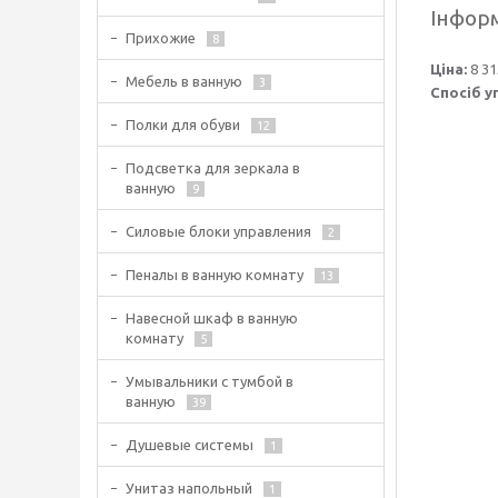
Інформ
Прихожие
8
Ціна:
8 31
Мебель в ванную
3
Спосіб у
Полки для обуви
12
Подсветка для зеркала в
ванную
9
Силовые блоки управления
2
Пеналы в ванную комнату
13
Навесной шкаф в ванную
комнату
5
Умывальники с тумбой в
ванную
39
Душевые системы
1
Унитаз напольный
1