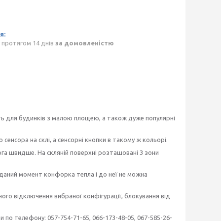
 протягом 14 днів
за домовленістю
ть для будинків з малою площею, а також дуже популярні
сенсора на склі, а сенсорні кнопки в такому ж кольорі.
га швидше. На скляній поверхні розташовані 3 зони
 даний момент конфорка тепла і до неї не можна
ного відключення вибраної конфігурації, блокування від
о телефону: 057-754-71-65, 066-173-48-05, 067-585-26-