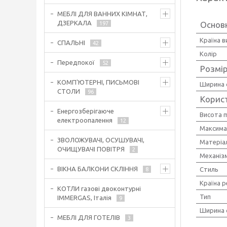
МЕБЛІ ДЛЯ ВАННИХ КІМНАТ,
ДЗЕРКАЛА
Основ
197
Країна 
СПАЛЬНІ
42
Колір
Передпокої
52
Розмір
КОМП'ЮТЕРНІ, ПИСЬМОВІ
Ширина 
СТОЛИ
96
Корис
Енергозберігаюче
Висота 
електроопалення
12
Максима
ЗВОЛОЖУВАЧІ, ОСУШУВАЧІ,
Матеріа
ОЧИЩУВАЧІ ПОВІТРЯ
2
Механіз
ВІКНА БАЛКОНИ СКЛІННЯ
Стиль
8
Країна р
КОТЛИ газові двоконтурні
Тип
IMMERGAS, Італія
9
Ширина 
МЕБЛІ ДЛЯ ГОТЕЛІВ
3