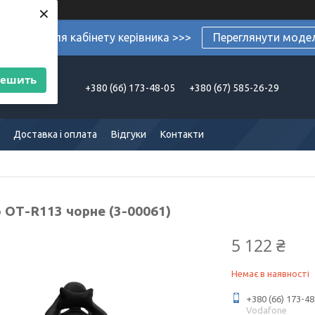
×
ермеблі для кабінету керівника >>>
Переглянути моде
решить
+380 (66) 173-48-05
+380 (67) 585-26-29
Доставка і оплата
Відгуки
Контакти
 ОТ-R113 чорне (3-00061)
5 122 ₴
Немає в наявності
+380 (66) 173-48
Vodafone