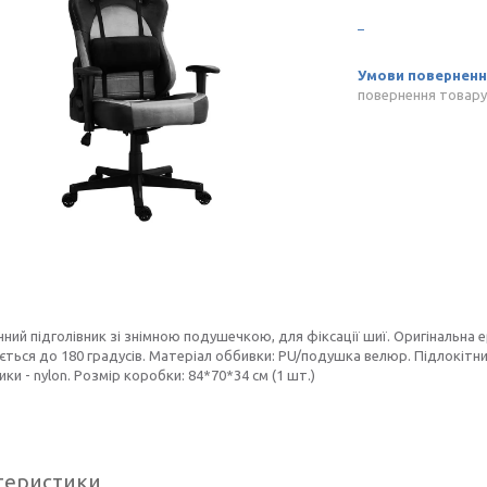
повернення товару
ний підголівник зі знімною подушечкою, для фіксації шиї. Оригінальна 
ться до 180 градусів. Матеріал оббивки: PU/подушка велюр. Підлокітники
ики - nylon. Розмір коробки: 84*70*34 см (1 шт.)
теристики