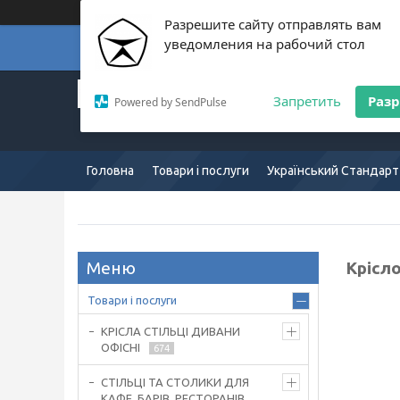
Разрешите сайту отправлять вам
уведомления на рабочий стол
Суп
Український Стандарт:
Запретить
Раз
Powered by SendPulse
Європейська якість:
mkus.com.ua 057-754-7165
Головна
Товари і послуги
Український Стандарт
Крісло
Товари і послуги
КРІСЛА СТІЛЬЦІ ДИВАНИ
ОФІСНІ
674
СТІЛЬЦІ ТА СТОЛИКИ ДЛЯ
КАФЕ, БАРІВ, РЕСТОРАНІВ,