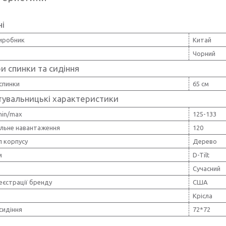
ні
виробник
Китай
Чорний
и спинки та сидіння
спинки
65 см
тувальницькі характеристики
min/max
125-133
льне навантаження
120
л корпусу
Дерево
м
D-Tilt
Сучасний
еєстрації бренду
США
Крісла
сидіння
72*72