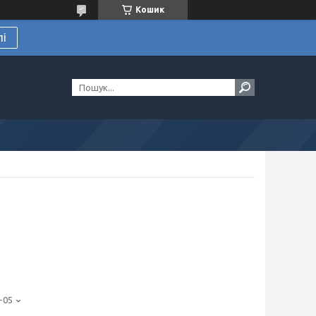
Кошик
лі
-05