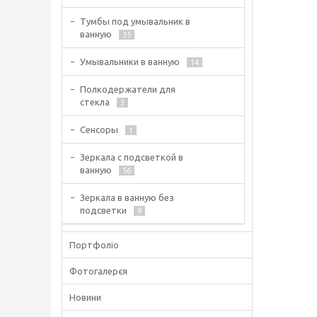
Тумбы под умывальник в
ванную
35
Умывальники в ванную
14
Полкодержатели для
стекла
3
Сенсоры
1
Зеркала с подсветкой в
ванную
56
Зеркала в ванную без
подсветки
9
Портфоліо
Фотогалерєя
Новини