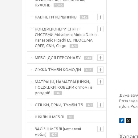
КУХОНЬ
1346
КАБІНЕТИ КЕРІВНИКІВ
345
КОНДИЦІОНЕРИ СПЛІТ-
СИСТЕМИ Mitsubishi Midea Daikin
Panasonic Hitachi LG, NEOCLIMA,
GREE, C&H, Chigo
424
МЕБЛІ ДЛЯ ПЕРСОНАЛУ
244
ЛІЖКА ТУМБИ КОМОДИ
487
МАТРАЦИ, НАМАТРАЦНИКИ,
ПОДУШКИ, КОВДРИ оптом і в
роздріб
107
Дуже зруч
Розкладає
СТІНКИ, ГІРКИ, ТУМБИ ТБ
40
nylon. Рол
ШКІЛЬНІ МЕБЛІ
30
ЗАЛІЗНІ МЕБЛІ (металеві
меблі)
427
Харак