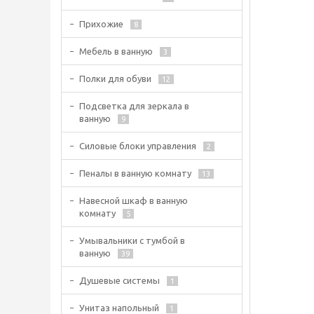
Прихожие
8
Мебель в ванную
3
Полки для обуви
12
Подсветка для зеркала в
ванную
9
Силовые блоки управления
2
Пеналы в ванную комнату
13
Навесной шкаф в ванную
комнату
5
Умывальники с тумбой в
ванную
39
Душевые системы
1
Унитаз напольный
1