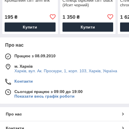
Кронштейн ISIT arm link
Стілець офісний ISIT black
Стіл
(Исит чорний)
chr
195
1 350
1 6
₴
₴
Купити
Купити
Про нас
Працює з 08.09.2010
м. Харків
Харків, вул. Ак. Проскури, 1, корп. 103, Харків, Україна
Контакти
Сьогодні працює з 09:00 до 19:00
Показати весь графік роботи
Про нас
Контакти