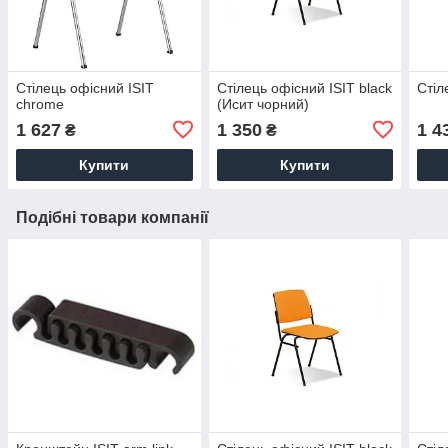
Стілець офісний ISIT
Стілець офісний ISIT black
Стіл
chrome
(Исит чорний)
1 627
1 350
1 4
₴
₴
Купити
Купити
Подібні товари компанії