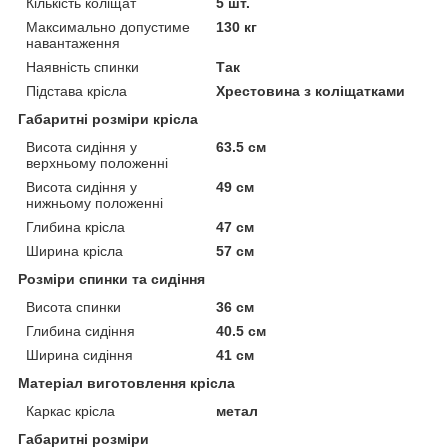
Кількість коліщат
5 шт.
Максимально допустиме
130 кг
навантаження
Наявність спинки
Так
Підстава крісла
Хрестовина з коліщатками
Габаритні розміри крісла
Висота сидіння у
63.5 см
верхньому положенні
Висота сидіння у
49 см
нижньому положенні
Глибина крісла
47 см
Ширина крісла
57 см
Розміри спинки та сидіння
Висота спинки
36 см
Глибина сидіння
40.5 см
Ширина сидіння
41 см
Матеріал виготовлення крісла
Каркас крісла
метал
Габаритні розміри