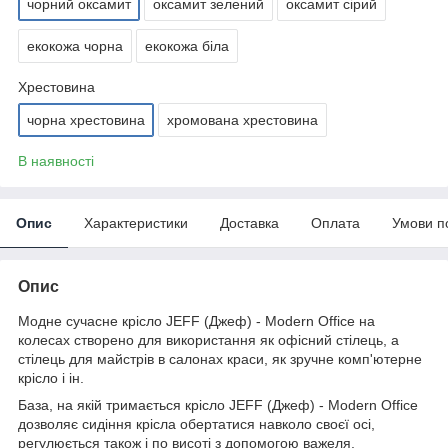
чорний оксамит
оксамит зелений
оксамит сірий
екокожа чорна
екокожа біла
Хрестовина
чорна хрестовина
хромована хрестовина
В наявності
Опис
Характеристики
Доставка
Оплата
Умови п
Опис
Модне сучасне крісло JEFF (Джеф) - Modern Office на
колесах створено для використання як офісний стілець, а
стілець для майстрів в салонах краси, як зручне комп'ютерне
крісло і ін.
База, на якій тримається крісло JEFF (Джеф) - Modern Office
дозволяє сидіння крісла обертатися навколо своєї осі,
регулюється також і по висоті з допомогою важеля,