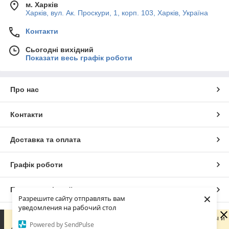
м. Харків
Харків, вул. Ак. Проскури, 1, корп. 103, Харків, Україна
Контакти
Сьогодні вихідний
Показати весь графік роботи
Про нас
Контакти
Доставка та оплата
Графік роботи
Повна версія сайту
×
Разрешите сайту отправлять вам
уведомления на рабочий стол
Сайт створено на маркетплейсі
Prom.ua
Сейчас компания не может быстро обрабатывать заказы и
Powered by SendPulse
сообщения, поскольку по ее графику работы сегодня