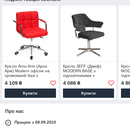
Крісло Arno Arm (Арно
Крісло JEFF (Джеф)
Кріс
Арм) Modern офісне на
MODERN BASE з
MOD
хромованій базі з
підлокітниками з
підл
підлокітниками
хромованою хрестовиною
хро
4 109
4 086
4 8
₴
₴
Купити
Купити
Про нас
Працює з 08.09.2010