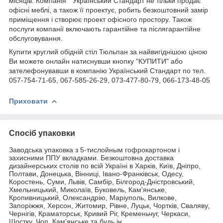
місяців. Компанія " Український Стандарт не тільки продає
офісні меблі, а також її проектує, робить безкоштовний замір
приміщення і створює проект офісного простору. Також
послуги компанії включають гарантійне та післягарантійне
обслуговування.
Купити круглий обідній стіл Тюльпан за найвигіднішою ціною
Ви можете онлайн натиснувши кнопку "КУПИТИ" або
зателефонувавши в компанію Український Стандарт по тел.
057-754-71-65, 067-585-26-29, 073-477-80-79, 066-173-48-05
Приховати
Спосіб упаковки
Заводська упаковка з 5-тислойным гофрокартоном і
захисними ППУ вкладками. Безкоштовна доставка
дизайнерських столів по всій Україні в Харків, Київ, Дніпро,
Полтави, Донецька, Вінниці, Івано-Франківськ, Одесу,
Коростень, Суми, Львів, Самбір, Білгород-Дністровський,
Хмельницький, Миколаїв, Буковель, Кам'янське,
Кропивницький, Олександрію, Маріуполь, Вилкове,
Запоріжжя, Херсон, Житомир, Рівне, Луцьк, Чортків, Сваляву,
Чернігів, Краматорськ, Кривий Ріг, Кременьчуг, Черкаси,
Шостку, Чоп, Кам'янське та будь ін