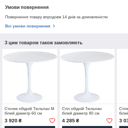
Умови повернення
Повернення товару впродовж 14 днів за домовленістю
Всі умови повернення
З цим товаром також замовляють
Столик обідній Тюльпан М
Стіл обідній Тюльпан
Стіл
білий діаметр 60 см
білий діаметр 80 см
біли
3 920
4 285
3 0
₴
₴