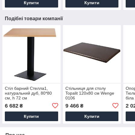
Купити
Купити
Подібні товари компанії
Стіл барний Стелла1,
Стільниця для столу
Опор
натуральний дуб, 80*80
Topalit 120х80 см Wenge
Тюль
см, h 72 см
0106
біла
6 682
9 466
2 0
₴
₴
Купити
Купити