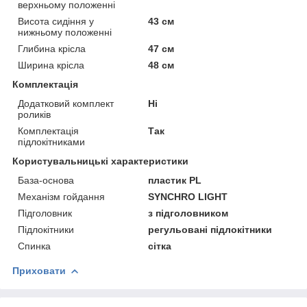
верхньому положенні
Висота сидіння у
43 см
нижньому положенні
Глибина крісла
47 см
Ширина крісла
48 см
Комплектація
Додатковий комплект
Ні
роликів
Комплектація
Так
підлокітниками
Користувальницькі характеристики
База-основа
пластик PL
Механізм гойдання
SYNCHRO LIGHT
Підголовник
з підголовником
Підлокітники
регульовані підлокітники
Спинка
сітка
Приховати