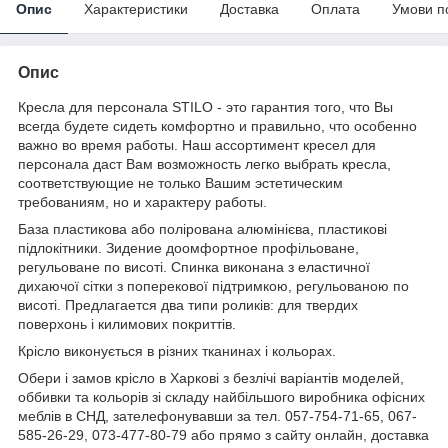
Опис
Характеристики
Доставка
Оплата
Умови п
Опис
Кресла для персонала STILO - это гарантия того, что Вы
всегда будете сидеть комфортно и правильно, что особенно
важно во время работы. Наш ассортимент кресел для
персонала даст Вам возможность легко выбрать кресла,
соответствующие не только Вашим эстетическим
требованиям, но и характеру работы.
База пластикова або полірована алюмінієва, пластикові
підлокітники. Зидение доомфортное профільоване,
регульоване по висоті. Спинка виконана з еластичної
дихаючої сітки з поперекової підтримкою, регульованою по
висоті. Предлагается два типи роликів: для твердих
поверхонь і килимових покриттів.
Крісло виконується в різних тканинах і кольорах.
Обери і замов крісло в Харкові з безлічі варіантів моделей,
оббивки та кольорів зі складу найбільшого виробника офісних
меблів в СНД, зателефонувавши за тел. 057-754-71-65, 067-
585-26-29, 073-477-80-79 або прямо з сайту онлайн, доставка