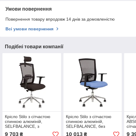
Умови повернення
Повернення товару впродовж 14 днів за домовленістю
Всі умови повернення
Подібні товари компанії
Крісло Stilo з сітчастою
Крісло Stilo з сітчастою
Кріс
спинкою алюміній,
спинкою алюміній,
ABS
SELFBALANCE, з
SELFBALANCE, без
сітч
регульованим
підголівника, регульовані
9 703
10 013
9 3
₴
₴