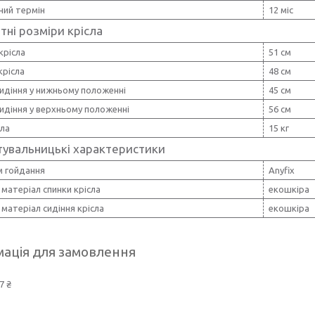
ний термін
12 міс
тні розміри крісла
крісла
51 см
крісла
48 см
идіння у нижньому положенні
45 см
идіння у верхньому положенні
56 см
сла
15 кг
тувальницькі характеристики
м гойдання
Anyfix
матеріал спинки крісла
екошкіра
матеріал сидіння крісла
екошкіра
ація для замовлення
7 ₴