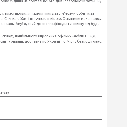
ове сидіння на протязі всього дня і створюючи затишну
у, пластиковими підлокітниками з м'якими оббитими
ка. Спинка оббиті штучною шкірою. Оснащене механізмом
анізмом Anyfix, який дозволяє фіксувати спинку під будь-
 зі складу найбільшого виробника офісних меблів в СНД,
 сайту онлайн, доставка по Україні, по Місту безкоштовно.
Group