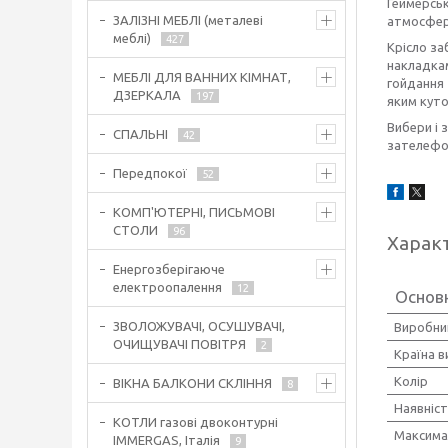
Геймерськ
ЗАЛІЗНІ МЕБЛІ (металеві
атмосфер
меблі)
427
Крісло за
накладка
МЕБЛІ ДЛЯ ВАННИХ КІМНАТ,
гойдання 
ДЗЕРКАЛА
197
яким куто
Вибери і 
СПАЛЬНІ
42
зателефон
Передпокої
52
КОМП'ЮТЕРНІ, ПИСЬМОВІ
СТОЛИ
96
Харак
Енергозберігаюче
електроопалення
12
Основ
ЗВОЛОЖУВАЧІ, ОСУШУВАЧІ,
Виробни
ОЧИЩУВАЧІ ПОВІТРЯ
2
Країна 
Колір
ВІКНА БАЛКОНИ СКЛІННЯ
8
Наявніст
КОТЛИ газові двоконтурні
Максима
IMMERGAS, Італія
9