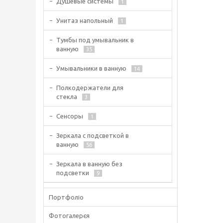
Душевые системы
1
Унитаз напольный
1
Тумбы под умывальник в
ванную
35
Умывальники в ванную
14
Полкодержатели для
стекла
3
Сенсоры
1
Зеркала с подсветкой в
ванную
56
Зеркала в ванную без
подсветки
9
Портфоліо
Фотогалерєя