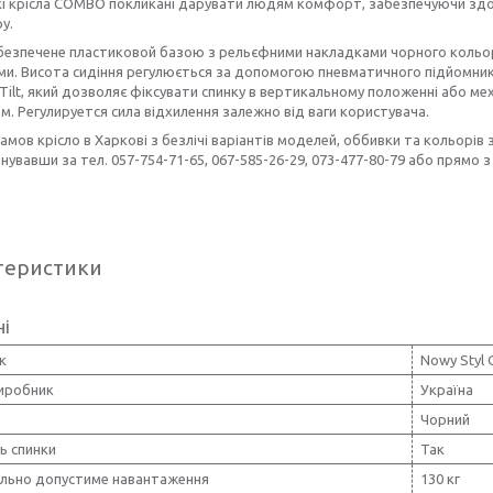
і крісла COMBO покликані дарувати людям комфорт, забезпечуючи здор
у.
безпечене пластиковой базою з рельєфними накладками чорного кольор
ми. Висота сидіння регулюється за допомогою пневматичного підйомни
Tilt, який дозволяє фіксувати спинку в вертикальному положенні або мех
м. Регулируется сила відхилення залежно від ваги користувача.
замов крісло в Харкові з безлічі варіантів моделей, оббивки та кольорів
увавши за тел. 057-754-71-65, 067-585-26-29, 073-477-80-79 або прямо з
теристики
ні
к
Nowy Styl 
виробник
Україна
Чорний
ь спинки
Так
льно допустиме навантаження
130 кг