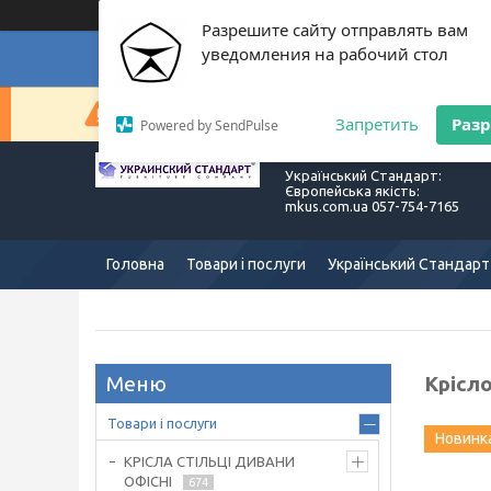
Разрешите сайту отправлять вам
уведомления на рабочий стол
Суп
Сейчас компания не может быстро обрабатывать з
Запретить
Раз
Powered by SendPulse
Український Стандарт:
Європейська якість:
mkus.com.ua 057-754-7165
Головна
Товари і послуги
Український Стандарт
Крісл
Товари і послуги
Новинк
КРІСЛА СТІЛЬЦІ ДИВАНИ
ОФІСНІ
674