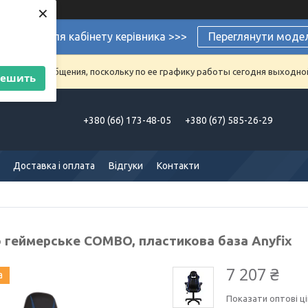
×
ермеблі для кабінету керівника >>>
Переглянути моде
аказы и сообщения, поскольку по ее графику работы сегодня выходно
решить
+380 (66) 173-48-05
+380 (67) 585-26-29
Доставка і оплата
Відгуки
Контакти
о геймерське COMBO, пластикова база Anyfix
7 207 ₴
а
Показати оптові ці