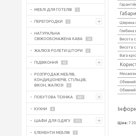
Гарантій
МЕБЛІ ДЛЯ ГОТЕЛІВ
3
Габари
ПЕРЕГОРОДКИ
5
Ширина 
Глибина 
НАТУРАЛЬНА
СВІЖООБСМАЖЕНА КАВА
Висота с
36
Висота с
ЖАЛЮЗІ РОЛЕТИ ШТОРИ
2
Вага крі
ПІДВІКОННЯ
46
Корис
Механіз
РОЗПРОДАЖ МЕБЛІВ,
КОНДИЦІОНЕРІВ, СТІЛЬЦІВ,
Обивний 
ВІКОН, ЖАЛЮЗІ
5
Обивний 
ПОБУТОВА ТЕХНІКА
487
Інформ
КУХНИ
6
ШАФИ ДЛЯ ОДЯГУ
335
Ціна:
7 20
ЕЛЕМЕНТИ МЕБЛІВ
2