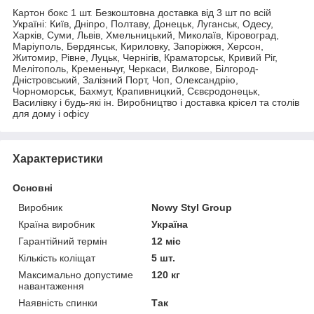
Картон бокс 1 шт. Безкоштовна доставка від 3 шт по всій
Україні: Київ, Дніпро, Полтаву, Донецьк, Луганськ, Одесу,
Харків, Суми, Львів, Хмельницький, Миколаїв, Кіровоград,
Маріуполь, Бердянськ, Кириловку, Запоріжжя, Херсон,
Житомир, Рівне, Луцьк, Чернігів, Краматорськ, Кривий Ріг,
Мелітополь, Кременьчуг, Черкаси, Вилкове, Білгород-
Дністровський, Залізний Порт, Чоп, Олександрію,
Чорноморськ, Бахмут, Крапивницкий, Сєвєродонецьк,
Василівку і будь-які ін. Виробництво і доставка крісел та столів
для дому і офісу
Характеристики
Основні
Виробник
Nowy Styl Group
Країна виробник
Україна
Гарантійний термін
12 міс
Кількість коліщат
5 шт.
Максимально допустиме
120 кг
навантаження
Наявність спинки
Так