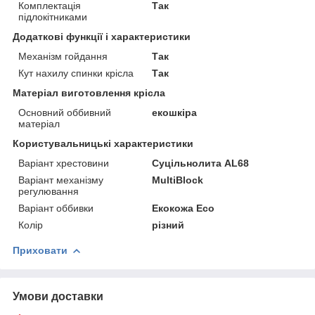
Комплектація
Так
підлокітниками
Додаткові функції і характеристики
Механізм гойдання
Так
Кут нахилу спинки крісла
Так
Матеріал виготовлення крісла
Основний оббивний
екошкіра
матеріал
Користувальницькі характеристики
Варіант хрестовини
Суцільнолита AL68
Варіант механізму
MultiBlock
регулювання
Варіант оббивки
Екокожа Eco
Колір
різний
Приховати
Умови доставки