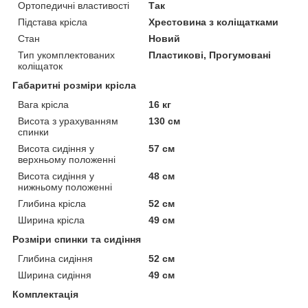
Ортопедичні властивості
Так
Підстава крісла
Хрестовина з коліщатками
Стан
Новий
Тип укомплектованих
Пластикові, Прогумовані
коліщаток
Габаритні розміри крісла
Вага крісла
16 кг
Висота з урахуванням
130 см
спинки
Висота сидіння у
57 см
верхньому положенні
Висота сидіння у
48 см
нижньому положенні
Глибина крісла
52 см
Ширина крісла
49 см
Розміри спинки та сидіння
Глибина сидіння
52 см
Ширина сидіння
49 см
Комплектація