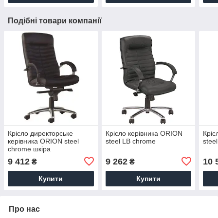
Подібні товари компанії
Крісло директорське
Крісло керівника ORION
Кріс
керівника ORION steel
steel LB chrome
stee
chrome шкіра
9 412
9 262
10 
₴
₴
Купити
Купити
Про нас