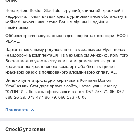
Опис
Нове крісло Boston Steel alu - зручний, стильний, красивий і
недорогий. Новий дизайн крісла урізноманітнює обстановку в
кабінеті начальника, стане Вашим вірним і надійним
помічником.
Оббивка крісла випускається в двох варіантах екошкіри: ECO і
PEARL.
Варіанти механізму регулювання - з механізмом Мультиблок
(найдорожча комплектація) і з механізмом Анификс. Крім того
Бостон можна укомплектувати п'ятипроменевої зварної
хромованою хрестовиною Комфорт, або більш міцною і
красивою базою з полірованого алюмінієвого сплаву AL.
Вигідно купити крісло для керівника в Компанії Boston
Український Стандарт прямо з сайту, натиснувши кнопку
"КУПИТИ" або зателефонувавши за тел. 057-754-71-65, 067-
585-26-29, 073-477-80-79, 066-173-48-05
Приховати
Спосіб упаковки