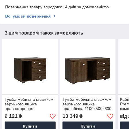
Повернення товару впродовж 14 днів за домовленістю
Всі умови повернення
З цим товаром також замовляють
Тумба мобільна із замком
Тумба мобільна із замком
Кабі
верхнього ящика
верхнього ящика
Prem
правостороння
правобічна 1100x500x600
комп
700x500x600 П407
П405
9 121
13 349
₴
₴
від
Купити
Купити