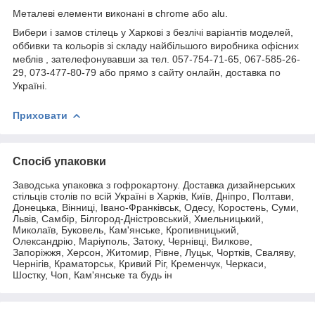
Металеві елементи виконані в chrome або alu.
Вибери і замов стілець у Харкові з безлічі варіантів моделей,
оббивки та кольорів зі складу найбільшого виробника офісних
меблів , зателефонувавши за тел. 057-754-71-65, 067-585-26-
29, 073-477-80-79 або прямо з сайту онлайн, доставка по
Україні.
Приховати
Спосіб упаковки
Заводська упаковка з гофрокартону. Доставка дизайнерських
стільців столів по всій Україні в Харків, Київ, Дніпро, Полтави,
Донецька, Вінниці, Івано-Франківськ, Одесу, Коростень, Суми,
Львів, Самбір, Білгород-Дністровський, Хмельницький,
Миколаїв, Буковель, Кам'янське, Кропивницький,
Олександрію, Маріуполь, Затоку, Чернівці, Вилкове,
Запоріжжя, Херсон, Житомир, Рівне, Луцьк, Чортків, Сваляву,
Чернігів, Краматорськ, Кривий Ріг, Кременчук, Черкаси,
Шостку, Чоп, Кам'янське та будь ін