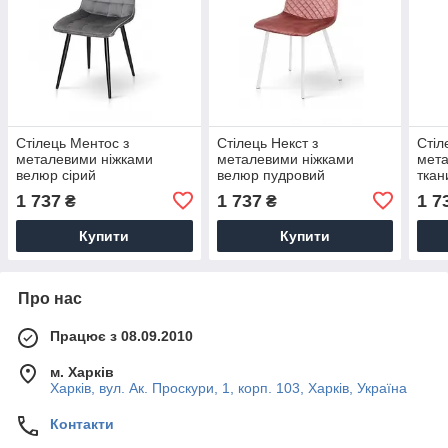
Стілець Ментос з
Стілець Некст з
Стіл
металевими ніжками
металевими ніжками
мета
велюр сірий
велюр пудровий
ткан
1 737
1 737
1 7
₴
₴
Купити
Купити
Про нас
Працює з 08.09.2010
м. Харків
Харків, вул. Ак. Проскури, 1, корп. 103, Харків, Україна
Контакти