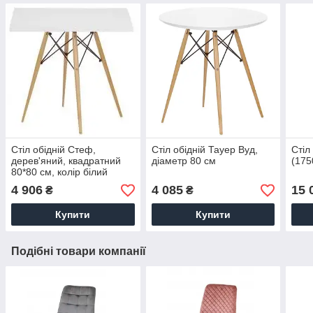
Стіл обідній Стеф,
Стіл обідній Тауер Вуд,
Стіл
дерев'яний, квадратний
діаметр 80 см
(175
80*80 см, колір білий
4 906
4 085
15 
₴
₴
Купити
Купити
Подібні товари компанії