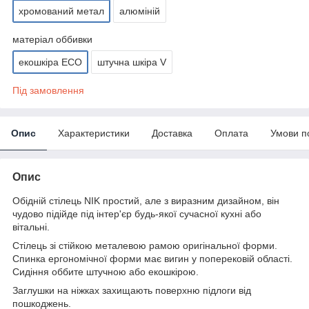
хромований метал
алюміній
матеріал оббивки
екошкіра ЕСО
штучна шкіра V
Під замовлення
Опис
Характеристики
Доставка
Оплата
Умови п
Опис
Обідній стілець NIK простий, але з виразним дизайном, він
чудово підійде під інтер'єр будь-якої сучасної кухні або
вітальні.
Стілець зі стійкою металевою рамою оригінальної форми.
Спинка ергономічної форми має вигин у поперековій області.
Сидіння оббите штучною або екошкірою.
Заглушки на ніжках захищають поверхню підлоги від
пошкоджень.