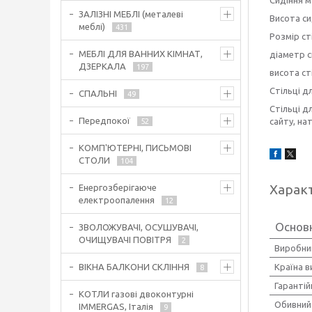
ЗАЛІЗНІ МЕБЛІ (металеві
Висота си
меблі)
431
Розмір ст
МЕБЛІ ДЛЯ ВАННИХ КІМНАТ,
діаметр с
ДЗЕРКАЛА
197
висота ст
Стільці д
СПАЛЬНІ
49
Стільці д
Передпокої
сайту, на
52
КОМП'ЮТЕРНІ, ПИСЬМОВІ
СТОЛИ
104
Харак
Енергозберігаюче
електроопалення
12
Основ
ЗВОЛОЖУВАЧІ, ОСУШУВАЧІ,
ОЧИЩУВАЧІ ПОВІТРЯ
2
Виробни
Країна 
ВІКНА БАЛКОНИ СКЛІННЯ
8
Гарантій
КОТЛИ газові двоконтурні
Обивний
IMMERGAS, Італія
9