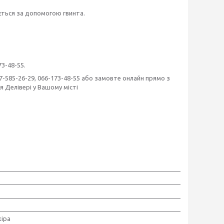
юється за допомогою гвинта.
73-48-55.
067-585-26-29, 066-173-48-55 або замовте онлайн прямо з
 Делівері у Вашому місті
іра