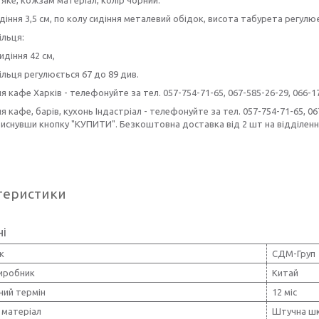
діння 3,5 см, по колу сидіння металевий обідок, висота табурета регул
ільця:
идіння 42 см,
ільця регулюється 67 до 89 див.
ля кафе Харків - телефонуйте за тел. 057-754-71-65, 067-585-26-29, 066-1
ля кафе, барів, кухонь Індастріал - телефонуйте за тел. 057-754-71-65, 
тиснувши кнопку "КУПИТИ". Безкоштовна доставка від 2 шт на відділення
теристики
ні
к
СДМ-Груп
виробник
Китай
ний термін
12 міс
 матеріал
Штучна шк