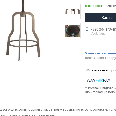
В наявності
Оптом
Купити
+380 (66) 173-48
Vodafone
повернення товару
У компанії підключ
який товар не пок
ндастріал високий барний стілець, регульований по висоті, основа метал
'яке, кожзам матеріал, колір чорний.