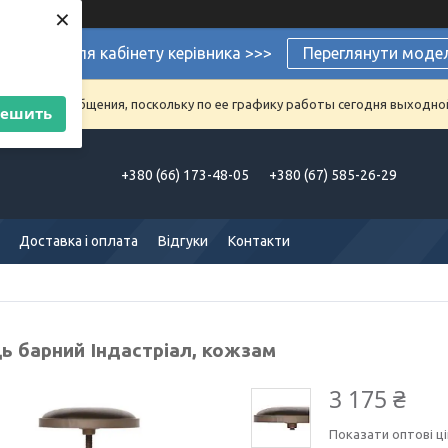
×
ермеблі для кабінету керівника >>>
Переглянути моде
аказы и сообщения, поскольку по ее графику работы сегодня выходно
решить
+380 (66) 173-48-05
+380 (67) 585-26-29
Доставка і оплата
Відгуки
Контакти
ць барний Індастріал, кожзам
3 175 ₴
Показати оптові ці