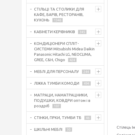
СТІЛЬЦІ ТА СТОЛИКИ ДЛЯ
КАФЕ, БАРІВ, РЕСТОРАНІВ,
КУХОНЬ
1346
КАБІНЕТИ КЕРІВНИКІВ
345
КОНДИЦІОНЕРИ СПЛІТ-
СИСТЕМИ Mitsubishi Midea Daikin
Panasonic Hitachi LG, NEOCLIMA,
GREE, C&H, Chigo
424
МЕБЛІ ДЛЯ ПЕРСОНАЛУ
244
ЛІЖКА ТУМБИ КОМОДИ
494
МАТРАЦИ, НАМАТРАЦНИКИ,
ПОДУШКИ, КОВДРИ оптом і в
роздріб
107
СТІНКИ, ГІРКИ, ТУМБИ ТБ
46
Стілець І
ШКІЛЬНІ МЕБЛІ
30
Сидіння м