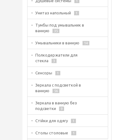
Душевые системы
1
Унитаз напольный
1
Тумбы под умывальник в
ванную
35
Умывальники в ванную
14
Полкодержатели для
стекла
3
Сенсоры
1
Зеркала с подсветкой в
ванную
56
Зеркала в ванную без
подсветки
9
Стійки для одягу
1
Столы столовые
1