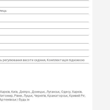
ілець
ь регулювання висоти сидіння, Комплектація підніжкою
Харків, Київ, Дніпро, Донецьк, Луганськ, Одесу, Харків,
итомир, Рівне, Луцьк, Чернігів, Краматорськ, Кривий Ріг,
ртемівськ і будь ін