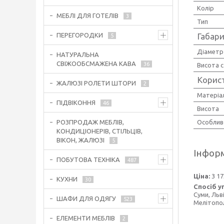
Колір
МЕБЛІ ДЛЯ ГОТЕЛІВ
3
Тип
Габари
ПЕРЕГОРОДКИ
5
Діаметр
НАТУРАЛЬНА
СВІЖООБСМАЖЕНА КАВА
36
Висота с
Корис
ЖАЛЮЗІ РОЛЕТИ ШТОРИ
2
Матеріа
ПІДВІКОННЯ
46
Висота
Особлив
РОЗПРОДАЖ МЕБЛІВ,
КОНДИЦІОНЕРІВ, СТІЛЬЦІВ,
ВІКОН, ЖАЛЮЗІ
5
Інформ
ПОБУТОВА ТЕХНІКА
487
Ціна:
3 17
КУХНИ
30
Спосіб у
Суми, Льв
ШАФИ ДЛЯ ОДЯГУ
523
Мелітопол
ЕЛЕМЕНТИ МЕБЛІВ
2