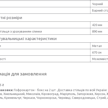
Чорний
Барний ст
тні розміри
420 мм
тільця з урахуванням спинки
890 мм
тувальницькі характеристики
л
Метал
670 см
ості
Можливіст
ація для замовлення
5 ₴
паковки:
Гофрокартон - бокс на 2 шт. Доставка стільців по всій Україні: 
ів, Хмельницький, Миколаїв, Кіровоград, Маріуполь, Запоріжжя, Херсон, Ж
ь, Кременьчуг, Черкаси, Чорноморськ, Чернівці, Сєверодонецьк, Стрий, А