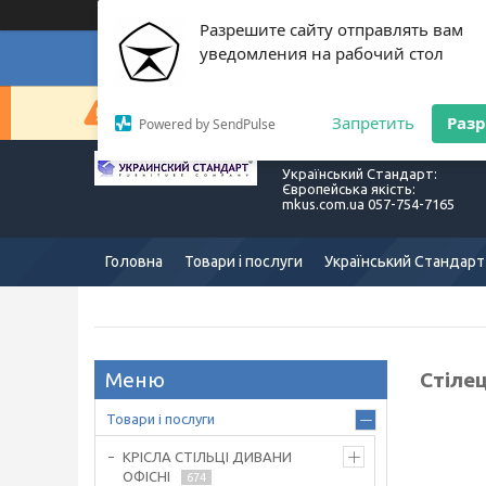
Разрешите сайту отправлять вам
уведомления на рабочий стол
Суп
Сейчас компания не может быстро обрабатывать з
Запретить
Раз
Powered by SendPulse
Український Стандарт:
Європейська якість:
mkus.com.ua 057-754-7165
Головна
Товари і послуги
Український Стандарт
Стіле
Товари і послуги
КРІСЛА СТІЛЬЦІ ДИВАНИ
ОФІСНІ
674